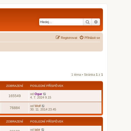
Hledat
Pokročilé hledání
Registrovat
Přihlásit se
1 téma • Stránka
1
z
1
ZOBRAZENÍ
POSLEDNÍ PŘÍSPĚVEK
od
Ogar
165549
4. 7. 2024 9.15
od
Wolf
76884
30. 11. 2014 23.45
ZOBRAZENÍ
POSLEDNÍ PŘÍSPĚVEK
od
labir