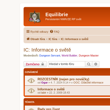
Equilibrie
Persistentní NWN:EE RP svět
Rychlé odkazy
FAQ
Obsah fóra
IC fóra
IC: Informace o světě
IC: Informace o světě
Moderátoři:
Dungeon Servant
,
World Builder
,
Dungeon Master
Hledat
Pokroči
Zamčeno
OZNÁMENÍ
ROZCESTNÍK (nejen pro nováčky)
od
Ogar
»
4. 7. 2024 9.14
» v
OOC: Důležité informace
Informace o světě
od
labir
»
22. 2. 2009 18.43
TÉMATA
Rady pro život