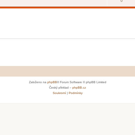
0
Založeno na
phpBB
® Forum Software © phpBB Limited
Český překlad –
phpBB.cz
Soukromí
|
Podmínky