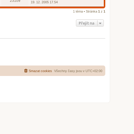
23109
19. 12. 2005 17.54
1 téma • Stránka
1
z
1
Přejít na
Smazat cookies
Všechny časy jsou v
UTC+02:00