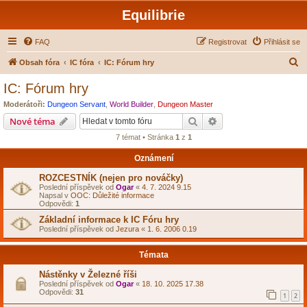
Equilibrie
FAQ
Registrovat
Přihlásit se
H
Obsah fóra
IC fóra
IC: Fórum hry
l
IC: Fórum hry
e
Moderátoři:
Dungeon Servant
,
World Builder
,
Dungeon Master
d
Hledat
Pokročilé hledání
Nové téma
a
7 témat • Stránka
1
z
1
t
Oznámení
ROZCESTNÍK (nejen pro nováčky)
Poslední příspěvek od
Ogar
«
4. 7. 2024 9.15
Napsal v
OOC: Důležité informace
Odpovědi:
1
Základní informace k IC Fóru hry
Poslední příspěvek od
Jezura
«
1. 6. 2006 0.19
Témata
Nástěnky v Železné říši
Poslední příspěvek od
Ogar
«
18. 10. 2025 17.38
Odpovědi:
31
1
2