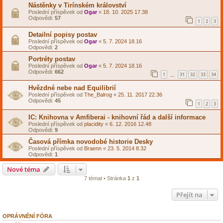
Nástěnky v Tirínském království
Poslední příspěvek od
Ogar
«
18. 10. 2025 17.38
Odpovědi:
57
1
2
3
Detailní popisy postav
Poslední příspěvek od
Ogar
«
5. 7. 2024 18.16
Odpovědi:
2
Portréty postav
Poslední příspěvek od
Ogar
«
5. 7. 2024 18.16
Odpovědi:
662
1
31
32
33
34
…
Hvězdné nebe nad Equilibrií
Poslední příspěvek od
The_Balrog
«
25. 11. 2017 22.36
Odpovědi:
45
1
2
3
IC: Knihovna v Amfiberai - knihovní řád a další informace
Poslední příspěvek od
placidity
«
6. 12. 2016 12.48
Odpovědi:
9
Časová přímka novodobé historie Desky
Poslední příspěvek od
Braenn
«
23. 5. 2014 8.32
Odpovědi:
1
Nové téma
7 témat • Stránka
1
z
1
Přejít na
OPRÁVNĚNÍ FÓRA