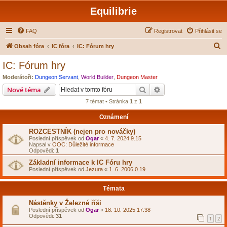
Equilibrie
FAQ
Registrovat
Přihlásit se
H
Obsah fóra
IC fóra
IC: Fórum hry
l
IC: Fórum hry
e
Moderátoři:
Dungeon Servant
,
World Builder
,
Dungeon Master
d
Hledat
Pokročilé hledání
Nové téma
a
7 témat • Stránka
1
z
1
t
Oznámení
ROZCESTNÍK (nejen pro nováčky)
Poslední příspěvek od
Ogar
«
4. 7. 2024 9.15
Napsal v
OOC: Důležité informace
Odpovědi:
1
Základní informace k IC Fóru hry
Poslední příspěvek od
Jezura
«
1. 6. 2006 0.19
Témata
Nástěnky v Železné říši
Poslední příspěvek od
Ogar
«
18. 10. 2025 17.38
Odpovědi:
31
1
2