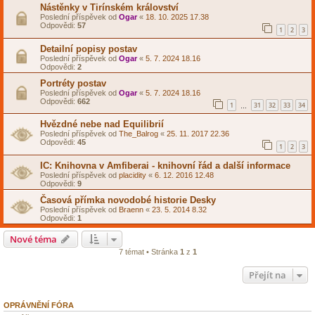
Nástěnky v Tirínském království
Poslední příspěvek od
Ogar
«
18. 10. 2025 17.38
Odpovědi:
57
1
2
3
Detailní popisy postav
Poslední příspěvek od
Ogar
«
5. 7. 2024 18.16
Odpovědi:
2
Portréty postav
Poslední příspěvek od
Ogar
«
5. 7. 2024 18.16
Odpovědi:
662
1
31
32
33
34
…
Hvězdné nebe nad Equilibrií
Poslední příspěvek od
The_Balrog
«
25. 11. 2017 22.36
Odpovědi:
45
1
2
3
IC: Knihovna v Amfiberai - knihovní řád a další informace
Poslední příspěvek od
placidity
«
6. 12. 2016 12.48
Odpovědi:
9
Časová přímka novodobé historie Desky
Poslední příspěvek od
Braenn
«
23. 5. 2014 8.32
Odpovědi:
1
Nové téma
7 témat • Stránka
1
z
1
Přejít na
OPRÁVNĚNÍ FÓRA