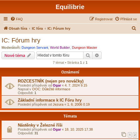
Equilibrie
FAQ
Registrovat
Přihlásit se
H
Obsah fóra
IC fóra
IC: Fórum hry
l
IC: Fórum hry
e
Moderátoři:
Dungeon Servant
,
World Builder
,
Dungeon Master
d
Hledat
Pokročilé hledání
Nové téma
a
7 témat • Stránka
1
z
1
t
Oznámení
ROZCESTNÍK (nejen pro nováčky)
Poslední příspěvek od
Ogar
«
4. 7. 2024 9.15
Napsal v
OOC: Důležité informace
Odpovědi:
1
Základní informace k IC Fóru hry
Poslední příspěvek od
Jezura
«
1. 6. 2006 0.19
Témata
Nástěnky v Železné říši
Poslední příspěvek od
Ogar
«
18. 10. 2025 17.38
Odpovědi:
31
1
2