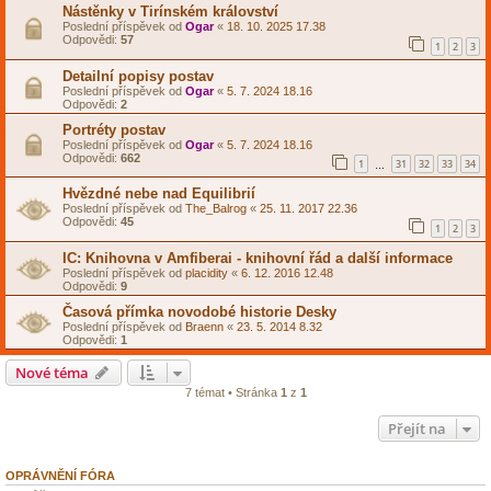
Nástěnky v Tirínském království
Poslední příspěvek od
Ogar
«
18. 10. 2025 17.38
Odpovědi:
57
1
2
3
Detailní popisy postav
Poslední příspěvek od
Ogar
«
5. 7. 2024 18.16
Odpovědi:
2
Portréty postav
Poslední příspěvek od
Ogar
«
5. 7. 2024 18.16
Odpovědi:
662
1
31
32
33
34
…
Hvězdné nebe nad Equilibrií
Poslední příspěvek od
The_Balrog
«
25. 11. 2017 22.36
Odpovědi:
45
1
2
3
IC: Knihovna v Amfiberai - knihovní řád a další informace
Poslední příspěvek od
placidity
«
6. 12. 2016 12.48
Odpovědi:
9
Časová přímka novodobé historie Desky
Poslední příspěvek od
Braenn
«
23. 5. 2014 8.32
Odpovědi:
1
Nové téma
7 témat • Stránka
1
z
1
Přejít na
OPRÁVNĚNÍ FÓRA