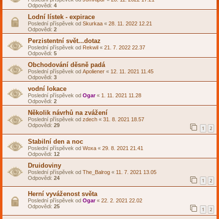
Odpovědi:
4
Lodní lístek - expirace
Poslední příspěvek od
Skurkaa
«
28. 11. 2022 12.21
Odpovědi:
2
Perzistentní svět...dotaz
Poslední příspěvek od
Rekwil
«
21. 7. 2022 22.37
Odpovědi:
5
Obchodování děsně padá
Poslední příspěvek od
Apoliener
«
12. 11. 2021 11.45
Odpovědi:
3
vodní lokace
Poslední příspěvek od
Ogar
«
1. 11. 2021 11.28
Odpovědi:
2
Několik návrhů na zvážení
Poslední příspěvek od
zdech
«
31. 8. 2021 18.57
Odpovědi:
29
1
2
Stabilní den a noc
Poslední příspěvek od
Woxa
«
29. 8. 2021 21.41
Odpovědi:
12
Druidoviny
Poslední příspěvek od
The_Balrog
«
11. 7. 2021 13.05
Odpovědi:
24
1
2
Herní vyváženost světa
Poslední příspěvek od
Ogar
«
22. 2. 2021 22.02
Odpovědi:
25
1
2