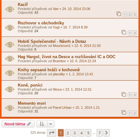
Kacíř
Poslední příspěvek od
Van
«
24. 10. 2014 23.06
Odpovědi:
43
1
2
3
Rozhovor s obchodníky
Poslední příspěvek od
Vugi
«
16. 7. 2014 8.39
Odpovědi:
24
1
2
Hobití Společenství - Návrh a Dotaz
Poslední příspěvek od
Mourisson1
«
22. 6. 2014 21.50
Odpovědi:
8
Hag Hargol, život na Desce a rozlišování IC a OOC
Poslední příspěvek od
Brambor
«
10. 6. 2014 22.24
Knihy sepsané hráči v knihovně
Poslední příspěvek od
placidity
«
1. 2. 2014 13.41
Odpovědi:
7
Koně, poníci
Poslední příspěvek od
Woxa
«
23. 1. 2014 12.01
Odpovědi:
20
1
2
Memento mori
Poslední příspěvek od
Pavel Urban
«
15. 1. 2014 1.21
Odpovědi:
31
1
2
Nové téma
Stránka
1
z
7
1
2
3
4
5
7
Další
325 témat
…