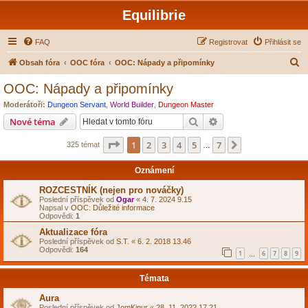
Equilibrie
FAQ
Registrovat
Přihlásit se
H
Obsah fóra
OOC fóra
OOC: Nápady a připomínky
l
OOC: Nápady a připomínky
e
Moderátoři:
Dungeon Servant
,
World Builder
,
Dungeon Master
d
Hledat
Pokročilé hledání
Nové téma
a
Stránka
1
z
7
1
2
3
4
5
7
Další
325 témat
t
…
Oznámení
ROZCESTNÍK (nejen pro nováčky)
Poslední příspěvek od
Ogar
«
4. 7. 2024 9.15
Napsal v
OOC: Důležité informace
Odpovědi:
1
Aktualizace fóra
Poslední příspěvek od
S.T.
«
6. 2. 2018 13.46
Odpovědi:
164
1
6
7
8
9
…
Témata
Aura
Poslední příspěvek od
JomKipur
«
28. 11. 2022 17.21