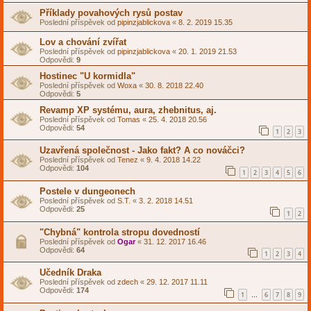
Příklady povahových rysů postav
Poslední příspěvek od
pipinzjablickova
«
8. 2. 2019 15.35
Lov a chování zvířat
Poslední příspěvek od
pipinzjablickova
«
20. 1. 2019 21.53
Odpovědi:
9
Hostinec "U kormidla"
Poslední příspěvek od
Woxa
«
30. 8. 2018 22.40
Odpovědi:
5
Revamp XP systému, aura, zhebnitus, aj.
Poslední příspěvek od
Tomas
«
25. 4. 2018 20.56
Odpovědi:
54
1
2
3
Uzavřená společnost - Jako fakt? A co nováčci?
Poslední příspěvek od
Tenez
«
9. 4. 2018 14.22
Odpovědi:
104
1
2
3
4
5
6
Postele v dungeonech
Poslední příspěvek od
S.T.
«
3. 2. 2018 14.51
Odpovědi:
25
1
2
"Chybná" kontrola stropu dovedností
Poslední příspěvek od
Ogar
«
31. 12. 2017 16.46
Odpovědi:
64
1
2
3
4
Učedník Draka
Poslední příspěvek od
zdech
«
29. 12. 2017 11.11
Odpovědi:
174
1
6
7
8
9
…