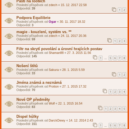
Pasti na lootech
Poslední příspěvek od
zdech
«
15. 12. 2017 22.58
Odpovědi:
39
1
2
Podpora Equilibrie
Poslední příspěvek od
Ogar
«
30. 11. 2017 18.32
Odpovědi:
3
magie - kouzlení, systém vs. **
Poslední příspěvek od
zdech
«
24. 11. 2017 20.36
Odpovědi:
59
1
2
3
Filtr na skrytí povolání a úrovní hrajících postav
Poslední příspěvek od
Shaman88
«
27. 3. 2015 11.56
Odpovědi:
145
1
5
6
7
8
…
Nošení štítů
Poslední příspěvek od
Sakura
«
28. 1. 2015 5.59
Odpovědi:
33
1
2
Jména známá a neznámá
Poslední příspěvek od
Protton
«
27. 1. 2015 17.32
Odpovědi:
70
1
2
3
4
Nové OP předměty
Poslední příspěvek od
Wolf
«
22. 1. 2015 16.54
Odpovědi:
83
1
2
3
4
5
Dispel hůlky
Poslední příspěvek od
DarckDewy
«
14. 12. 2014 2.43
Odpovědi:
151
1
5
6
7
8
…