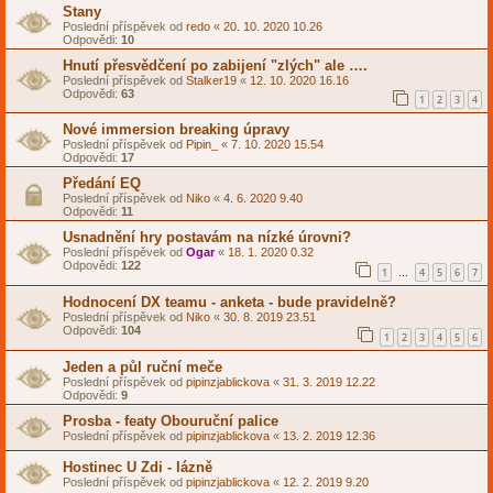
Stany
Poslední příspěvek od
redo
«
20. 10. 2020 10.26
Odpovědi:
10
Hnutí přesvědčení po zabijení "zlých" ale ….
Poslední příspěvek od
Stalker19
«
12. 10. 2020 16.16
Odpovědi:
63
1
2
3
4
Nové immersion breaking úpravy
Poslední příspěvek od
Pipin_
«
7. 10. 2020 15.54
Odpovědi:
17
Předání EQ
Poslední příspěvek od
Niko
«
4. 6. 2020 9.40
Odpovědi:
11
Usnadnění hry postavám na nízké úrovni?
Poslední příspěvek od
Ogar
«
18. 1. 2020 0.32
Odpovědi:
122
1
4
5
6
7
…
Hodnocení DX teamu - anketa - bude pravidelně?
Poslední příspěvek od
Niko
«
30. 8. 2019 23.51
Odpovědi:
104
1
2
3
4
5
6
Jeden a půl ruční meče
Poslední příspěvek od
pipinzjablickova
«
31. 3. 2019 12.22
Odpovědi:
9
Prosba - featy Obouruční palice
Poslední příspěvek od
pipinzjablickova
«
13. 2. 2019 12.36
Hostinec U Zdi - lázně
Poslední příspěvek od
pipinzjablickova
«
12. 2. 2019 9.20