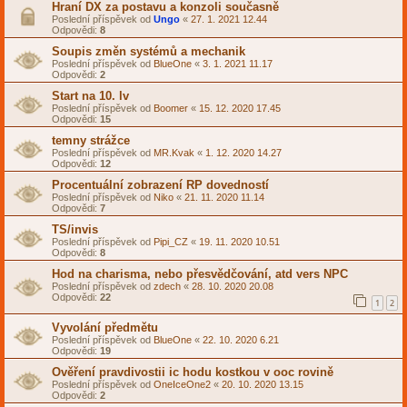
Hraní DX za postavu a konzoli současně
Poslední příspěvek od
Ungo
«
27. 1. 2021 12.44
Odpovědi:
8
Soupis změn systémů a mechanik
Poslední příspěvek od
BlueOne
«
3. 1. 2021 11.17
Odpovědi:
2
Start na 10. lv
Poslední příspěvek od
Boomer
«
15. 12. 2020 17.45
Odpovědi:
15
temny strážce
Poslední příspěvek od
MR.Kvak
«
1. 12. 2020 14.27
Odpovědi:
12
Procentuální zobrazení RP dovedností
Poslední příspěvek od
Niko
«
21. 11. 2020 11.14
Odpovědi:
7
TS/invis
Poslední příspěvek od
Pipi_CZ
«
19. 11. 2020 10.51
Odpovědi:
8
Hod na charisma, nebo přesvědčování, atd vers NPC
Poslední příspěvek od
zdech
«
28. 10. 2020 20.08
Odpovědi:
22
1
2
Vyvolání předmětu
Poslední příspěvek od
BlueOne
«
22. 10. 2020 6.21
Odpovědi:
19
Ověření pravdivostii ic hodu kostkou v ooc rovině
Poslední příspěvek od
OneIceOne2
«
20. 10. 2020 13.15
Odpovědi:
2