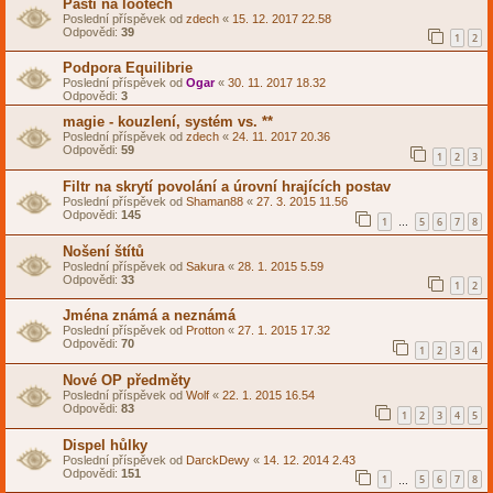
Pasti na lootech
Poslední příspěvek od
zdech
«
15. 12. 2017 22.58
Odpovědi:
39
1
2
Podpora Equilibrie
Poslední příspěvek od
Ogar
«
30. 11. 2017 18.32
Odpovědi:
3
magie - kouzlení, systém vs. **
Poslední příspěvek od
zdech
«
24. 11. 2017 20.36
Odpovědi:
59
1
2
3
Filtr na skrytí povolání a úrovní hrajících postav
Poslední příspěvek od
Shaman88
«
27. 3. 2015 11.56
Odpovědi:
145
1
5
6
7
8
…
Nošení štítů
Poslední příspěvek od
Sakura
«
28. 1. 2015 5.59
Odpovědi:
33
1
2
Jména známá a neznámá
Poslední příspěvek od
Protton
«
27. 1. 2015 17.32
Odpovědi:
70
1
2
3
4
Nové OP předměty
Poslední příspěvek od
Wolf
«
22. 1. 2015 16.54
Odpovědi:
83
1
2
3
4
5
Dispel hůlky
Poslední příspěvek od
DarckDewy
«
14. 12. 2014 2.43
Odpovědi:
151
1
5
6
7
8
…