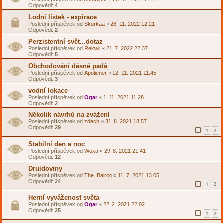
Odpovědi:
4
Lodní lístek - expirace
Poslední příspěvek od
Skurkaa
«
28. 11. 2022 12.21
Odpovědi:
2
Perzistentní svět...dotaz
Poslední příspěvek od
Rekwil
«
21. 7. 2022 22.37
Odpovědi:
5
Obchodování děsně padá
Poslední příspěvek od
Apoliener
«
12. 11. 2021 11.45
Odpovědi:
3
vodní lokace
Poslední příspěvek od
Ogar
«
1. 11. 2021 11.28
Odpovědi:
2
Několik návrhů na zvážení
Poslední příspěvek od
zdech
«
31. 8. 2021 18.57
Odpovědi:
29
1
2
Stabilní den a noc
Poslední příspěvek od
Woxa
«
29. 8. 2021 21.41
Odpovědi:
12
Druidoviny
Poslední příspěvek od
The_Balrog
«
11. 7. 2021 13.05
Odpovědi:
24
1
2
Herní vyváženost světa
Poslední příspěvek od
Ogar
«
22. 2. 2021 22.02
Odpovědi:
25
1
2