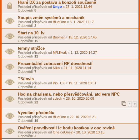
Hraní DX za postavu a konzoli současně
Poslední příspěvek od
Ungo
«
27. 1. 2021 12.44
Odpovědi:
8
Soupis změn systémů a mechanik
Poslední příspěvek od
BlueOne
«
3. 1. 2021 11.17
Odpovědi:
2
Start na 10. lv
Poslední příspěvek od
Boomer
«
15. 12. 2020 17.45
Odpovědi:
15
temny strážce
Poslední příspěvek od
MR.Kvak
«
1. 12. 2020 14.27
Odpovědi:
12
Procentuální zobrazení RP dovedností
Poslední příspěvek od
Niko
«
21. 11. 2020 11.14
Odpovědi:
7
TS/invis
Poslední příspěvek od
Pipi_CZ
«
19. 11. 2020 10.51
Odpovědi:
8
Hod na charisma, nebo přesvědčování, atd vers NPC
Poslední příspěvek od
zdech
«
28. 10. 2020 20.08
Odpovědi:
22
1
2
Vyvolání předmětu
Poslední příspěvek od
BlueOne
«
22. 10. 2020 6.21
Odpovědi:
19
Ověření pravdivostii ic hodu kostkou v ooc rovině
Poslední příspěvek od
OneIceOne2
«
20. 10. 2020 13.15
Odpovědi:
2