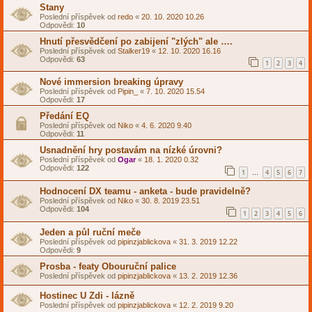
Stany
Poslední příspěvek od
redo
«
20. 10. 2020 10.26
Odpovědi:
10
Hnutí přesvědčení po zabijení "zlých" ale ….
Poslední příspěvek od
Stalker19
«
12. 10. 2020 16.16
Odpovědi:
63
1
2
3
4
Nové immersion breaking úpravy
Poslední příspěvek od
Pipin_
«
7. 10. 2020 15.54
Odpovědi:
17
Předání EQ
Poslední příspěvek od
Niko
«
4. 6. 2020 9.40
Odpovědi:
11
Usnadnění hry postavám na nízké úrovni?
Poslední příspěvek od
Ogar
«
18. 1. 2020 0.32
Odpovědi:
122
1
4
5
6
7
…
Hodnocení DX teamu - anketa - bude pravidelně?
Poslední příspěvek od
Niko
«
30. 8. 2019 23.51
Odpovědi:
104
1
2
3
4
5
6
Jeden a půl ruční meče
Poslední příspěvek od
pipinzjablickova
«
31. 3. 2019 12.22
Odpovědi:
9
Prosba - featy Obouruční palice
Poslední příspěvek od
pipinzjablickova
«
13. 2. 2019 12.36
Hostinec U Zdi - lázně
Poslední příspěvek od
pipinzjablickova
«
12. 2. 2019 9.20