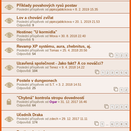
Příklady povahových rysů postav
Poslední příspěvek od
pipinzjablickova
«
8. 2. 2019 15.35
Lov a chování zvířat
Poslední příspěvek od
pipinzjablickova
«
20. 1. 2019 21.53
Odpovědi:
9
Hostinec "U kormidla"
Poslední příspěvek od
Woxa
«
30. 8. 2018 22.40
Odpovědi:
5
Revamp XP systému, aura, zhebnitus, aj.
Poslední příspěvek od
Tomas
«
25. 4. 2018 20.56
Odpovědi:
54
1
2
3
Uzavřená společnost - Jako fakt? A co nováčci?
Poslední příspěvek od
Tenez
«
9. 4. 2018 14.22
Odpovědi:
104
1
2
3
4
5
6
Postele v dungeonech
Poslední příspěvek od
S.T.
«
3. 2. 2018 14.51
Odpovědi:
25
1
2
"Chybná" kontrola stropu dovedností
Poslední příspěvek od
Ogar
«
31. 12. 2017 16.46
Odpovědi:
64
1
2
3
4
Učedník Draka
Poslední příspěvek od
zdech
«
29. 12. 2017 11.11
Odpovědi:
174
1
6
7
8
9
…