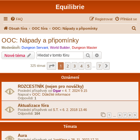
Equilibrie
FAQ
Registrovat
Přihlásit se
H
Obsah fóra
OOC fóra
OOC: Nápady a připomínky
l
OOC: Nápady a připomínky
e
Moderátoři:
Dungeon Servant
,
World Builder
,
Dungeon Master
d
Hledat
Pokročilé hledání
Nové téma
a
Stránka
1
z
7
1
2
3
4
5
7
Další
325 témat
t
…
Oznámení
ROZCESTNÍK (nejen pro nováčky)
Poslední příspěvek od
Ogar
«
4. 7. 2024 9.15
Napsal v
OOC: Důležité informace
Odpovědi:
1
Aktualizace fóra
Poslední příspěvek od
S.T.
«
6. 2. 2018 13.46
Odpovědi:
164
1
6
7
8
9
…
Témata
Aura
Poslední příspěvek od
JomKipur
«
28. 11. 2022 17.21