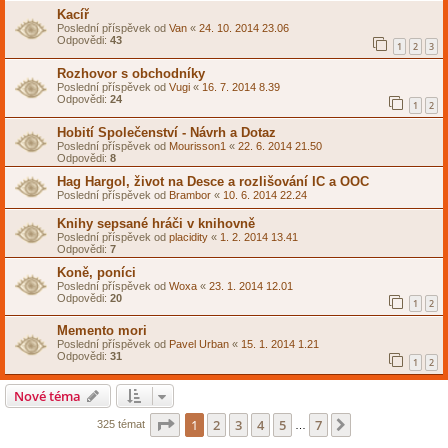
Kacíř
Poslední příspěvek od
Van
«
24. 10. 2014 23.06
Odpovědi:
43
1
2
3
Rozhovor s obchodníky
Poslední příspěvek od
Vugi
«
16. 7. 2014 8.39
Odpovědi:
24
1
2
Hobití Společenství - Návrh a Dotaz
Poslední příspěvek od
Mourisson1
«
22. 6. 2014 21.50
Odpovědi:
8
Hag Hargol, život na Desce a rozlišování IC a OOC
Poslední příspěvek od
Brambor
«
10. 6. 2014 22.24
Knihy sepsané hráči v knihovně
Poslední příspěvek od
placidity
«
1. 2. 2014 13.41
Odpovědi:
7
Koně, poníci
Poslední příspěvek od
Woxa
«
23. 1. 2014 12.01
Odpovědi:
20
1
2
Memento mori
Poslední příspěvek od
Pavel Urban
«
15. 1. 2014 1.21
Odpovědi:
31
1
2
Nové téma
Stránka
1
z
7
1
2
3
4
5
7
Další
325 témat
…