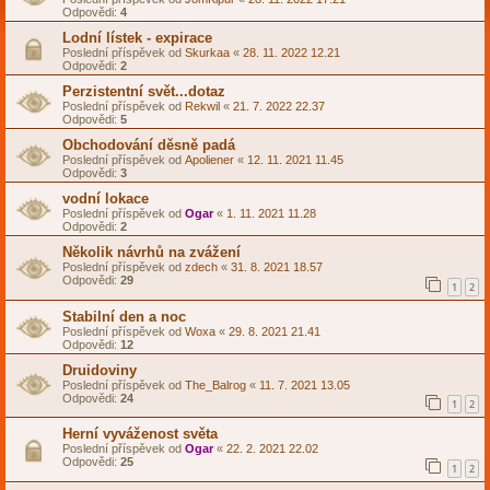
Odpovědi:
4
Lodní lístek - expirace
Poslední příspěvek od
Skurkaa
«
28. 11. 2022 12.21
Odpovědi:
2
Perzistentní svět...dotaz
Poslední příspěvek od
Rekwil
«
21. 7. 2022 22.37
Odpovědi:
5
Obchodování děsně padá
Poslední příspěvek od
Apoliener
«
12. 11. 2021 11.45
Odpovědi:
3
vodní lokace
Poslední příspěvek od
Ogar
«
1. 11. 2021 11.28
Odpovědi:
2
Několik návrhů na zvážení
Poslední příspěvek od
zdech
«
31. 8. 2021 18.57
Odpovědi:
29
1
2
Stabilní den a noc
Poslední příspěvek od
Woxa
«
29. 8. 2021 21.41
Odpovědi:
12
Druidoviny
Poslední příspěvek od
The_Balrog
«
11. 7. 2021 13.05
Odpovědi:
24
1
2
Herní vyváženost světa
Poslední příspěvek od
Ogar
«
22. 2. 2021 22.02
Odpovědi:
25
1
2