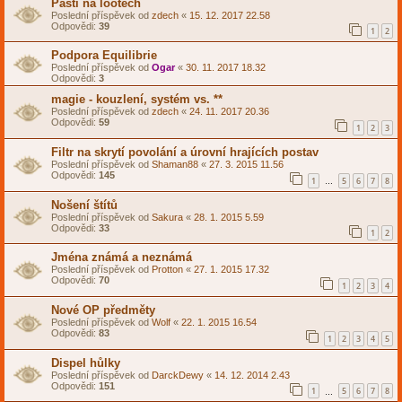
Pasti na lootech
Poslední příspěvek od
zdech
«
15. 12. 2017 22.58
Odpovědi:
39
1
2
Podpora Equilibrie
Poslední příspěvek od
Ogar
«
30. 11. 2017 18.32
Odpovědi:
3
magie - kouzlení, systém vs. **
Poslední příspěvek od
zdech
«
24. 11. 2017 20.36
Odpovědi:
59
1
2
3
Filtr na skrytí povolání a úrovní hrajících postav
Poslední příspěvek od
Shaman88
«
27. 3. 2015 11.56
Odpovědi:
145
1
5
6
7
8
…
Nošení štítů
Poslední příspěvek od
Sakura
«
28. 1. 2015 5.59
Odpovědi:
33
1
2
Jména známá a neznámá
Poslední příspěvek od
Protton
«
27. 1. 2015 17.32
Odpovědi:
70
1
2
3
4
Nové OP předměty
Poslední příspěvek od
Wolf
«
22. 1. 2015 16.54
Odpovědi:
83
1
2
3
4
5
Dispel hůlky
Poslední příspěvek od
DarckDewy
«
14. 12. 2014 2.43
Odpovědi:
151
1
5
6
7
8
…