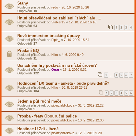
Stany
Poslední příspěvek od
redo
«
20. 10. 2020 10.26
Odpovědi:
10
Hnutí přesvědčení po zabijení "zlých" ale ….
Poslední příspěvek od
Stalker19
«
12. 10. 2020 16.16
Odpovědi:
63
1
2
3
4
Nové immersion breaking úpravy
Poslední příspěvek od
Pipin_
«
7. 10. 2020 15.54
Odpovědi:
17
Předání EQ
Poslední příspěvek od
Niko
«
4. 6. 2020 9.40
Odpovědi:
11
Usnadnění hry postavám na nízké úrovni?
Poslední příspěvek od
Ogar
«
18. 1. 2020 0.32
Odpovědi:
122
1
4
5
6
7
…
Hodnocení DX teamu - anketa - bude pravidelně?
Poslední příspěvek od
Niko
«
30. 8. 2019 23.51
Odpovědi:
104
1
2
3
4
5
6
Jeden a půl ruční meče
Poslední příspěvek od
pipinzjablickova
«
31. 3. 2019 12.22
Odpovědi:
9
Prosba - featy Obouruční palice
Poslední příspěvek od
pipinzjablickova
«
13. 2. 2019 12.36
Hostinec U Zdi - lázně
Poslední příspěvek od
pipinzjablickova
«
12. 2. 2019 9.20