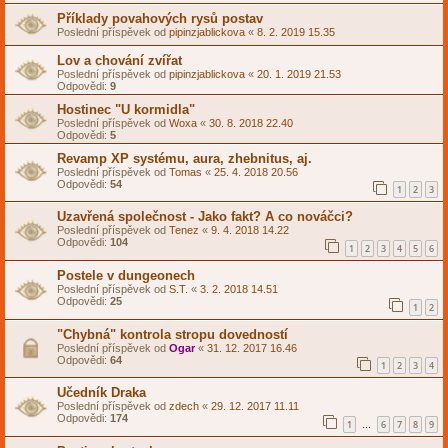
Příklady povahových rysů postav
Poslední příspěvek od
pipinzjablickova
«
8. 2. 2019 15.35
Lov a chování zvířat
Poslední příspěvek od
pipinzjablickova
«
20. 1. 2019 21.53
Odpovědi:
9
Hostinec "U kormidla"
Poslední příspěvek od
Woxa
«
30. 8. 2018 22.40
Odpovědi:
5
Revamp XP systému, aura, zhebnitus, aj.
Poslední příspěvek od
Tomas
«
25. 4. 2018 20.56
Odpovědi:
54
1
2
3
Uzavřená společnost - Jako fakt? A co nováčci?
Poslední příspěvek od
Tenez
«
9. 4. 2018 14.22
Odpovědi:
104
1
2
3
4
5
6
Postele v dungeonech
Poslední příspěvek od
S.T.
«
3. 2. 2018 14.51
Odpovědi:
25
1
2
"Chybná" kontrola stropu dovedností
Poslední příspěvek od
Ogar
«
31. 12. 2017 16.46
Odpovědi:
64
1
2
3
4
Učedník Draka
Poslední příspěvek od
zdech
«
29. 12. 2017 11.11
Odpovědi:
174
1
6
7
8
9
…