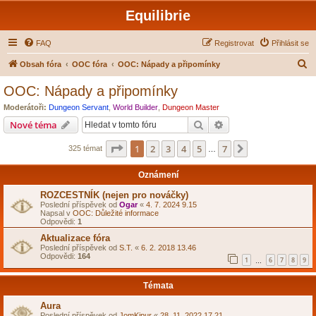
Equilibrie
FAQ
Registrovat
Přihlásit se
H
Obsah fóra
OOC fóra
OOC: Nápady a připomínky
l
OOC: Nápady a připomínky
e
Moderátoři:
Dungeon Servant
,
World Builder
,
Dungeon Master
d
Hledat
Pokročilé hledání
Nové téma
a
Stránka
1
z
7
1
2
3
4
5
7
Další
325 témat
t
…
Oznámení
ROZCESTNÍK (nejen pro nováčky)
Poslední příspěvek od
Ogar
«
4. 7. 2024 9.15
Napsal v
OOC: Důležité informace
Odpovědi:
1
Aktualizace fóra
Poslední příspěvek od
S.T.
«
6. 2. 2018 13.46
Odpovědi:
164
1
6
7
8
9
…
Témata
Aura
Poslední příspěvek od
JomKipur
«
28. 11. 2022 17.21