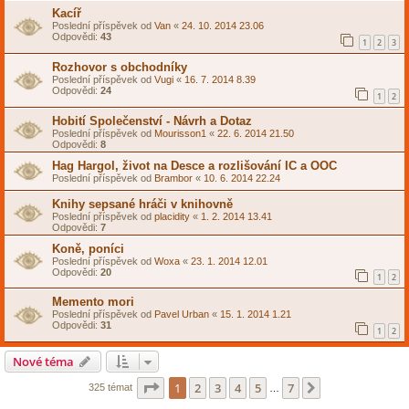
Kacíř
Poslední příspěvek od
Van
«
24. 10. 2014 23.06
Odpovědi:
43
1
2
3
Rozhovor s obchodníky
Poslední příspěvek od
Vugi
«
16. 7. 2014 8.39
Odpovědi:
24
1
2
Hobití Společenství - Návrh a Dotaz
Poslední příspěvek od
Mourisson1
«
22. 6. 2014 21.50
Odpovědi:
8
Hag Hargol, život na Desce a rozlišování IC a OOC
Poslední příspěvek od
Brambor
«
10. 6. 2014 22.24
Knihy sepsané hráči v knihovně
Poslední příspěvek od
placidity
«
1. 2. 2014 13.41
Odpovědi:
7
Koně, poníci
Poslední příspěvek od
Woxa
«
23. 1. 2014 12.01
Odpovědi:
20
1
2
Memento mori
Poslední příspěvek od
Pavel Urban
«
15. 1. 2014 1.21
Odpovědi:
31
1
2
Nové téma
Stránka
1
z
7
1
2
3
4
5
7
Další
325 témat
…