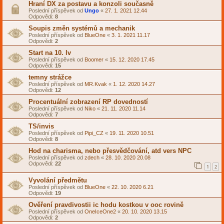
Hraní DX za postavu a konzoli současně
Poslední příspěvek od
Ungo
«
27. 1. 2021 12.44
Odpovědi:
8
Soupis změn systémů a mechanik
Poslední příspěvek od
BlueOne
«
3. 1. 2021 11.17
Odpovědi:
2
Start na 10. lv
Poslední příspěvek od
Boomer
«
15. 12. 2020 17.45
Odpovědi:
15
temny strážce
Poslední příspěvek od
MR.Kvak
«
1. 12. 2020 14.27
Odpovědi:
12
Procentuální zobrazení RP dovedností
Poslední příspěvek od
Niko
«
21. 11. 2020 11.14
Odpovědi:
7
TS/invis
Poslední příspěvek od
Pipi_CZ
«
19. 11. 2020 10.51
Odpovědi:
8
Hod na charisma, nebo přesvědčování, atd vers NPC
Poslední příspěvek od
zdech
«
28. 10. 2020 20.08
Odpovědi:
22
1
2
Vyvolání předmětu
Poslední příspěvek od
BlueOne
«
22. 10. 2020 6.21
Odpovědi:
19
Ověření pravdivostii ic hodu kostkou v ooc rovině
Poslední příspěvek od
OneIceOne2
«
20. 10. 2020 13.15
Odpovědi:
2