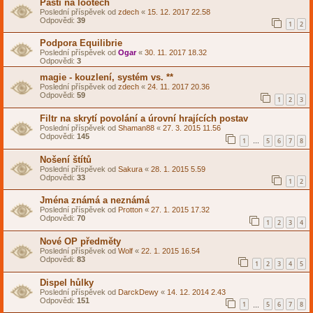
Pasti na lootech
Poslední příspěvek od
zdech
«
15. 12. 2017 22.58
Odpovědi:
39
1
2
Podpora Equilibrie
Poslední příspěvek od
Ogar
«
30. 11. 2017 18.32
Odpovědi:
3
magie - kouzlení, systém vs. **
Poslední příspěvek od
zdech
«
24. 11. 2017 20.36
Odpovědi:
59
1
2
3
Filtr na skrytí povolání a úrovní hrajících postav
Poslední příspěvek od
Shaman88
«
27. 3. 2015 11.56
Odpovědi:
145
1
5
6
7
8
…
Nošení štítů
Poslední příspěvek od
Sakura
«
28. 1. 2015 5.59
Odpovědi:
33
1
2
Jména známá a neznámá
Poslední příspěvek od
Protton
«
27. 1. 2015 17.32
Odpovědi:
70
1
2
3
4
Nové OP předměty
Poslední příspěvek od
Wolf
«
22. 1. 2015 16.54
Odpovědi:
83
1
2
3
4
5
Dispel hůlky
Poslední příspěvek od
DarckDewy
«
14. 12. 2014 2.43
Odpovědi:
151
1
5
6
7
8
…