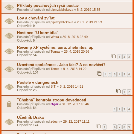
Příklady povahových rysů postav
Poslední příspěvek od
pipinzjablickova
«
8. 2. 2019 15.35
Lov a chování zvířat
Poslední příspěvek od
pipinzjablickova
«
20. 1. 2019 21.53
Odpovědi:
9
Hostinec "U kormidla"
Poslední příspěvek od
Woxa
«
30. 8. 2018 22.40
Odpovědi:
5
Revamp XP systému, aura, zhebnitus, aj.
Poslední příspěvek od
Tomas
«
25. 4. 2018 20.56
Odpovědi:
54
1
2
3
Uzavřená společnost - Jako fakt? A co nováčci?
Poslední příspěvek od
Tenez
«
9. 4. 2018 14.22
Odpovědi:
104
1
2
3
4
5
6
Postele v dungeonech
Poslední příspěvek od
S.T.
«
3. 2. 2018 14.51
Odpovědi:
25
1
2
"Chybná" kontrola stropu dovedností
Poslední příspěvek od
Ogar
«
31. 12. 2017 16.46
Odpovědi:
64
1
2
3
4
Učedník Draka
Poslední příspěvek od
zdech
«
29. 12. 2017 11.11
Odpovědi:
174
1
6
7
8
9
…