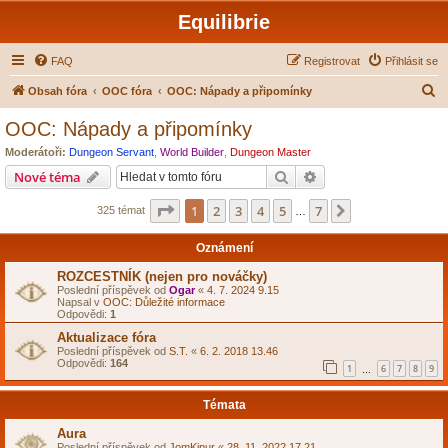
Equilibrie
FAQ
Registrovat
Přihlásit se
H
Obsah fóra
OOC fóra
OOC: Nápady a připomínky
l
OOC: Nápady a připomínky
e
Moderátoři:
Dungeon Servant
,
World Builder
,
Dungeon Master
d
Hledat
Pokročilé hledání
Nové téma
a
Stránka
1
z
7
1
2
3
4
5
7
Další
325 témat
t
…
Oznámení
ROZCESTNÍK (nejen pro nováčky)
Poslední příspěvek od
Ogar
«
4. 7. 2024 9.15
Napsal v
OOC: Důležité informace
Odpovědi:
1
Aktualizace fóra
Poslední příspěvek od
S.T.
«
6. 2. 2018 13.46
Odpovědi:
164
1
6
7
8
9
…
Témata
Aura
Poslední příspěvek od
JomKipur
«
28. 11. 2022 17.21