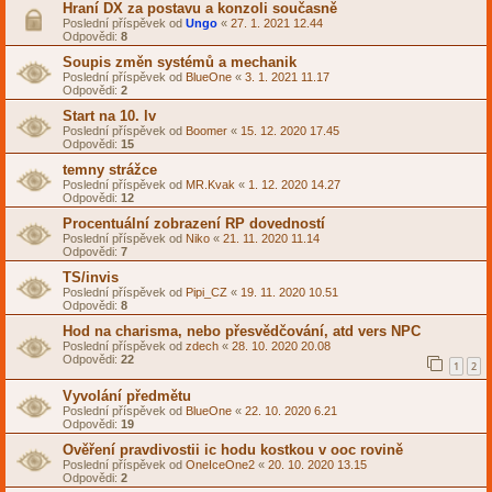
Hraní DX za postavu a konzoli současně
Poslední příspěvek od
Ungo
«
27. 1. 2021 12.44
Odpovědi:
8
Soupis změn systémů a mechanik
Poslední příspěvek od
BlueOne
«
3. 1. 2021 11.17
Odpovědi:
2
Start na 10. lv
Poslední příspěvek od
Boomer
«
15. 12. 2020 17.45
Odpovědi:
15
temny strážce
Poslední příspěvek od
MR.Kvak
«
1. 12. 2020 14.27
Odpovědi:
12
Procentuální zobrazení RP dovedností
Poslední příspěvek od
Niko
«
21. 11. 2020 11.14
Odpovědi:
7
TS/invis
Poslední příspěvek od
Pipi_CZ
«
19. 11. 2020 10.51
Odpovědi:
8
Hod na charisma, nebo přesvědčování, atd vers NPC
Poslední příspěvek od
zdech
«
28. 10. 2020 20.08
Odpovědi:
22
1
2
Vyvolání předmětu
Poslední příspěvek od
BlueOne
«
22. 10. 2020 6.21
Odpovědi:
19
Ověření pravdivostii ic hodu kostkou v ooc rovině
Poslední příspěvek od
OneIceOne2
«
20. 10. 2020 13.15
Odpovědi:
2