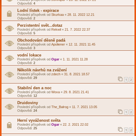
Odpovědi:
4
Lodní lístek - expirace
Poslední příspěvek od
Skurkaa
«
28. 11. 2022 12.21
Odpovědi:
2
Perzistentní svět...dotaz
Poslední příspěvek od
Rekwil
«
21. 7. 2022 22.37
Odpovědi:
5
Obchodování děsně padá
Poslední příspěvek od
Apoliener
«
12. 11. 2021 11.45
Odpovědi:
3
vodní lokace
Poslední příspěvek od
Ogar
«
1. 11. 2021 11.28
Odpovědi:
2
Několik návrhů na zvážení
Poslední příspěvek od
zdech
«
31. 8. 2021 18.57
Odpovědi:
29
1
2
Stabilní den a noc
Poslední příspěvek od
Woxa
«
29. 8. 2021 21.41
Odpovědi:
12
Druidoviny
Poslední příspěvek od
The_Balrog
«
11. 7. 2021 13.05
Odpovědi:
24
1
2
Herní vyváženost světa
Poslední příspěvek od
Ogar
«
22. 2. 2021 22.02
Odpovědi:
25
1
2