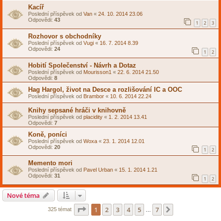
Kacíř
Poslední příspěvek od
Van
«
24. 10. 2014 23.06
Odpovědi:
43
1
2
3
Rozhovor s obchodníky
Poslední příspěvek od
Vugi
«
16. 7. 2014 8.39
Odpovědi:
24
1
2
Hobití Společenství - Návrh a Dotaz
Poslední příspěvek od
Mourisson1
«
22. 6. 2014 21.50
Odpovědi:
8
Hag Hargol, život na Desce a rozlišování IC a OOC
Poslední příspěvek od
Brambor
«
10. 6. 2014 22.24
Knihy sepsané hráči v knihovně
Poslední příspěvek od
placidity
«
1. 2. 2014 13.41
Odpovědi:
7
Koně, poníci
Poslední příspěvek od
Woxa
«
23. 1. 2014 12.01
Odpovědi:
20
1
2
Memento mori
Poslední příspěvek od
Pavel Urban
«
15. 1. 2014 1.21
Odpovědi:
31
1
2
Nové téma
Stránka
1
z
7
1
2
3
4
5
7
Další
325 témat
…