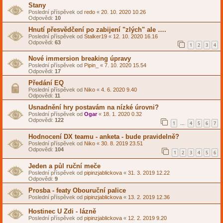
Stany
Poslední příspěvek od
redo
«
20. 10. 2020 10.26
Odpovědi:
10
Hnutí přesvědčení po zabijení "zlých" ale ….
Poslední příspěvek od
Stalker19
«
12. 10. 2020 16.16
Odpovědi:
63
1
2
3
4
Nové immersion breaking úpravy
Poslední příspěvek od
Pipin_
«
7. 10. 2020 15.54
Odpovědi:
17
Předání EQ
Poslední příspěvek od
Niko
«
4. 6. 2020 9.40
Odpovědi:
11
Usnadnění hry postavám na nízké úrovni?
Poslední příspěvek od
Ogar
«
18. 1. 2020 0.32
Odpovědi:
122
1
4
5
6
7
…
Hodnocení DX teamu - anketa - bude pravidelně?
Poslední příspěvek od
Niko
«
30. 8. 2019 23.51
Odpovědi:
104
1
2
3
4
5
6
Jeden a půl ruční meče
Poslední příspěvek od
pipinzjablickova
«
31. 3. 2019 12.22
Odpovědi:
9
Prosba - featy Obouruční palice
Poslední příspěvek od
pipinzjablickova
«
13. 2. 2019 12.36
Hostinec U Zdi - lázně
Poslední příspěvek od
pipinzjablickova
«
12. 2. 2019 9.20