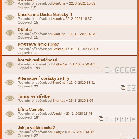
Poslední příspěvek od
BlueOne
«
22. 3. 2021 15.39
Odpovědi:
2
Dneska má Deska Narozky !!
Poslední příspěvek od
zdech
«
22. 2. 2021 18.37
Odpovědi:
15
Obloha
Poslední příspěvek od
BlueOne
«
11. 12. 2020 13.27
Odpovědi:
11
POSTAVA ROKU 2007
Poslední příspěvek od
Stalker19
«
15. 11. 2020 22.03
Odpovědi:
1
Koutek realističnosti
Poslední příspěvek od
Stalker19
«
31. 10. 2020 4.48
Odpovědi:
198
1
7
8
9
10
…
Alternativní obrázky ze hry
Poslední příspěvek od
BlueOne
«
11. 9. 2020 13.31
Odpovědi:
22
1
2
Turnaj ve střelbě
Poslední příspěvek od
Skurkaa
«
26. 1. 2020 1.05
Dílna Camelie
Poslední příspěvek od
Alquist
«
23. 1. 2020 18.45
Odpovědi:
184
1
7
8
9
10
…
Jak je velká deska?
Poslední příspěvek od
LuckyV
«
10. 5. 2019 13.42
Odpovědi:
27
1
2