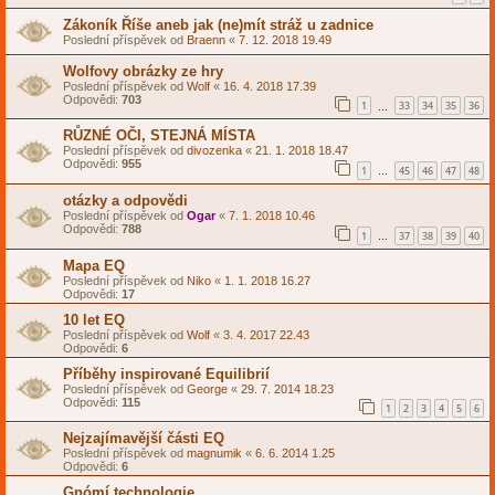
Zákoník Říše aneb jak (ne)mít stráž u zadnice
Poslední příspěvek od
Braenn
«
7. 12. 2018 19.49
Wolfovy obrázky ze hry
Poslední příspěvek od
Wolf
«
16. 4. 2018 17.39
Odpovědi:
703
1
33
34
35
36
…
RŮZNÉ OČI, STEJNÁ MÍSTA
Poslední příspěvek od
divozenka
«
21. 1. 2018 18.47
Odpovědi:
955
1
45
46
47
48
…
otázky a odpovědi
Poslední příspěvek od
Ogar
«
7. 1. 2018 10.46
Odpovědi:
788
1
37
38
39
40
…
Mapa EQ
Poslední příspěvek od
Niko
«
1. 1. 2018 16.27
Odpovědi:
17
10 let EQ
Poslední příspěvek od
Wolf
«
3. 4. 2017 22.43
Odpovědi:
6
Příběhy inspirované Equilibrií
Poslední příspěvek od
George
«
29. 7. 2014 18.23
Odpovědi:
115
1
2
3
4
5
6
Nejzajímavější části EQ
Poslední příspěvek od
magnumik
«
6. 6. 2014 1.25
Odpovědi:
6
Gnómí technologie