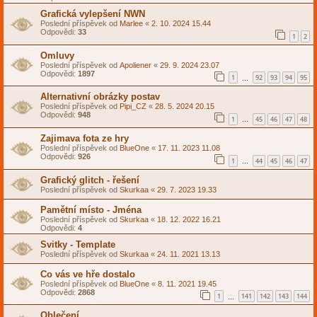
Grafická vylepšení NWN
Poslední příspěvek od
Marlee
«
2. 10. 2024 15.44
Odpovědi:
33
1
2
Omluvy
Poslední příspěvek od
Apoliener
«
29. 9. 2024 23.07
Odpovědi:
1897
1
92
93
94
95
…
Alternativní obrázky postav
Poslední příspěvek od
Pipi_CZ
«
28. 5. 2024 20.15
Odpovědi:
948
1
45
46
47
48
…
Zajimava fota ze hry
Poslední příspěvek od
BlueOne
«
17. 11. 2023 11.08
Odpovědi:
926
1
44
45
46
47
…
Grafický glitch - řešení
Poslední příspěvek od
Skurkaa
«
29. 7. 2023 19.33
Pamětní místo - Jména
Poslední příspěvek od
Skurkaa
«
18. 12. 2022 16.21
Odpovědi:
4
Svitky - Template
Poslední příspěvek od
Skurkaa
«
24. 11. 2021 13.13
Co vás ve hře dostalo
Poslední příspěvek od
BlueOne
«
8. 11. 2021 19.45
Odpovědi:
2868
1
141
142
143
144
…
Oblečení