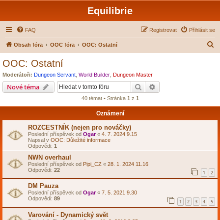
Equilibrie
FAQ
Registrovat
Přihlásit se
H
Obsah fóra
OOC fóra
OOC: Ostatní
l
OOC: Ostatní
e
Moderátoři:
Dungeon Servant
,
World Builder
,
Dungeon Master
d
Hledat
Pokročilé hledání
Nové téma
a
40 témat • Stránka
1
z
1
t
Oznámení
ROZCESTNÍK (nejen pro nováčky)
Poslední příspěvek od
Ogar
«
4. 7. 2024 9.15
Napsal v
OOC: Důležité informace
Odpovědi:
1
NWN overhaul
Poslední příspěvek od
Pipi_CZ
«
28. 1. 2024 11.16
Odpovědi:
22
1
2
DM Pauza
Poslední příspěvek od
Ogar
«
7. 5. 2021 9.30
Odpovědi:
89
1
2
3
4
5
Varování - Dynamický svět