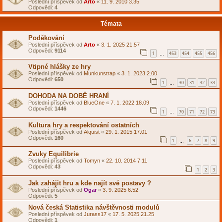
Poslední příspěvek od
Arto
«
11. 9. 2010 3.35
Odpovědi:
4
Témata
Poděkování
Poslední příspěvek od
Arto
«
3. 1. 2025 21.57
Odpovědi:
9114
1
453
454
455
456
…
Vtipné hlášky ze hry
Poslední příspěvek od
Munkunstrap
«
3. 1. 2023 2.00
Odpovědi:
650
1
30
31
32
33
…
DOHODA NA DOBĚ HRANÍ
Poslední příspěvek od
BlueOne
«
7. 1. 2022 18.09
Odpovědi:
1446
1
70
71
72
73
…
Kultura hry a respektování ostatních
Poslední příspěvek od
Alquist
«
29. 1. 2015 17.01
Odpovědi:
160
1
6
7
8
9
…
Zvuky Equilibrie
Poslední příspěvek od
Tomyn
«
22. 10. 2014 7.11
Odpovědi:
43
1
2
3
Jak zahájit hru a kde najít své postavy ?
Poslední příspěvek od
Ogar
«
3. 9. 2025 6.52
Odpovědi:
5
Nová česká Statistika návštěvnosti modulů
Poslední příspěvek od
Jurass17
«
17. 5. 2025 21.25
Odpovědi:
1