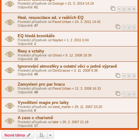
Poslední příspěvek od
George
«
21. 5. 2014 14.19
Odpovědi:
61
1
2
3
4
Heal, resuscitace ad. v reáliích EQ
Poslední příspěvek od
Pavel Urban
«
24. 3. 2011 14.42
Odpovědi:
47
1
2
3
EQ hledá kronikáře
Poslední příspěvek od
Naylun
«
1. 2. 2011 0.04
Odpovědi:
2
Rasy a vztahy
Poslední příspěvek od
Ghost
«
9. 12. 2008 18.39
Odpovědi:
10
Ignorování atmosféry a ostatní věci o jedné výpravě
Poslední příspěvek od
DenGrasse
«
3. 11. 2008 9.36
Odpovědi:
40
1
2
3
Zamysleni pro par hracu
Poslední příspěvek od
Pavel Urban
«
12. 3. 2008 16.33
Odpovědi:
48
1
2
3
Vysvětlení magie pro laiky
Poslední příspěvek od
steel_martin
«
29. 11. 2007 23.20
Odpovědi:
8
A zase o charismě
Poslední příspěvek od
labir
«
26. 2. 2007 21.18
Odpovědi:
17
Nové téma