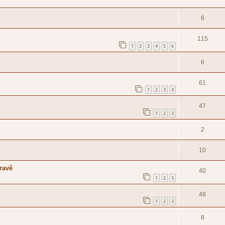
6
115
1
2
3
4
5
6
6
61
1
2
3
4
47
1
2
3
2
10
ravě
40
1
2
3
48
1
2
3
8