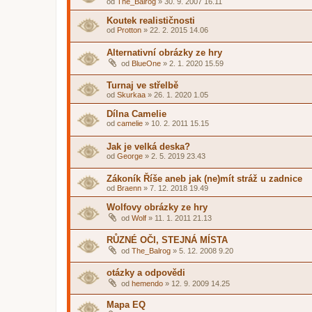
od
The_Balrog
»
30. 9. 2007 16.11
Koutek realističnosti
od
Protton
»
22. 2. 2015 14.06
Alternativní obrázky ze hry
od
BlueOne
»
2. 1. 2020 15.59
Turnaj ve střelbě
od
Skurkaa
»
26. 1. 2020 1.05
Dílna Camelie
od
camelie
»
10. 2. 2011 15.15
Jak je velká deska?
od
George
»
2. 5. 2019 23.43
Zákoník Říše aneb jak (ne)mít stráž u zadnice
od
Braenn
»
7. 12. 2018 19.49
Wolfovy obrázky ze hry
od
Wolf
»
11. 1. 2011 21.13
RŮZNÉ OČI, STEJNÁ MÍSTA
od
The_Balrog
»
5. 12. 2008 9.20
otázky a odpovědi
od
hemendo
»
12. 9. 2009 14.25
Mapa EQ