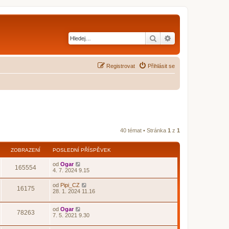
Hledat
Pokročilé hledání
Registrovat
Přihlásit se
40 témat • Stránka
1
z
1
ZOBRAZENÍ
POSLEDNÍ PŘÍSPĚVEK
od
Ogar
165554
4. 7. 2024 9.15
od
Pipi_CZ
16175
28. 1. 2024 11.16
od
Ogar
78263
7. 5. 2021 9.30