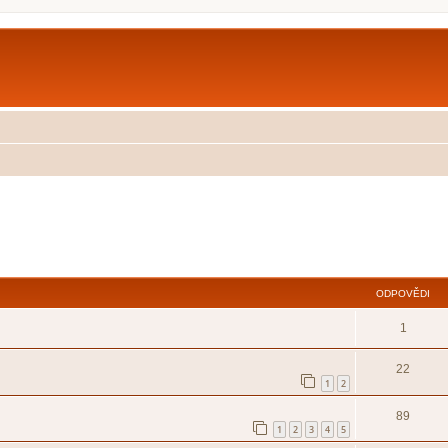
ilé hledání
ODPOVĚDI
1
22
1
2
89
1
2
3
4
5