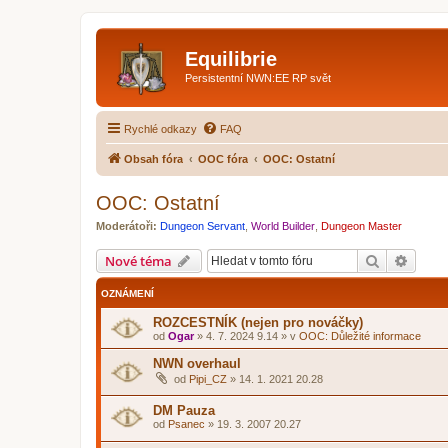
Equilibrie
Persistentní NWN:EE RP svět
Rychlé odkazy
FAQ
Obsah fóra
OOC fóra
OOC: Ostatní
OOC: Ostatní
Moderátoři:
Dungeon Servant
,
World Builder
,
Dungeon Master
Hledat
Pokroč
Nové téma
OZNÁMENÍ
ROZCESTNÍK (nejen pro nováčky)
od
Ogar
»
4. 7. 2024 9.14
» v
OOC: Důležité informace
NWN overhaul
od
Pipi_CZ
»
14. 1. 2021 20.28
DM Pauza
od
Psanec
»
19. 3. 2007 20.27