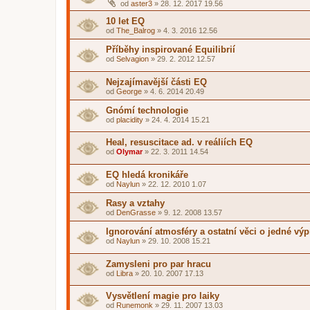
od
aster3
»
28. 12. 2017 19.56
10 let EQ
od
The_Balrog
»
4. 3. 2016 12.56
Příběhy inspirované Equilibrií
od
Selvagion
»
29. 2. 2012 12.57
Nejzajímavější části EQ
od
George
»
4. 6. 2014 20.49
Gnómí technologie
od
placidity
»
24. 4. 2014 15.21
Heal, resuscitace ad. v reáliích EQ
od
Olymar
»
22. 3. 2011 14.54
EQ hledá kronikáře
od
Naylun
»
22. 12. 2010 1.07
Rasy a vztahy
od
DenGrasse
»
9. 12. 2008 13.57
Ignorování atmosféry a ostatní věci o jedné výp
od
Naylun
»
29. 10. 2008 15.21
Zamysleni pro par hracu
od
Libra
»
20. 10. 2007 17.13
Vysvětlení magie pro laiky
od
Runemonk
»
29. 11. 2007 13.03