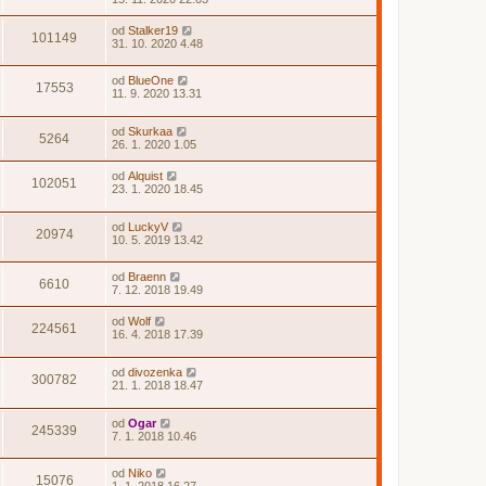
od
Stalker19
101149
31. 10. 2020 4.48
od
BlueOne
17553
11. 9. 2020 13.31
od
Skurkaa
5264
26. 1. 2020 1.05
od
Alquist
102051
23. 1. 2020 18.45
od
LuckyV
20974
10. 5. 2019 13.42
od
Braenn
6610
7. 12. 2018 19.49
od
Wolf
224561
16. 4. 2018 17.39
od
divozenka
300782
21. 1. 2018 18.47
od
Ogar
245339
7. 1. 2018 10.46
od
Niko
15076