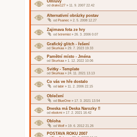
Omluvy
od
drake127
»
11. 9. 2007 22.42
Alternativní obrázky postav
od
Psanec
»
2. 5. 2008 12.27
Zajimava fota ze hry
od
Ixtremist
»
26. 3. 2006 0.07
Grafický glitch - řešení
od
Skurkaa
»
29. 7. 2023 19.33
Pamětní místo - Jména
od
Skurkaa
»
1. 12. 2022 10.06
Svitky - Template
od
Skurkaa
»
24. 11. 2021 13.13
Co vás ve hře dostalo
od
labir
»
11. 2. 2006 22.15
Oblečení
od
BlueOne
»
17. 3. 2021 13.54
Dneska má Deska Narozky !!
od
ebokmi
»
17. 2. 2021 16.42
Obloha
od
Wolf
»
19. 6. 2012 21.26
POSTAVA ROKU 2007