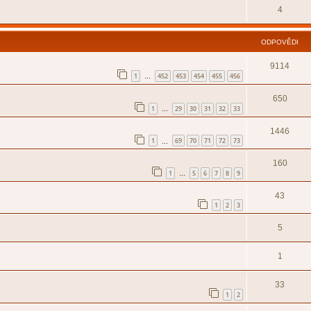
4
ODPOVĚDI
9114
1
452
453
454
455
456
…
650
1
29
30
31
32
33
…
1446
1
69
70
71
72
73
…
160
1
5
6
7
8
9
…
43
1
2
3
5
1
33
1
2