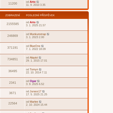
od
Arto
11200
11. 9. 2010 3.35
ZOBRAZENÍ
POSLEDNÍ PŘÍSPĚVEK
od
Arto
2155585
3. 1. 2025 21.57
od
Munkunstrap
246869
3. 1. 2023 2.00
od
BlueOne
371191
7. 1. 2022 18.09
od
Alquist
734851
29. 1. 2015 17.01
od
Tomyn
36495
22. 10. 2014 7.11
od
Ogar
2341
3. 9. 2025 6.52
od
Jurass17
3671
17. 5. 2025 21.25
od
Marlee
22564
2. 10. 2024 15.44