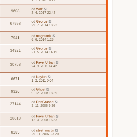
1. 1. 2018 16.27
od
Wolf
9608
3. 4. 2017 22.43
od
George
67998
29. 7. 2014 18.23
od
magnumik
7941
6. 6. 2014 1.25
od
George
34921
21. 5. 2014 14.19
od
Pavel Urban
30758
24. 3. 2011 14.42
od
Naylun
6671
1. 2. 2011 0.04
od
Ghost
9326
9. 12. 2008 18.39
od
DenGrasse
27144
3. 11. 2008 9.36
od
Pavel Urban
28618
12. 3. 2008 16.33
od
steel_martin
8185
29. 11. 2007 23.20