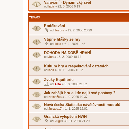
Varování - Dynamický svět
od
labir
»
22. 5. 2006 0.19
TÉMATA
Poděkování
od
Jezura
»
19. 2. 2006 23.29
Vtipné hlášky ze hry
od
Ikkie
»
6. 1. 2007 1.45
DOHODA NA DOBĚ HRANÍ
od
Jon
»
18. 2. 2009 18.14
Kultura hry a respektování ostatních
od
labir
»
30. 11. 2006 11.22
Zvuky Equilibrie
od
Arto
»
5. 3. 2009 21.32
Jak zahájit hru a kde najít své postavy ?
od
Krtinožka
»
1. 9. 2025 10.37
Nová česká Statistika návštěvnosti modulů
od
Jurass17
»
1. 1. 2025 12.02
Grafická vylepšení NWN
od
Vugi
»
30. 11. 2020 21.20