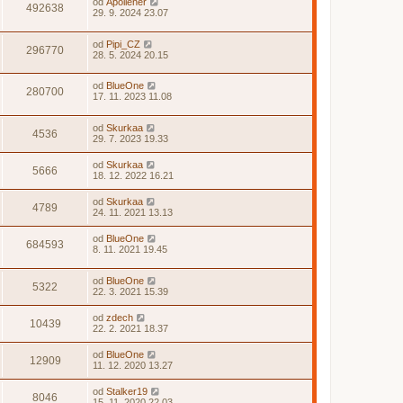
od
Apoliener
492638
29. 9. 2024 23.07
od
Pipi_CZ
296770
28. 5. 2024 20.15
od
BlueOne
280700
17. 11. 2023 11.08
od
Skurkaa
4536
29. 7. 2023 19.33
od
Skurkaa
5666
18. 12. 2022 16.21
od
Skurkaa
4789
24. 11. 2021 13.13
od
BlueOne
684593
8. 11. 2021 19.45
od
BlueOne
5322
22. 3. 2021 15.39
od
zdech
10439
22. 2. 2021 18.37
od
BlueOne
12909
11. 12. 2020 13.27
od
Stalker19
8046
15. 11. 2020 22.03