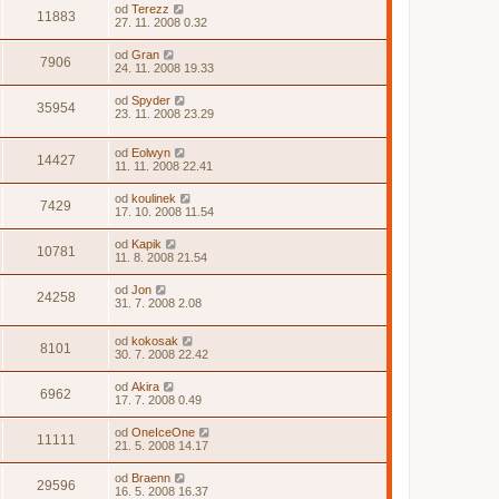
od
Terezz
11883
27. 11. 2008 0.32
od
Gran
7906
24. 11. 2008 19.33
od
Spyder
35954
23. 11. 2008 23.29
od
Eolwyn
14427
11. 11. 2008 22.41
od
koulinek
7429
17. 10. 2008 11.54
od
Kapik
10781
11. 8. 2008 21.54
od
Jon
24258
31. 7. 2008 2.08
od
kokosak
8101
30. 7. 2008 22.42
od
Akira
6962
17. 7. 2008 0.49
od
OneIceOne
11111
21. 5. 2008 14.17
od
Braenn
29596
16. 5. 2008 16.37