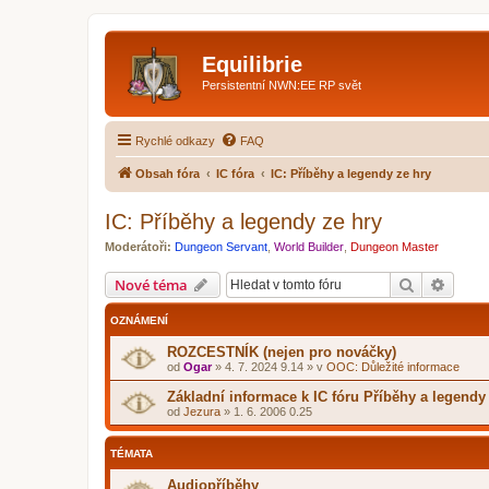
Equilibrie
Persistentní NWN:EE RP svět
Rychlé odkazy
FAQ
Obsah fóra
IC fóra
IC: Příběhy a legendy ze hry
IC: Příběhy a legendy ze hry
Moderátoři:
Dungeon Servant
,
World Builder
,
Dungeon Master
Hledat
Pokroč
Nové téma
OZNÁMENÍ
ROZCESTNÍK (nejen pro nováčky)
od
Ogar
»
4. 7. 2024 9.14
» v
OOC: Důležité informace
Základní informace k IC fóru Příběhy a legendy
od
Jezura
»
1. 6. 2006 0.25
TÉMATA
Audiopříběhy