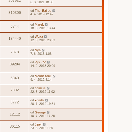
207932
6. 3. 2021 18.39
od
The_Balrog
310306
4. 4. 2019 12.42
od
Marek
6744
18. 3. 2019 13.44
od
Woxa
134440
12. 3. 2019 23.53
od
Nya
7378
7. 6. 2013 1.06
od
Pipi_CZ
89294
14. 2. 2013 20.09
od
Mourisson1
6840
9. 4. 2012 8.14
od
camelie
7802
22. 3. 2012 11.02
od
xondik
6772
20. 1. 2012 19.51
od
George
12112
10. 7. 2011 17.28
od
Jiper
36115
23. 5. 2011 1.50