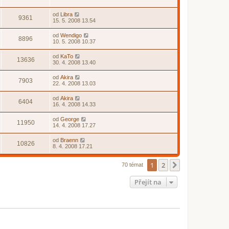
od
Libra
9361
15. 5. 2008 13.54
od
Wendigo
8896
10. 5. 2008 10.37
od
KaTo
13636
30. 4. 2008 13.40
od
Akira
7903
22. 4. 2008 13.03
od
Akira
6404
16. 4. 2008 14.33
od
George
11950
14. 4. 2008 17.27
od
Braenn
10826
8. 4. 2008 17.21
1
2
Další
70 témat
Přejít na