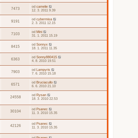
od
camelie
7473
12. 3. 2011 9.39
od
cybermisa
9191
2. 3. 2011 12.15
od
Mini
7103
31. 1. 2011 15.19
od
Sonnyx
8415
18. 1. 2011 11.35
od
Sonny880415
6363
4. 8. 2010 19.51
od
Lampyris
7903
7. 6. 2010 15.18
od
Bruciacullo
6571
6. 6. 2010 21.10
od
Rysan
24558
18. 3. 2010 22.53
od
Psanec
30104
11. 3. 2010 15.35
od
Psanec
42126
11. 3. 2010 15.35
od
Psanec