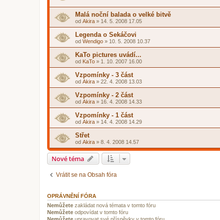
Malá noční balada o velké bitvě
od
Akira
»
14. 5. 2008 17.05
Legenda o Sekáčovi
od
Wendigo
»
10. 5. 2008 10.37
KaTo pictures uvádí...
od
KaTo
»
1. 10. 2007 16.00
Vzpomínky - 3 část
od
Akira
»
22. 4. 2008 13.03
Vzpomínky - 2 část
od
Akira
»
16. 4. 2008 14.33
Vzpomínky - 1 část
od
Akira
»
14. 4. 2008 14.29
Střet
od
Akira
»
8. 4. 2008 14.57
Nové téma
Vrátit se na Obsah fóra
OPRÁVNĚNÍ FÓRA
Nemůžete
zakládat nová témata v tomto fóru
Nemůžete
odpovídat v tomto fóru
Nemůžete
upravovat své příspěvky v tomto fóru