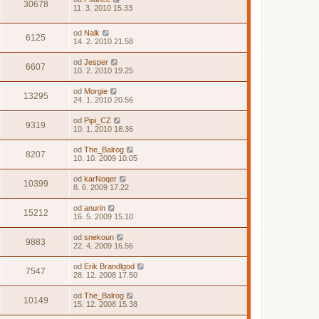
30678
11. 3. 2010 15.33
od
Nalk
6125
14. 2. 2010 21.58
od
Jesper
6607
10. 2. 2010 19.25
od
Morgie
13295
24. 1. 2010 20.56
od
Pipi_CZ
9319
10. 1. 2010 18.36
od
The_Balrog
8207
10. 10. 2009 10.05
od
karNoqer
10399
8. 6. 2009 17.22
od
anurin
15212
16. 5. 2009 15.10
od
snekoun
9883
22. 4. 2009 16.56
od
Erik Brandlgod
7547
28. 12. 2008 17.50
od
The_Balrog
10149
15. 12. 2008 15.38