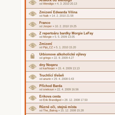
Artwork od Wendigo
od
Wendigo
»
4. 3. 2010 20.13
Zmizení Edwarda Vilina
od
Nalk
»
14. 2. 2010 21.58
Franco
od
Jesper
»
10. 2. 2010 19.25
Z repertoáru bardky Morgie LeFay
od
Morgie
»
5. 5. 2009 13.05
Zmizení
od
Pipi_CZ
»
5. 1. 2010 15.20
Urbionove alkoholické výlevy
od
gringo
»
22. 9. 2009 4.27
dny Noqeru
od
karNoqer
»
15. 4. 2009 13.13
Truchlící třešeň
od
anurin
»
29. 4. 2008 0.43
Příchod Barda
od
snekoun
»
22. 4. 2009 16.56
Erikova cesta
od
Erik Brandlgod
»
28. 12. 2008 17.50
Různé oči, stejná místa
od
The_Balrog
»
15. 12. 2008 15.28