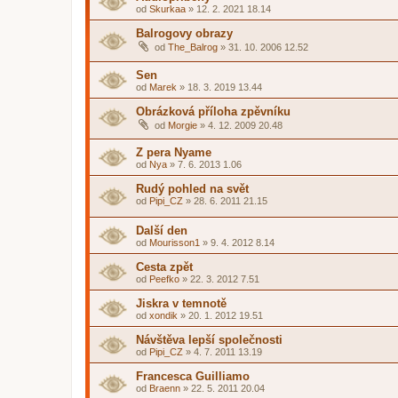
od
Skurkaa
»
12. 2. 2021 18.14
Balrogovy obrazy
od
The_Balrog
»
31. 10. 2006 12.52
Sen
od
Marek
»
18. 3. 2019 13.44
Obrázková příloha zpěvníku
od
Morgie
»
4. 12. 2009 20.48
Z pera Nyame
od
Nya
»
7. 6. 2013 1.06
Rudý pohled na svět
od
Pipi_CZ
»
28. 6. 2011 21.15
Další den
od
Mourisson1
»
9. 4. 2012 8.14
Cesta zpět
od
Peefko
»
22. 3. 2012 7.51
Jiskra v temnotě
od
xondik
»
20. 1. 2012 19.51
Návštěva lepší společnosti
od
Pipi_CZ
»
4. 7. 2011 13.19
Francesca Guilliamo
od
Braenn
»
22. 5. 2011 20.04