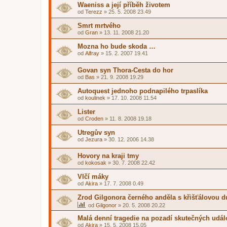
Waeniss a její příběh životem
od
Terezz
»
25. 5. 2008 23.49
Smrt mrtvého
od
Gran
»
13. 11. 2008 21.20
Mozna ho bude skoda …
od
Alfray
»
15. 2. 2007 19.41
Govan syn Thora-Cesta do hor
od
Bas
»
21. 9. 2008 19.29
Autoquest jednoho podnapilého trpaslíka
od
koulinek
»
17. 10. 2008 11.54
Lister
od
Croden
»
11. 8. 2008 19.18
Utregův syn
od
Jezura
»
30. 12. 2006 14.38
Hovory na kraji tmy
od
kokosak
»
30. 7. 2008 22.42
Vlčí máky
od
Akira
»
17. 7. 2008 0.49
Zrod Gilgonora černého anděla s křišťálovou d
od
Gilgonor
»
20. 5. 2008 20.22
Malá denní tragedie na pozadí skutečných udál
od
Akira
»
15. 5. 2008 15.05