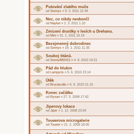
Putování zlatého muže
od
Sonnyx
»
9. 3. 2011 22.48
Noc, co nikdy neskončí
od
Naylun
»
2. 3. 2011 1.10
Zmizení druidky v lesích u Drehanu.
od
Mini
»
31. 1. 2011 15.19
Bezejmenný dobrodinec
od
Sonnyx
»
18. 1. 2011 11.35
Souboj titánů.
od
Sonny880415
»
4. 8. 2010 19.51
Pád do hlubin
od
Lampyris
»
5. 6. 2010 23.14
Útěk
od
Bruciacullo
»
6. 6. 2010 21.10
Konec začátku
od
Rysan
»
27. 5. 2008 17.42
Jiperovy lokace
od
Jiper
»
1. 12. 2008 23.04
Toueerova microgalerie
od
Toueer
»
21. 2. 2009 18.00