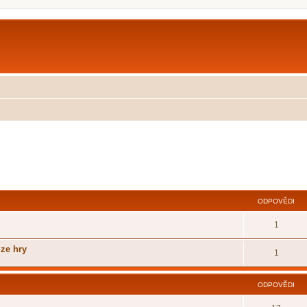
ilé hledání
ODPOVĚDI
1
 ze hry
1
ODPOVĚDI