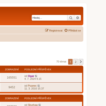
Hledat
Pokročilé hledání
Registrovat
Přihlásit se
1
2
Další
70 témat
ZOBRAZENÍ
POSLEDNÍ PŘÍSPĚVEK
od
Ogar
165551
4. 7. 2024 9.15
od
Psanec
9452
11. 3. 2010 15.37
ZOBRAZENÍ
POSLEDNÍ PŘÍSPĚVEK
od
Skurkaa