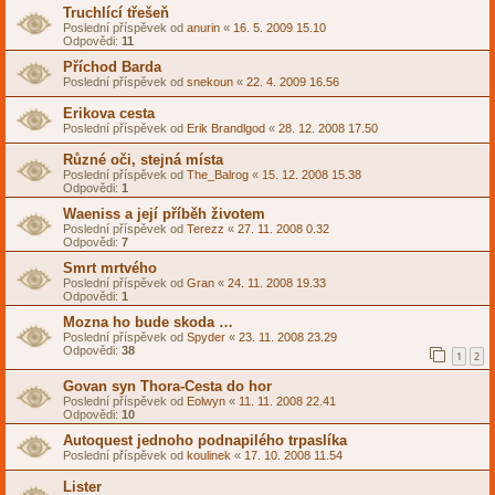
Truchlící třešeň
Poslední příspěvek od
anurin
«
16. 5. 2009 15.10
Odpovědi:
11
Příchod Barda
Poslední příspěvek od
snekoun
«
22. 4. 2009 16.56
Erikova cesta
Poslední příspěvek od
Erik Brandlgod
«
28. 12. 2008 17.50
Různé oči, stejná místa
Poslední příspěvek od
The_Balrog
«
15. 12. 2008 15.38
Odpovědi:
1
Waeniss a její příběh životem
Poslední příspěvek od
Terezz
«
27. 11. 2008 0.32
Odpovědi:
7
Smrt mrtvého
Poslední příspěvek od
Gran
«
24. 11. 2008 19.33
Odpovědi:
1
Mozna ho bude skoda …
Poslední příspěvek od
Spyder
«
23. 11. 2008 23.29
Odpovědi:
38
1
2
Govan syn Thora-Cesta do hor
Poslední příspěvek od
Eolwyn
«
11. 11. 2008 22.41
Odpovědi:
10
Autoquest jednoho podnapilého trpaslíka
Poslední příspěvek od
koulinek
«
17. 10. 2008 11.54
Lister