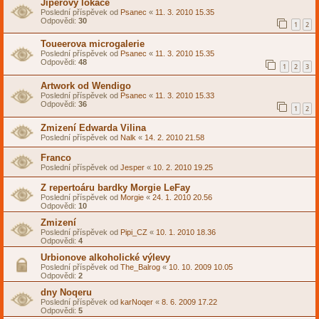
Jiperovy lokace
Poslední příspěvek od
Psanec
«
11. 3. 2010 15.35
Odpovědi:
30
1
2
Toueerova microgalerie
Poslední příspěvek od
Psanec
«
11. 3. 2010 15.35
Odpovědi:
48
1
2
3
Artwork od Wendigo
Poslední příspěvek od
Psanec
«
11. 3. 2010 15.33
Odpovědi:
36
1
2
Zmizení Edwarda Vilina
Poslední příspěvek od
Nalk
«
14. 2. 2010 21.58
Franco
Poslední příspěvek od
Jesper
«
10. 2. 2010 19.25
Z repertoáru bardky Morgie LeFay
Poslední příspěvek od
Morgie
«
24. 1. 2010 20.56
Odpovědi:
10
Zmizení
Poslední příspěvek od
Pipi_CZ
«
10. 1. 2010 18.36
Odpovědi:
4
Urbionove alkoholické výlevy
Poslední příspěvek od
The_Balrog
«
10. 10. 2009 10.05
Odpovědi:
2
dny Noqeru
Poslední příspěvek od
karNoqer
«
8. 6. 2009 17.22
Odpovědi:
5