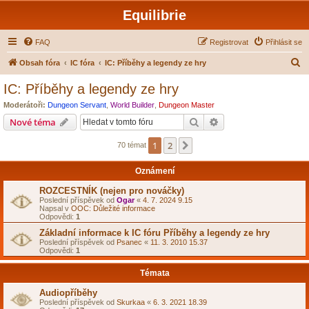
Equilibrie
FAQ
Registrovat
Přihlásit se
H
Obsah fóra
IC fóra
IC: Příběhy a legendy ze hry
l
IC: Příběhy a legendy ze hry
e
Moderátoři:
Dungeon Servant
,
World Builder
,
Dungeon Master
d
Hledat
Pokročilé hledání
Nové téma
a
1
2
Další
70 témat
t
Oznámení
ROZCESTNÍK (nejen pro nováčky)
Poslední příspěvek od
Ogar
«
4. 7. 2024 9.15
Napsal v
OOC: Důležité informace
Odpovědi:
1
Základní informace k IC fóru Příběhy a legendy ze hry
Poslední příspěvek od
Psanec
«
11. 3. 2010 15.37
Odpovědi:
1
Témata
Audiopříběhy
Poslední příspěvek od
Skurkaa
«
6. 3. 2021 18.39