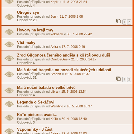
Poslední příspěvek od
Kapik
«
11. 8. 2008 21.54
Odpovědi:
4
Utregův syn
Poslední příspěvek od
Jon
«
31. 7. 2008 2.08
Odpovědi:
20
1
2
Hovory na kraji tmy
Poslední příspěvek od
kokosak
«
30. 7. 2008 22.42
Vlčí máky
Poslední příspěvek od
Akira
«
17. 7. 2008 0.49
Zrod Gilgonora černého anděla s křišťálovou duší
Poslední příspěvek od
OneIceOne
«
21. 5. 2008 14.17
Odpovědi:
6
Malá denní tragedie na pozadí skutečných událostí
Poslední příspěvek od
Braenn
«
16. 5. 2008 16.37
Odpovědi:
31
1
2
Malá noční balada o velké bitvě
Poslední příspěvek od
Libra
«
15. 5. 2008 13.54
Odpovědi:
4
Legenda o Sekáčovi
Poslední příspěvek od
Wendigo
«
10. 5. 2008 10.37
KaTo pictures uvádí...
Poslední příspěvek od
KaTo
«
30. 4. 2008 13.40
Odpovědi:
3
Vzpomínky - 3 část
Poslední příspěvek od
Akira
«
22. 4. 2008 13.03