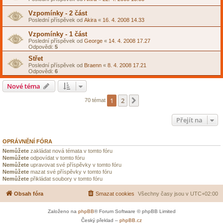
Vzpomínky - 2 část
Poslední příspěvek od
Akira
«
16. 4. 2008 14.33
Vzpomínky - 1 část
Poslední příspěvek od
George
«
14. 4. 2008 17.27
Odpovědi:
5
Střet
Poslední příspěvek od
Braenn
«
8. 4. 2008 17.21
Odpovědi:
6
Nové téma
1
2
Další
70 témat
Přejít na
OPRÁVNĚNÍ FÓRA
Nemůžete
zakládat nová témata v tomto fóru
Nemůžete
odpovídat v tomto fóru
Nemůžete
upravovat své příspěvky v tomto fóru
Nemůžete
mazat své příspěvky v tomto fóru
Nemůžete
přikládat soubory v tomto fóru
Obsah fóra
Smazat cookies
Všechny časy jsou v
UTC+02:00
Založeno na
phpBB
® Forum Software © phpBB Limited
Český překlad –
phpBB.cz