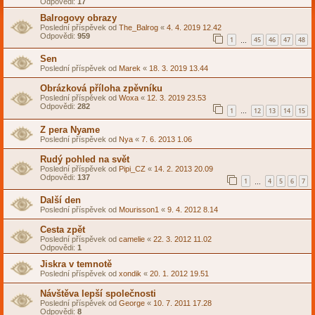
Odpovědi:
17
Balrogovy obrazy
Poslední příspěvek od
The_Balrog
«
4. 4. 2019 12.42
Odpovědi:
959
1
45
46
47
48
…
Sen
Poslední příspěvek od
Marek
«
18. 3. 2019 13.44
Obrázková příloha zpěvníku
Poslední příspěvek od
Woxa
«
12. 3. 2019 23.53
Odpovědi:
282
1
12
13
14
15
…
Z pera Nyame
Poslední příspěvek od
Nya
«
7. 6. 2013 1.06
Rudý pohled na svět
Poslední příspěvek od
Pipi_CZ
«
14. 2. 2013 20.09
Odpovědi:
137
1
4
5
6
7
…
Další den
Poslední příspěvek od
Mourisson1
«
9. 4. 2012 8.14
Cesta zpět
Poslední příspěvek od
camelie
«
22. 3. 2012 11.02
Odpovědi:
1
Jiskra v temnotě
Poslední příspěvek od
xondik
«
20. 1. 2012 19.51
Návštěva lepší společnosti
Poslední příspěvek od
George
«
10. 7. 2011 17.28
Odpovědi:
8