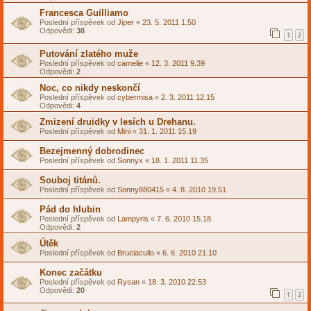
Francesca Guilliamo
Poslední příspěvek od
Jiper
«
23. 5. 2011 1.50
Odpovědi:
38
1
2
Putování zlatého muže
Poslední příspěvek od
camelie
«
12. 3. 2011 9.39
Odpovědi:
2
Noc, co nikdy neskončí
Poslední příspěvek od
cybermisa
«
2. 3. 2011 12.15
Odpovědi:
4
Zmizení druidky v lesích u Drehanu.
Poslední příspěvek od
Mini
«
31. 1. 2011 15.19
Bezejmenný dobrodinec
Poslední příspěvek od
Sonnyx
«
18. 1. 2011 11.35
Souboj titánů.
Poslední příspěvek od
Sonny880415
«
4. 8. 2010 19.51
Pád do hlubin
Poslední příspěvek od
Lampyris
«
7. 6. 2010 15.18
Odpovědi:
2
Útěk
Poslední příspěvek od
Bruciacullo
«
6. 6. 2010 21.10
Konec začátku
Poslední příspěvek od
Rysan
«
18. 3. 2010 22.53
Odpovědi:
20
1
2