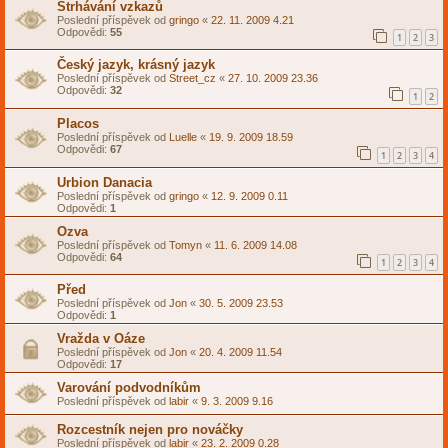
Strhávání vzkazů
Poslední příspěvek od
gringo
«
22. 11. 2009 4.21
Odpovědi:
55
1
2
3
Český jazyk, krásný jazyk
Poslední příspěvek od
Street_cz
«
27. 10. 2009 23.36
Odpovědi:
32
1
2
Placos
Poslední příspěvek od
Luelle
«
19. 9. 2009 18.59
Odpovědi:
67
1
2
3
4
Urbion Danacia
Poslední příspěvek od
gringo
«
12. 9. 2009 0.11
Odpovědi:
1
Ozva
Poslední příspěvek od
Tomyn
«
11. 6. 2009 14.08
Odpovědi:
64
1
2
3
4
Před
Poslední příspěvek od
Jon
«
30. 5. 2009 23.53
Odpovědi:
1
Vražda v Oáze
Poslední příspěvek od
Jon
«
20. 4. 2009 11.54
Odpovědi:
17
Varování podvodníkům
Poslední příspěvek od
labir
«
9. 3. 2009 9.16
Rozcestník nejen pro nováčky
Poslední příspěvek od
labir
«
23. 2. 2009 0.28