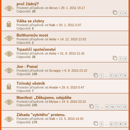
proč žádný?
Poslední příspěvek od
Akruo
«
29. 1. 2011 19.17
Odpovědi:
28
1
2
Válka se zlobry
Poslední příspěvek od
Nalk
«
20. 1. 2011 0.07
Odpovědi:
9
Bolthormův most
Poslední příspěvek od
Aefar
«
14. 12. 2010 13.53
Odpovědi:
2
Trpasličí společenství
Poslední příspěvek od
Aefar
«
31. 8. 2010 21.42
Odpovědi:
28
1
2
Jon - Pwna!
Poslední příspěvek od
Scrappy
«
6. 8. 2010 23.10
Odpovědi:
149
1
5
6
7
8
…
Tirínský věstník
Poslední příspěvek od
Anade
«
29. 6. 2010 0.47
Odpovědi:
7
Manifest: „Děkujeme, odejděte
Poslední příspěvek od
Myrpa
«
14. 5. 2010 23.22
Odpovědi:
235
1
9
10
11
12
…
Záhada "vybitého" prstenu.
Poslední příspěvek od
Nalk
«
13. 5. 2010 14.33
Odpovědi:
176
1
6
7
8
9
…