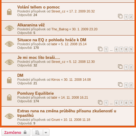
Volání tellem o pomoc
Poslední příspěvek od
Street_cz
«
17. 2. 2009 20.32
Odpovědi:
24
1
2
Alkaranina věž
Poslední příspěvek od
The_Balrog
«
30. 1. 2009 23.20
Odpovědi:
5
Situace na EQ z pohledu hráče k DM
Poslední příspěvek od
labir
«
5. 12. 2008 15.14
Odpovědi:
170
1
6
7
8
9
…
Je mi moc líto braši.…
Poslední příspěvek od
Street_cz
«
5. 12. 2008 12.30
Odpovědi:
32
1
2
DM
Poslední příspěvek od
Kirros
«
30. 11. 2008 14.08
Odpovědi:
21
1
2
Pomluvy Equilibrie
Poslední příspěvek od
labir
«
14. 11. 2008 16.21
Odpovědi:
174
1
6
7
8
9
…
Extras runa na změna průběhu přísunu zkušeností u
trpaslíků
Poslední příspěvek od
Grunt
«
10. 11. 2008 11.18
Odpovědi:
9
Zamčeno