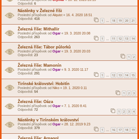
Odpovědi:
6
Nástěnky v Železné říši
Poslední příspěvek od
Alquist
«
16. 4. 2020 18.51
Odpovědi:
416
1
18
19
20
21
…
Železná říše: Mithallir
Poslední příspěvek od
Ogar
«
19. 3. 2020 20.08
Odpovědi:
263
1
11
12
13
14
…
Železná říše: Tábor půlorků
Poslední příspěvek od
Ogar
«
19. 3. 2020 20.03
Odpovědi:
23
1
2
Železná říše: Mamonín
Poslední příspěvek od
Ogar
«
9. 3. 2020 11.17
Odpovědi:
291
1
12
13
14
15
…
Tirínské království: Hobitín
Poslední příspěvek od
Niko
«
19. 1. 2020 0.11
Odpovědi:
54
1
2
3
Železná říše: Oáza
Poslední příspěvek od
Ogar
«
7. 1. 2020 8.41
Odpovědi:
72
1
2
3
4
Nástěnky v Tirínském království
Poslední příspěvek od
Ogar
«
28. 12. 2019 9.23
Odpovědi:
379
1
16
17
18
19
…
Železná říše: Arnagol