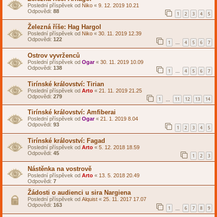
Poslední příspěvek od
Niko
«
9. 12. 2019 10.21
Odpovědi:
88
1
2
3
4
5
Železná říše: Hag Hargol
Poslední příspěvek od
Niko
«
30. 11. 2019 12.39
Odpovědi:
122
1
4
5
6
7
…
Ostrov vyvrženců
Poslední příspěvek od
Ogar
«
30. 11. 2019 10.09
Odpovědi:
138
1
4
5
6
7
…
Tirínské království: Tirian
Poslední příspěvek od
Arto
«
21. 11. 2019 21.25
Odpovědi:
279
1
11
12
13
14
…
Tirínské království: Amfiberai
Poslední příspěvek od
Ogar
«
21. 1. 2019 8.04
Odpovědi:
93
1
2
3
4
5
Tirínské království: Fagad
Poslední příspěvek od
Arto
«
5. 12. 2018 18.59
Odpovědi:
45
1
2
3
Nástěnka na vostrově
Poslední příspěvek od
Arto
«
13. 5. 2018 20.49
Odpovědi:
7
Žádosti o audienci u sira Nargiena
Poslední příspěvek od
Alquist
«
25. 11. 2017 17.07
Odpovědi:
163
1
6
7
8
9
…