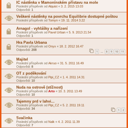
IC nástěnka v Mamonínském přístavu na mole
Poslední příspěvek od
Alquist
«
3. 2. 2015 13.03
Odpovědi:
1
Veškeré nástěnky na povrchu Equilibrie dostupné poštou
Poslední příspěvek od
Tomyn
«
19. 11. 2014 3.22
Arnagol - vyhlášky a nařízení
Poslední příspěvek od
Pavel Urban
«
5. 9. 2013 21.54
Odpovědi:
1
Hra Pavla Urbana
Poslední příspěvek od
Onyx
«
18. 2. 2012 16.47
Odpovědi:
208
1
8
9
10
11
…
Majitel
Poslední příspěvek od
Akruo
«
31. 5. 2011 16.49
Odpovědi:
8
OT z poděkování
Poslední příspěvek od
Pipi_CZ
«
1. 4. 2011 14.31
Odpovědi:
10
Nuda na ostrově (stížnost)
Poslední příspěvek od
Arto
«
10. 3. 2011 13.49
Odpovědi:
10
Tajemny prd v lahvi...
Poslední příspěvek od
Pipi_CZ
«
5. 2. 2011 19.11
Odpovědi:
34
1
2
Svačinka
Poslední příspěvek od
Nalk
«
4. 2. 2011 11.39
Odpovědi:
7