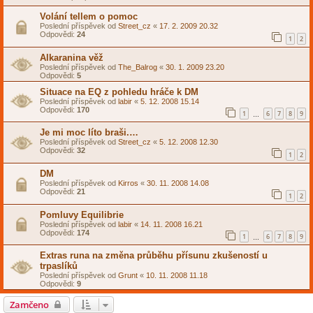
Volání tellem o pomoc
Poslední příspěvek od
Street_cz
«
17. 2. 2009 20.32
Odpovědi:
24
1
2
Alkaranina věž
Poslední příspěvek od
The_Balrog
«
30. 1. 2009 23.20
Odpovědi:
5
Situace na EQ z pohledu hráče k DM
Poslední příspěvek od
labir
«
5. 12. 2008 15.14
Odpovědi:
170
1
6
7
8
9
…
Je mi moc líto braši.…
Poslední příspěvek od
Street_cz
«
5. 12. 2008 12.30
Odpovědi:
32
1
2
DM
Poslední příspěvek od
Kirros
«
30. 11. 2008 14.08
Odpovědi:
21
1
2
Pomluvy Equilibrie
Poslední příspěvek od
labir
«
14. 11. 2008 16.21
Odpovědi:
174
1
6
7
8
9
…
Extras runa na změna průběhu přísunu zkušeností u
trpaslíků
Poslední příspěvek od
Grunt
«
10. 11. 2008 11.18
Odpovědi:
9
Zamčeno