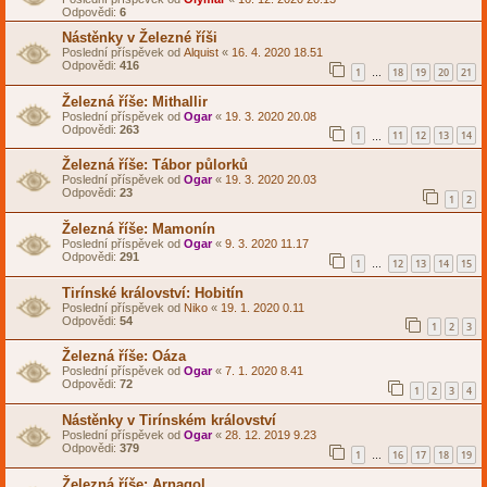
Odpovědi:
6
Nástěnky v Železné říši
Poslední příspěvek od
Alquist
«
16. 4. 2020 18.51
Odpovědi:
416
1
18
19
20
21
…
Železná říše: Mithallir
Poslední příspěvek od
Ogar
«
19. 3. 2020 20.08
Odpovědi:
263
1
11
12
13
14
…
Železná říše: Tábor půlorků
Poslední příspěvek od
Ogar
«
19. 3. 2020 20.03
Odpovědi:
23
1
2
Železná říše: Mamonín
Poslední příspěvek od
Ogar
«
9. 3. 2020 11.17
Odpovědi:
291
1
12
13
14
15
…
Tirínské království: Hobitín
Poslední příspěvek od
Niko
«
19. 1. 2020 0.11
Odpovědi:
54
1
2
3
Železná říše: Oáza
Poslední příspěvek od
Ogar
«
7. 1. 2020 8.41
Odpovědi:
72
1
2
3
4
Nástěnky v Tirínském království
Poslední příspěvek od
Ogar
«
28. 12. 2019 9.23
Odpovědi:
379
1
16
17
18
19
…
Železná říše: Arnagol