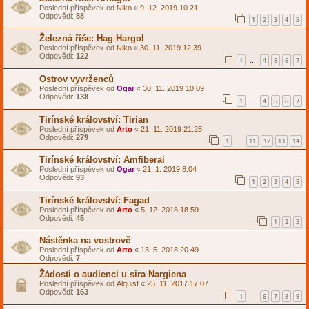
Poslední příspěvek od
Niko
«
9. 12. 2019 10.21
Odpovědi:
88
1
2
3
4
5
Železná říše: Hag Hargol
Poslední příspěvek od
Niko
«
30. 11. 2019 12.39
Odpovědi:
122
1
4
5
6
7
…
Ostrov vyvrženců
Poslední příspěvek od
Ogar
«
30. 11. 2019 10.09
Odpovědi:
138
1
4
5
6
7
…
Tirínské království: Tirian
Poslední příspěvek od
Arto
«
21. 11. 2019 21.25
Odpovědi:
279
1
11
12
13
14
…
Tirínské království: Amfiberai
Poslední příspěvek od
Ogar
«
21. 1. 2019 8.04
Odpovědi:
93
1
2
3
4
5
Tirínské království: Fagad
Poslední příspěvek od
Arto
«
5. 12. 2018 18.59
Odpovědi:
45
1
2
3
Nástěnka na vostrově
Poslední příspěvek od
Arto
«
13. 5. 2018 20.49
Odpovědi:
7
Žádosti o audienci u sira Nargiena
Poslední příspěvek od
Alquist
«
25. 11. 2017 17.07
Odpovědi:
163
1
6
7
8
9
…