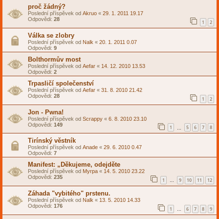
proč žádný?
Poslední příspěvek od
Akruo
«
29. 1. 2011 19.17
Odpovědi:
28
1
2
Válka se zlobry
Poslední příspěvek od
Nalk
«
20. 1. 2011 0.07
Odpovědi:
9
Bolthormův most
Poslední příspěvek od
Aefar
«
14. 12. 2010 13.53
Odpovědi:
2
Trpasličí společenství
Poslední příspěvek od
Aefar
«
31. 8. 2010 21.42
Odpovědi:
28
1
2
Jon - Pwna!
Poslední příspěvek od
Scrappy
«
6. 8. 2010 23.10
Odpovědi:
149
1
5
6
7
8
…
Tirínský věstník
Poslední příspěvek od
Anade
«
29. 6. 2010 0.47
Odpovědi:
7
Manifest: „Děkujeme, odejděte
Poslední příspěvek od
Myrpa
«
14. 5. 2010 23.22
Odpovědi:
235
1
9
10
11
12
…
Záhada "vybitého" prstenu.
Poslední příspěvek od
Nalk
«
13. 5. 2010 14.33
Odpovědi:
176
1
6
7
8
9
…