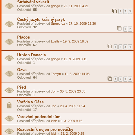
Strhávání vzkazů
Poslední příspěvek od
gringo
«
22. 11. 2009 4.21
Odpovědi:
55
1
2
3
Český jazyk, krásný jazyk
Poslední příspěvek od
Street_cz
«
27. 10. 2009 23.36
Odpovědi:
32
1
2
Placos
Poslední příspěvek od
Luelle
«
19. 9. 2009 18.59
Odpovědi:
67
1
2
3
4
Urbion Danacia
Poslední příspěvek od
gringo
«
12. 9. 2009 0.11
Odpovědi:
1
Ozva
Poslední příspěvek od
Tomyn
«
11. 6. 2009 14.08
Odpovědi:
64
1
2
3
4
Před
Poslední příspěvek od
Jon
«
30. 5. 2009 23.53
Odpovědi:
1
Vražda v Oáze
Poslední příspěvek od
Jon
«
20. 4. 2009 11.54
Odpovědi:
17
Varování podvodníkům
Poslední příspěvek od
labir
«
9. 3. 2009 9.16
Rozcestník nejen pro nováčky
Poslední příspěvek od
labir
«
23. 2. 2009 0.28