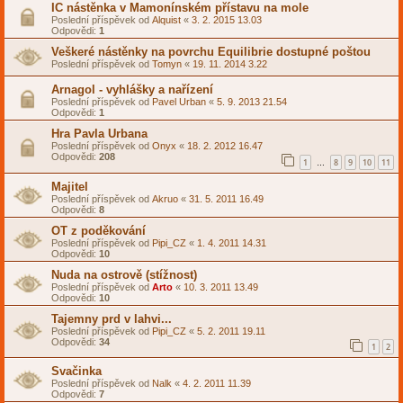
IC nástěnka v Mamonínském přístavu na mole
Poslední příspěvek od
Alquist
«
3. 2. 2015 13.03
Odpovědi:
1
Veškeré nástěnky na povrchu Equilibrie dostupné poštou
Poslední příspěvek od
Tomyn
«
19. 11. 2014 3.22
Arnagol - vyhlášky a nařízení
Poslední příspěvek od
Pavel Urban
«
5. 9. 2013 21.54
Odpovědi:
1
Hra Pavla Urbana
Poslední příspěvek od
Onyx
«
18. 2. 2012 16.47
Odpovědi:
208
1
8
9
10
11
…
Majitel
Poslední příspěvek od
Akruo
«
31. 5. 2011 16.49
Odpovědi:
8
OT z poděkování
Poslední příspěvek od
Pipi_CZ
«
1. 4. 2011 14.31
Odpovědi:
10
Nuda na ostrově (stížnost)
Poslední příspěvek od
Arto
«
10. 3. 2011 13.49
Odpovědi:
10
Tajemny prd v lahvi...
Poslední příspěvek od
Pipi_CZ
«
5. 2. 2011 19.11
Odpovědi:
34
1
2
Svačinka
Poslední příspěvek od
Nalk
«
4. 2. 2011 11.39
Odpovědi:
7