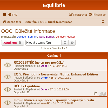
Equilibrie
FAQ
Registrovat
Přihlásit se
H
Obsah fóra
OOC fóra
OOC: Důležité informace
l
OOC: Důležité informace
e
Moderátoři:
Dungeon Servant
,
World Builder
,
Dungeon Master
d
Hledat
Pokročilé hledání
Zamčeno
a
9 témat • Stránka
1
z
1
t
Oznámení
ROZCESTNÍK (nejen pro nováčky)
Poslední příspěvek od
Ogar
«
4. 7. 2024 9.15
Odpovědi:
1
EQ 5: Přechod na Neverwinter Nights: Enhanced Edition
Poslední příspěvek od
Ungo
«
15. 9. 2021 17.31
Odpovědi:
4
ÚČET - Equilibrie
Poslední příspěvek od
Ogar
«
17. 2. 2022 9.09
Odpovědi:
21
1
2
Info - Definice a sjednocení sporných/nejasných reálií
Poslední příspěvek od
zuzuPD
«
31. 7. 2013 18.51
Odpovědi:
1