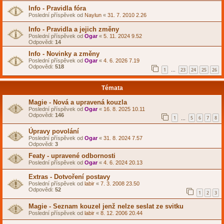
Info - Pravidla fóra
Poslední příspěvek od
Naylun
«
31. 7. 2010 2.26
Info - Pravidla a jejich změny
Poslední příspěvek od
Ogar
«
5. 11. 2024 9.52
Odpovědi:
14
Info - Novinky a změny
Poslední příspěvek od
Ogar
«
4. 6. 2026 7.19
Odpovědi:
518
1
23
24
25
26
…
Témata
Magie - Nová a upravená kouzla
Poslední příspěvek od
Ogar
«
16. 8. 2025 10.11
Odpovědi:
146
1
5
6
7
8
…
Úpravy povolání
Poslední příspěvek od
Ogar
«
31. 8. 2024 7.57
Odpovědi:
3
Featy - upravené odbornosti
Poslední příspěvek od
Ogar
«
4. 6. 2024 20.13
Extras - Dotvoření postavy
Poslední příspěvek od
labir
«
7. 3. 2008 23.50
Odpovědi:
52
1
2
3
Magie - Seznam kouzel jenž nelze seslat ze svitku
Poslední příspěvek od
labir
«
8. 12. 2006 20.44