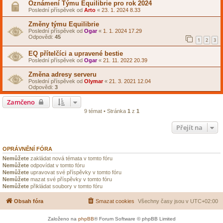
Oznámení Týmu Equilibrie pro rok 2024
Poslední příspěvek od
Arto
«
23. 1. 2024 8.33
Změny týmu Equilibrie
Poslední příspěvek od
Ogar
«
1. 1. 2024 17.29
Odpovědi:
45
1
2
3
EQ přítelčíci a upravené bestie
Poslední příspěvek od
Ogar
«
21. 11. 2022 20.39
Změna adresy serveru
Poslední příspěvek od
Olymar
«
21. 3. 2021 12.04
Odpovědi:
3
Zamčeno
9 témat • Stránka
1
z
1
Přejít na
OPRÁVNĚNÍ FÓRA
Nemůžete
zakládat nová témata v tomto fóru
Nemůžete
odpovídat v tomto fóru
Nemůžete
upravovat své příspěvky v tomto fóru
Nemůžete
mazat své příspěvky v tomto fóru
Nemůžete
přikládat soubory v tomto fóru
Obsah fóra
Smazat cookies
Všechny časy jsou v
UTC+02:00
Založeno na
phpBB
® Forum Software © phpBB Limited