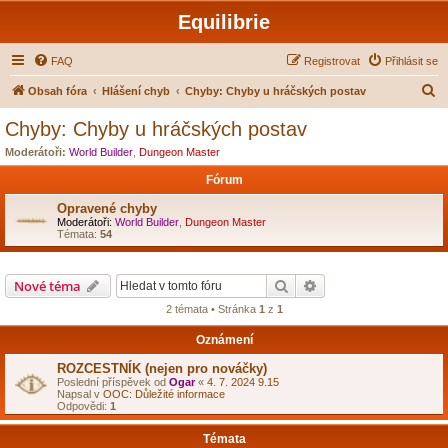
Equilibrie
FAQ
Registrovat
Přihlásit se
H
Obsah fóra
Hlášení chyb
Chyby: Chyby u hráčských postav
l
Chyby: Chyby u hráčských postav
e
Moderátoři:
World Builder
,
Dungeon Master
d
Fórum
a
Opravené chyby
t
Moderátoři:
World Builder
,
Dungeon Master
Témata:
54
Hledat
Pokročilé hledání
Nové téma
2 témata • Stránka
1
z
1
Oznámení
ROZCESTNÍK (nejen pro nováčky)
Poslední příspěvek od
Ogar
«
4. 7. 2024 9.15
Napsal v
OOC: Důležité informace
Odpovědi:
1
Témata