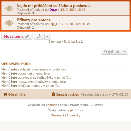
Nejde mi přihlášení se žádnou postavou
Poslední příspěvek od
Ogar
«
12. 9. 2024 19.24
Odpovědi:
3
Příkazy pro emoce
Poslední příspěvek od
Pipi_CZ
«
18. 10. 2021 11.49
Odpovědi:
1
Nové téma
2 témata • Stránka
1
z
1
Přejít na
OPRÁVNĚNÍ FÓRA
Nemůžete
zakládat nová témata v tomto fóru
Nemůžete
odpovídat v tomto fóru
Nemůžete
upravovat své příspěvky v tomto fóru
Nemůžete
mazat své příspěvky v tomto fóru
Nemůžete
přikládat soubory v tomto fóru
Obsah fóra
Smazat cookies
Všechny časy jsou v
UTC+02:00
Založeno na
phpBB
® Forum Software © phpBB Limited
Český překlad –
phpBB.cz
Soukromí
|
Podmínky