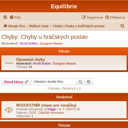
Equilibrie
FAQ
Registrovat
Přihlásit se
H
Obsah fóra
Hlášení chyb
Chyby: Chyby u hráčských postav
l
Chyby: Chyby u hráčských postav
e
Moderátoři:
World Builder
,
Dungeon Master
d
Fórum
a
Opravené chyby
t
Moderátoři:
World Builder
,
Dungeon Master
Témata:
54
Hledat
Pokročilé hledání
Nové téma
2 témata • Stránka
1
z
1
Oznámení
ROZCESTNÍK (nejen pro nováčky)
Poslední příspěvek od
Ogar
«
4. 7. 2024 9.15
Napsal v
OOC: Důležité informace
Odpovědi:
1
Témata