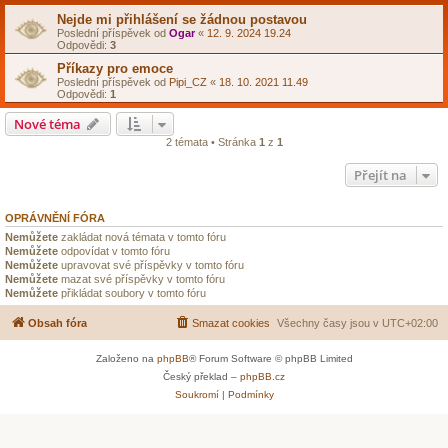
Nejde mi přihlášení se žádnou postavou
Poslední příspěvek od
Ogar
«
12. 9. 2024 19.24
Odpovědi:
3
Příkazy pro emoce
Poslední příspěvek od
Pipi_CZ
«
18. 10. 2021 11.49
Odpovědi:
1
Nové téma
2 témata • Stránka
1
z
1
Přejít na
OPRÁVNĚNÍ FÓRA
Nemůžete
zakládat nová témata v tomto fóru
Nemůžete
odpovídat v tomto fóru
Nemůžete
upravovat své příspěvky v tomto fóru
Nemůžete
mazat své příspěvky v tomto fóru
Nemůžete
přikládat soubory v tomto fóru
Obsah fóra
Smazat cookies
Všechny časy jsou v
UTC+02:00
Založeno na
phpBB
® Forum Software © phpBB Limited
Český překlad –
phpBB.cz
Soukromí
|
Podmínky