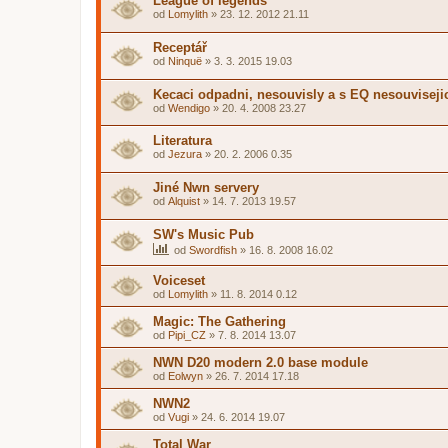
League of legends
od
Lomylith
»
23. 12. 2012 21.11
Receptář
od
Ninquë
»
3. 3. 2015 19.03
Kecaci odpadni, nesouvisly a s EQ nesouviseji
od
Wendigo
»
20. 4. 2008 23.27
Literatura
od
Jezura
»
20. 2. 2006 0.35
Jiné Nwn servery
od
Alquist
»
14. 7. 2013 19.57
SW's Music Pub
od
Swordfish
»
16. 8. 2008 16.02
Voiceset
od
Lomylith
»
11. 8. 2014 0.12
Magic: The Gathering
od
Pipi_CZ
»
7. 8. 2014 13.07
NWN D20 modern 2.0 base module
od
Eolwyn
»
26. 7. 2014 17.18
NWN2
od
Vugi
»
24. 6. 2014 19.07
Total War