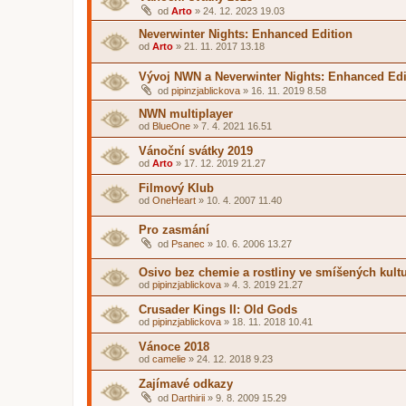
od
Arto
»
24. 12. 2023 19.03
Neverwinter Nights: Enhanced Edition
od
Arto
»
21. 11. 2017 13.18
Vývoj NWN a Neverwinter Nights: Enhanced Edi
od
pipinzjablickova
»
16. 11. 2019 8.58
NWN multiplayer
od
BlueOne
»
7. 4. 2021 16.51
Vánoční svátky 2019
od
Arto
»
17. 12. 2019 21.27
Filmový Klub
od
OneHeart
»
10. 4. 2007 11.40
Pro zasmání
od
Psanec
»
10. 6. 2006 13.27
Osivo bez chemie a rostliny ve smíšených kult
od
pipinzjablickova
»
4. 3. 2019 21.27
Crusader Kings II: Old Gods
od
pipinzjablickova
»
18. 11. 2018 10.41
Vánoce 2018
od
camelie
»
24. 12. 2018 9.23
Zajímavé odkazy
od
Darthirii
»
9. 8. 2009 15.29