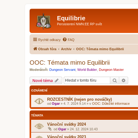
Equilibrie
Persistentní NWN:EE RP svět
Rychlé odkazy
FAQ
Obsah fóra
Archiv
OOC: Témata mimo Equilibrii
OOC: Témata mimo Equilibrii
Moderátoři:
Dungeon Servant
,
World Builder
,
Dungeon Master
Hledat
Pokroč
Nové téma
OZNÁMENÍ
ROZCESTNÍK (nejen pro nováčky)
od
Ogar
»
4. 7. 2024 9.14
» v
OOC: Důležité informace
TÉMATA
Vánoční svátky 2024
od
Ogar
»
24. 12. 2024 10.43
Vánoční svátky 2023