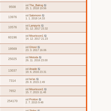
od
The_Balrog
9508
25. 1. 2018 19.56
od
Salomonn
13976
1. 1. 2018 14.33
od
Lampyris
10576
31. 12. 2017 23.32
od
Mourisson1
60196
14. 12. 2017 21.23
od
Ghost
19569
23. 3. 2017 16.06
od
Metoda
25025
26. 11. 2016 23.00
od
Anade
13037
19. 6. 2016 23.31
od
Iw'as
7314
29. 8. 2015 2.49
od
Mourisson1
7652
15. 7. 2015 11.48
od
Protton
254170
2. 7. 2015 9.48
od
Zlofas