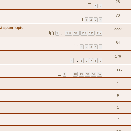
28
1
2
70
1
2
3
4
ci spam topic
2227
1
108
109
110
111
112
…
84
1
2
3
4
5
176
1
5
6
7
8
9
…
1036
1
48
49
50
51
52
…
1
9
1
7