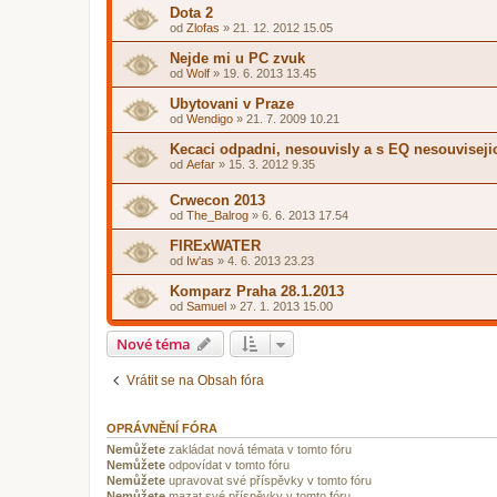
Dota 2
od
Zlofas
»
21. 12. 2012 15.05
Nejde mi u PC zvuk
od
Wolf
»
19. 6. 2013 13.45
Ubytovani v Praze
od
Wendigo
»
21. 7. 2009 10.21
Kecaci odpadni, nesouvisly a s EQ nesouviseji
od
Aefar
»
15. 3. 2012 9.35
Crwecon 2013
od
The_Balrog
»
6. 6. 2013 17.54
FIRExWATER
od
Iw'as
»
4. 6. 2013 23.23
Komparz Praha 28.1.2013
od
Samuel
»
27. 1. 2013 15.00
Nové téma
Vrátit se na Obsah fóra
OPRÁVNĚNÍ FÓRA
Nemůžete
zakládat nová témata v tomto fóru
Nemůžete
odpovídat v tomto fóru
Nemůžete
upravovat své příspěvky v tomto fóru
Nemůžete
mazat své příspěvky v tomto fóru