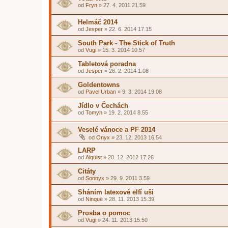
od
Fryn
»
27. 4. 2011 21.59
Helmáč 2014
od
Jesper
»
22. 6. 2014 17.15
South Park - The Stick of Truth
od
Vugi
»
15. 3. 2014 10.57
Tabletová poradna
od
Jesper
»
26. 2. 2014 1.08
Goldentowns
od
Pavel Urban
»
9. 3. 2014 19.08
Jídlo v Čechách
od
Tomyn
»
19. 2. 2014 8.55
Veselé vánoce a PF 2014
od
Onyx
»
23. 12. 2013 16.54
LARP
od
Alquist
»
20. 12. 2012 17.26
Citáty
od
Sonnyx
»
29. 9. 2011 3.59
Sháním latexové elfí uši
od
Ninquë
»
28. 11. 2013 15.39
Prosba o pomoc
od
Vugi
»
24. 11. 2013 15.50