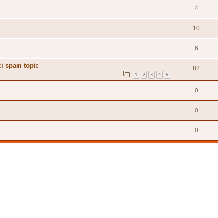
4
10
6
ci spam topic
82
1
2
3
4
5
0
0
0