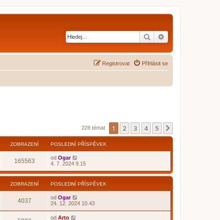
Hledat
Pokročilé hledání
Registrovat
Přihlásit se
1
2
3
4
5
Další
228 témat
ZOBRAZENÍ
POSLEDNÍ PŘÍSPĚVEK
od
Ogar
165563
4. 7. 2024 9.15
ZOBRAZENÍ
POSLEDNÍ PŘÍSPĚVEK
od
Ogar
4037
24. 12. 2024 10.43
od
Arto