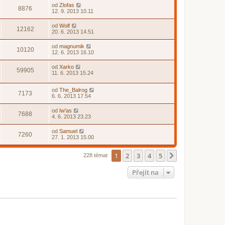
od
Zlofas
8876
12. 9. 2013 10.11
od
Wolf
12162
20. 6. 2013 14.51
od
magnumik
10120
12. 6. 2013 16.10
od
Xarko
59905
11. 6. 2013 15.24
od
The_Balrog
7173
6. 6. 2013 17.54
od
Iw'as
7688
4. 6. 2013 23.23
od
Samuel
7260
27. 1. 2013 15.00
1
2
3
4
5
Další
228 témat
Přejít na