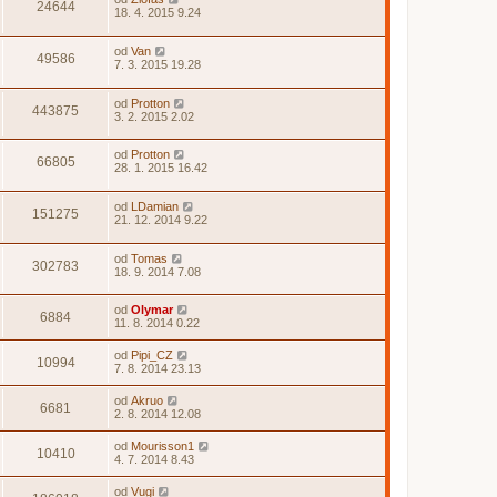
24644
18. 4. 2015 9.24
od
Van
49586
7. 3. 2015 19.28
od
Protton
443875
3. 2. 2015 2.02
od
Protton
66805
28. 1. 2015 16.42
od
LDamian
151275
21. 12. 2014 9.22
od
Tomas
302783
18. 9. 2014 7.08
od
Olymar
6884
11. 8. 2014 0.22
od
Pipi_CZ
10994
7. 8. 2014 23.13
od
Akruo
6681
2. 8. 2014 12.08
od
Mourisson1
10410
4. 7. 2014 8.43
od
Vugi