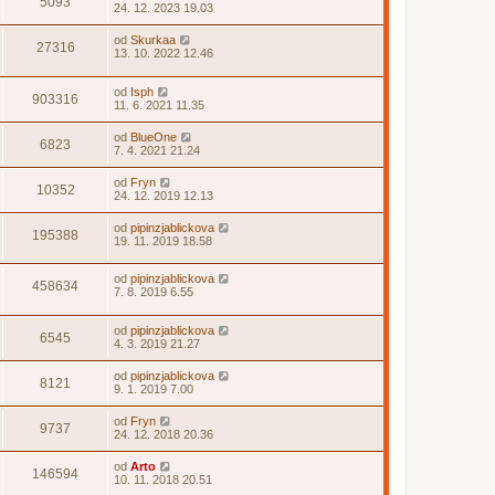
5093
24. 12. 2023 19.03
od
Skurkaa
27316
13. 10. 2022 12.46
od
Isph
903316
11. 6. 2021 11.35
od
BlueOne
6823
7. 4. 2021 21.24
od
Fryn
10352
24. 12. 2019 12.13
od
pipinzjablickova
195388
19. 11. 2019 18.58
od
pipinzjablickova
458634
7. 8. 2019 6.55
od
pipinzjablickova
6545
4. 3. 2019 21.27
od
pipinzjablickova
8121
9. 1. 2019 7.00
od
Fryn
9737
24. 12. 2018 20.36
od
Arto
146594
10. 11. 2018 20.51