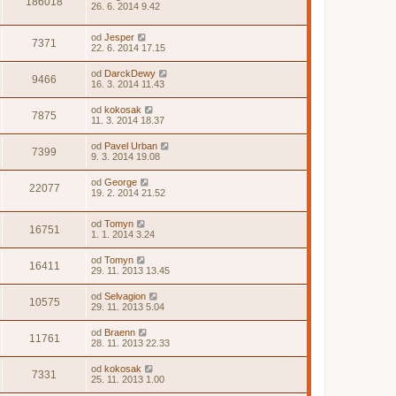
186018
26. 6. 2014 9.42
od
Jesper
7371
22. 6. 2014 17.15
od
DarckDewy
9466
16. 3. 2014 11.43
od
kokosak
7875
11. 3. 2014 18.37
od
Pavel Urban
7399
9. 3. 2014 19.08
od
George
22077
19. 2. 2014 21.52
od
Tomyn
16751
1. 1. 2014 3.24
od
Tomyn
16411
29. 11. 2013 13.45
od
Selvagion
10575
29. 11. 2013 5.04
od
Braenn
11761
28. 11. 2013 22.33
od
kokosak
7331
25. 11. 2013 1.00