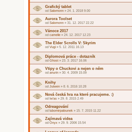
Grafický tablet
od
Salomonn
»
24. 1. 2018 9.00
Aurora Toolset
od
Salomonn
»
31. 12. 2017 22.22
Vánoce 2017
od
camelie
»
24. 12. 2017 12.23
The Elder Scrolls V: Skyrim
od
Vugi
»
5. 12. 2011 16.13
Diplomová práce - dotazník
od
Ghost
»
23. 3. 2017 16.06
Vtipy o Chuckovi a nejen o něm
od
anurin
»
30. 4. 2009 15.09
Knihy
od
Jutwen
»
8. 6. 2016 10.28
Nová česká hra na které pracujeme. :)
od
Iw'as
»
29. 8. 2015 2.49
Odreagování
od
lubomirpalounek
»
15. 7. 2015 11.22
Zajímavá videa
od
Onyx
»
29. 9. 2006 15.54