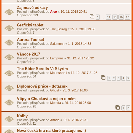
Odpovědi:
8
Zajímavé odkazy
Poslední příspěvek od
Arto
«
10. 11. 2018 20.51
Odpovědi:
329
1
14
15
16
17
…
Grafický tablet
Poslední příspěvek od
The_Balrog
«
25. 1. 2018 19.56
Odpovědi:
7
Aurora Toolset
Poslední příspěvek od
Salomonn
«
1. 1. 2018 14.33
Odpovědi:
10
Vánoce 2017
Poslední příspěvek od
Lampyris
«
31. 12. 2017 23.32
Odpovědi:
9
The Elder Scrolls V: Skyrim
Poslední příspěvek od
Mourisson1
«
14. 12. 2017 21.23
Odpovědi:
84
1
2
3
4
5
Diplomová práce - dotazník
Poslední příspěvek od
Ghost
«
23. 3. 2017 16.06
Vtipy o Chuckovi a nejen o něm
Poslední příspěvek od
Metoda
«
26. 11. 2016 23.00
Odpovědi:
28
1
2
Knihy
Poslední příspěvek od
Anade
«
19. 6. 2016 23.31
Odpovědi:
11
Nová česká hra na které pracujeme. :)