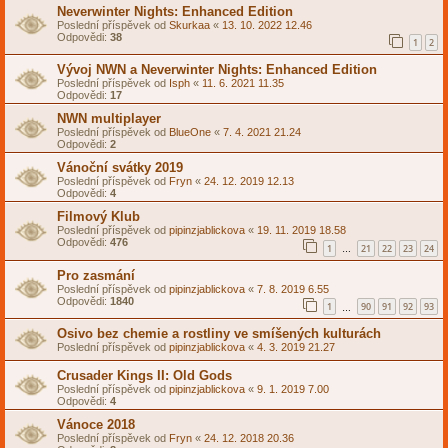
Neverwinter Nights: Enhanced Edition
Poslední příspěvek od
Skurkaa
«
13. 10. 2022 12.46
Odpovědi:
38
1
2
Vývoj NWN a Neverwinter Nights: Enhanced Edition
Poslední příspěvek od
Isph
«
11. 6. 2021 11.35
Odpovědi:
17
NWN multiplayer
Poslední příspěvek od
BlueOne
«
7. 4. 2021 21.24
Odpovědi:
2
Vánoční svátky 2019
Poslední příspěvek od
Fryn
«
24. 12. 2019 12.13
Odpovědi:
4
Filmový Klub
Poslední příspěvek od
pipinzjablickova
«
19. 11. 2019 18.58
Odpovědi:
476
1
21
22
23
24
…
Pro zasmání
Poslední příspěvek od
pipinzjablickova
«
7. 8. 2019 6.55
Odpovědi:
1840
1
90
91
92
93
…
Osivo bez chemie a rostliny ve smíšených kulturách
Poslední příspěvek od
pipinzjablickova
«
4. 3. 2019 21.27
Crusader Kings II: Old Gods
Poslední příspěvek od
pipinzjablickova
«
9. 1. 2019 7.00
Odpovědi:
4
Vánoce 2018
Poslední příspěvek od
Fryn
«
24. 12. 2018 20.36