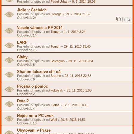
Poslední příspěvek od
Pavel Urban
«
9. 3. 2014 19.08
Jídlo v Čechách
Poslední příspěvek od
George
«
19. 2. 2014 21.52
Odpovědi:
24
1
2
Veselé vánoce a PF 2014
Poslední příspěvek od
Tomyn
«
1. 1. 2014 3.24
Odpovědi:
14
LARP
Poslední příspěvek od
Tomyn
«
29. 11. 2013 13.45
Odpovědi:
15
Citáty
Poslední příspěvek od
Selvagion
«
29. 11. 2013 5.04
Odpovědi:
6
Sháním latexové elfí uši
Poslední příspěvek od
Braenn
«
28. 11. 2013 22.33
Odpovědi:
8
Prosba o pomoc
Poslední příspěvek od
kokosak
«
25. 11. 2013 1.00
Odpovědi:
2
Dota 2
Poslední příspěvek od
Zlofas
«
12. 9. 2013 10.11
Odpovědi:
4
Nejde mi u PC zvuk
Poslední příspěvek od
Wolf
«
20. 6. 2013 14.51
Odpovědi:
10
Ubytovani v Praze