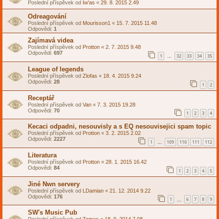
Poslední příspěvek od
Iw'as
«
29. 8. 2015 2.49
Odreagování
Poslední příspěvek od
Mourisson1
«
15. 7. 2015 11.48
Odpovědi:
1
Zajímavá videa
Poslední příspěvek od
Protton
«
2. 7. 2015 9.48
Odpovědi:
697
1
32
33
34
35
…
League of legends
Poslední příspěvek od
Zlofas
«
18. 4. 2015 9.24
Odpovědi:
28
1
2
Receptář
Poslední příspěvek od
Van
«
7. 3. 2015 19.28
Odpovědi:
70
1
2
3
4
Kecaci odpadni, nesouvisly a s EQ nesouvisejici spam topic
Poslední příspěvek od
Protton
«
3. 2. 2015 2.02
Odpovědi:
2227
1
109
110
111
112
…
Literatura
Poslední příspěvek od
Protton
«
28. 1. 2015 16.42
Odpovědi:
84
1
2
3
4
5
Jiné Nwn servery
Poslední příspěvek od
LDamian
«
21. 12. 2014 9.22
Odpovědi:
176
1
6
7
8
9
…
SW's Music Pub