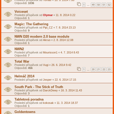
Poslední příspěvek od
Tomas
«
18. 9. 2014 7.08
Odpovědi:
1036
1
49
50
51
52
…
Voiceset
Poslední příspěvek od
Olymar
«
11. 8. 2014 0.22
Odpovědi:
1
Magic: The Gathering
Poslední příspěvek od
Pipi_CZ
«
7. 8. 2014 23.13
Odpovědi:
9
NWN D20 modern 2.0 base module
Poslední příspěvek od
Akruo
«
2. 8. 2014 12.08
Odpovědi:
1
NWN2
Poslední příspěvek od
Mourisson1
«
4. 7. 2014 8.43
Odpovědi:
7
Total War
Poslední příspěvek od
Vugi
«
26. 6. 2014 9.42
Odpovědi:
456
1
20
21
22
23
…
Helmáč 2014
Poslední příspěvek od
Jesper
«
22. 6. 2014 17.15
South Park - The Stick of Truth
Poslední příspěvek od
DarckDewy
«
16. 3. 2014 11.43
Odpovědi:
3
Tabletová poradna
Poslední příspěvek od
kokosak
«
11. 3. 2014 18.37
Odpovědi:
1
Goldentowns