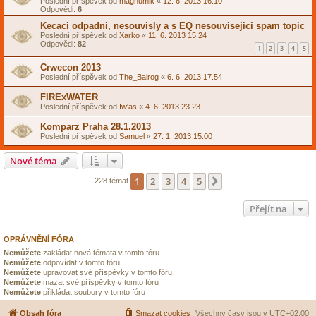
Poslední příspěvek od
magnumik
«
12. 6. 2013 16.10
Odpovědi:
6
Kecaci odpadni, nesouvisly a s EQ nesouvisejici spam topic
Poslední příspěvek od
Xarko
«
11. 6. 2013 15.24
Odpovědi:
82
1
2
3
4
5
Crwecon 2013
Poslední příspěvek od
The_Balrog
«
6. 6. 2013 17.54
FIRExWATER
Poslední příspěvek od
Iw'as
«
4. 6. 2013 23.23
Komparz Praha 28.1.2013
Poslední příspěvek od
Samuel
«
27. 1. 2013 15.00
Nové téma
1
2
3
4
5
Další
228 témat
Přejít na
OPRÁVNĚNÍ FÓRA
Nemůžete
zakládat nová témata v tomto fóru
Nemůžete
odpovídat v tomto fóru
Nemůžete
upravovat své příspěvky v tomto fóru
Nemůžete
mazat své příspěvky v tomto fóru
Nemůžete
přikládat soubory v tomto fóru
Obsah fóra
Smazat cookies
Všechny časy jsou v
UTC+02:00