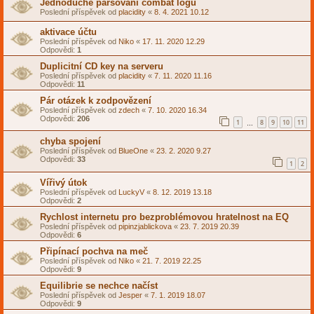
Jednoduché parsovaní combat logu
Poslední příspěvek od
placidity
«
8. 4. 2021 10.12
aktivace účtu
Poslední příspěvek od
Niko
«
17. 11. 2020 12.29
Odpovědi:
1
Duplicitní CD key na serveru
Poslední příspěvek od
placidity
«
7. 11. 2020 11.16
Odpovědi:
11
Pár otázek k zodpovězení
Poslední příspěvek od
zdech
«
7. 10. 2020 16.34
Odpovědi:
206
1
8
9
10
11
…
chyba spojení
Poslední příspěvek od
BlueOne
«
23. 2. 2020 9.27
Odpovědi:
33
1
2
Vířivý útok
Poslední příspěvek od
LuckyV
«
8. 12. 2019 13.18
Odpovědi:
2
Rychlost internetu pro bezproblémovou hratelnost na EQ
Poslední příspěvek od
pipinzjablickova
«
23. 7. 2019 20.39
Odpovědi:
6
Připínací pochva na meč
Poslední příspěvek od
Niko
«
21. 7. 2019 22.25
Odpovědi:
9
Equilibrie se nechce načíst
Poslední příspěvek od
Jesper
«
7. 1. 2019 18.07
Odpovědi:
9