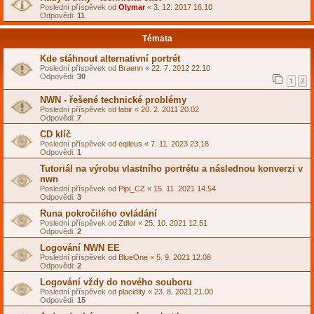
Poslední příspěvek od
Olymar
«
3. 12. 2017 16.10
Odpovědi:
11
Témata
Kde stáhnout alternativní portrét
Poslední příspěvek od
Braenn
«
22. 7. 2012 22.10
Odpovědi:
30
1
2
NWN - řešené technické problémy
Poslední příspěvek od
labir
«
20. 2. 2011 20.02
Odpovědi:
7
CD klíč
Poslední příspěvek od
eqileus
«
7. 11. 2023 23.18
Odpovědi:
1
Tutoriál na výrobu vlastního portrétu a následnou konverzi v
nwn
Poslední příspěvek od
Pipi_CZ
«
15. 11. 2021 14.54
Odpovědi:
3
Runa pokročilého ovládání
Poslední příspěvek od
Zdlor
«
25. 10. 2021 12.51
Odpovědi:
2
Logování NWN EE
Poslední příspěvek od
BlueOne
«
5. 9. 2021 12.08
Odpovědi:
2
Logování vždy do nového souboru
Poslední příspěvek od
placidity
«
23. 8. 2021 21.00
Odpovědi:
15