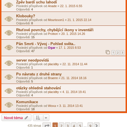
Zpěv bardí uchu lahodí
Poslední příspěvek od
Anade
«
22. 1. 2015 6.55
Odpovědi:
4
Klobouky?
Poslední příspěvek od
Mourisson1
«
21. 1. 2015 22.14
Odpovědi:
8
Rtuťové povrchy, chybějící ikony v inventáři
Poslední příspěvek od
Protton
«
20. 1. 2015 14.26
Odpovědi:
15
Pán Smrti - Vývoj - Pohled světa..
Poslední příspěvek od
Ogar
«
17. 1. 2015 8.53
Odpovědi:
47
1
2
3
server neodpovídá
Poslední příspěvek od
placidity
«
22. 11. 2014 11.44
Odpovědi:
1
Po návratu z druhé strany
Poslední příspěvek od
Braenn
«
21. 11. 2014 18.16
Odpovědi:
5
otázky ohledně stahování
Poslední příspěvek od
placidity
«
4. 11. 2014 19.41
Odpovědi:
4
Komunikace
Poslední příspěvek od
Woxa
«
3. 11. 2014 13.41
Odpovědi:
18
Nové téma
Stránka
1
z
9
1
2
3
4
5
9
Další
435 témat
…