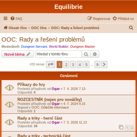
Equilibrie
FAQ
Registrovat
Přihlásit se
H
Obsah fóra
OOC fóra
OOC: Rady a řešení problémů
l
OOC: Rady a řešení problémů
e
Moderátoři:
Dungeon Servant
,
World Builder
,
Dungeon Master
d
Hledat
Pokročilé hledání
Nové téma
a
Stránka
1
z
9
1
2
3
4
5
9
Další
435 témat
t
…
Oznámení
Příkazy do hry
Poslední příspěvek od
Ogar
«
7. 4. 2026 7.13
Odpovědi:
4
ROZCESTNÍK (nejen pro nováčky)
Poslední příspěvek od
Ogar
«
4. 7. 2024 9.15
Napsal v
OOC: Důležité informace
Odpovědi:
1
Rady a triky - herní část
Poslední příspěvek od
Ogar
«
7. 5. 2026 11.13
Odpovědi:
34
1
2
Rady a triky - technická část