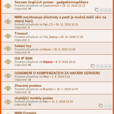
Seznam hrajících postav - gadget/miniaplikace
Poslední příspěvek od
OneIceOne2
«
19. 12. 2018 23.13
Odpovědi:
44
1
2
3
NWN nezobrazuje přechody a pasti (a možná další věci na
stejný bázi)
Poslední příspěvek od
Pipi_CZ
«
30. 11. 2018 10.11
Odpovědi:
4
Timeout
Poslední příspěvek od
The_Balrog
«
28. 10. 2018 17.55
Odpovědi:
1
Sekání hry
Poslední příspěvek od
Marek
«
30. 9. 2018 10.40
Odpovědi:
9
ISA IP BAN
Poslední příspěvek od
Olymar
«
8. 8. 2018 19.21
Odpovědi:
65
1
2
3
4
OZNÁMENÍ O KOMPENZACÍCH ZA HAVÁRII SERVERU
Poslední příspěvek od
Niko
«
1. 8. 2018 0.19
Odpovědi:
16
Ztracená postava
Poslední příspěvek od
Brambor
«
16. 7. 2018 13.47
Odpovědi:
11
chybějící modely postav
Poslední příspěvek od
Niko
«
11. 5. 2018 15.44
Odpovědi:
36
1
2
NWN Portable