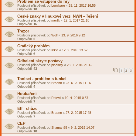
Problém se vstupem do hry
Poslední příspěvek od
Lomikare
«
29. 11. 2017 16.55
Odpovědi:
10
České znaky v linuxové verzi NWN – řešení
Poslední příspěvek od
merlik
«
12. 1. 2017 21.18
Odpovědi:
16
Trezor
Poslední příspěvek od
Wolf
«
13. 9. 2016 9.12
Odpovědi:
5
Grafický problém.
Poslední příspěvek od
Ikkie
«
12. 2. 2016 13.52
Odpovědi:
6
Odhaleni skryte postavy
Poslední příspěvek od
placidity
«
23. 1. 2016 21.42
Odpovědi:
43
1
2
3
Toolset - problém s funkcí
Poslední příspěvek od
Braenn
«
23. 6. 2015 11.16
Odpovědi:
4
Houbaření
Poslední příspěvek od
Rekwil
«
10. 4. 2015 0.57
Odpovědi:
7
Elf - chůze
Poslední příspěvek od
Braenn
«
27. 2. 2015 17.48
Odpovědi:
7
CEP
Poslední příspěvek od
Shaman88
«
9. 2. 2015 14.07
Odpovědi:
18