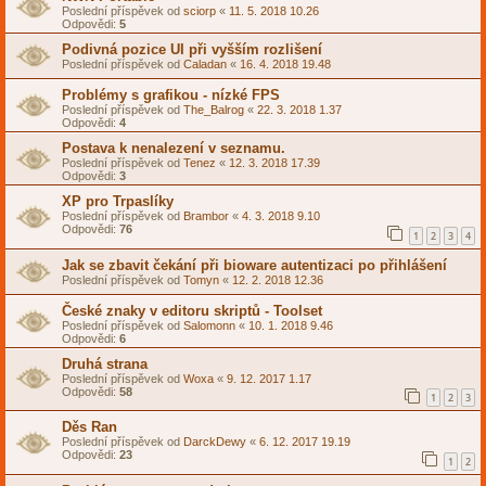
Poslední příspěvek od
sciorp
«
11. 5. 2018 10.26
Odpovědi:
5
Podivná pozice UI při vyšším rozlišení
Poslední příspěvek od
Caladan
«
16. 4. 2018 19.48
Problémy s grafikou - nízké FPS
Poslední příspěvek od
The_Balrog
«
22. 3. 2018 1.37
Odpovědi:
4
Postava k nenalezení v seznamu.
Poslední příspěvek od
Tenez
«
12. 3. 2018 17.39
Odpovědi:
3
XP pro Trpaslíky
Poslední příspěvek od
Brambor
«
4. 3. 2018 9.10
Odpovědi:
76
1
2
3
4
Jak se zbavit čekání při bioware autentizaci po přihlášení
Poslední příspěvek od
Tomyn
«
12. 2. 2018 12.36
České znaky v editoru skriptů - Toolset
Poslední příspěvek od
Salomonn
«
10. 1. 2018 9.46
Odpovědi:
6
Druhá strana
Poslední příspěvek od
Woxa
«
9. 12. 2017 1.17
Odpovědi:
58
1
2
3
Děs Ran
Poslední příspěvek od
DarckDewy
«
6. 12. 2017 19.19
Odpovědi:
23
1
2