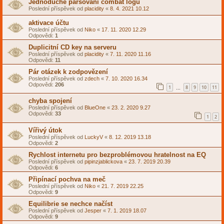
Jednoduché parsovaní combat logu
Poslední příspěvek od
placidity
«
8. 4. 2021 10.12
aktivace účtu
Poslední příspěvek od
Niko
«
17. 11. 2020 12.29
Odpovědi:
1
Duplicitní CD key na serveru
Poslední příspěvek od
placidity
«
7. 11. 2020 11.16
Odpovědi:
11
Pár otázek k zodpovězení
Poslední příspěvek od
zdech
«
7. 10. 2020 16.34
Odpovědi:
206
1
8
9
10
11
…
chyba spojení
Poslední příspěvek od
BlueOne
«
23. 2. 2020 9.27
Odpovědi:
33
1
2
Vířivý útok
Poslední příspěvek od
LuckyV
«
8. 12. 2019 13.18
Odpovědi:
2
Rychlost internetu pro bezproblémovou hratelnost na EQ
Poslední příspěvek od
pipinzjablickova
«
23. 7. 2019 20.39
Odpovědi:
6
Připínací pochva na meč
Poslední příspěvek od
Niko
«
21. 7. 2019 22.25
Odpovědi:
9
Equilibrie se nechce načíst
Poslední příspěvek od
Jesper
«
7. 1. 2019 18.07
Odpovědi:
9