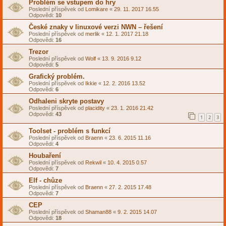
Problém se vstupem do hry
Poslední příspěvek od
Lomikare
«
29. 11. 2017 16.55
Odpovědi:
10
České znaky v linuxové verzi NWN – řešení
Poslední příspěvek od
merlik
«
12. 1. 2017 21.18
Odpovědi:
16
Trezor
Poslední příspěvek od
Wolf
«
13. 9. 2016 9.12
Odpovědi:
5
Grafický problém.
Poslední příspěvek od
Ikkie
«
12. 2. 2016 13.52
Odpovědi:
6
Odhaleni skryte postavy
Poslední příspěvek od
placidity
«
23. 1. 2016 21.42
Odpovědi:
43
1
2
3
Toolset - problém s funkcí
Poslední příspěvek od
Braenn
«
23. 6. 2015 11.16
Odpovědi:
4
Houbaření
Poslední příspěvek od
Rekwil
«
10. 4. 2015 0.57
Odpovědi:
7
Elf - chůze
Poslední příspěvek od
Braenn
«
27. 2. 2015 17.48
Odpovědi:
7
CEP
Poslední příspěvek od
Shaman88
«
9. 2. 2015 14.07
Odpovědi:
18