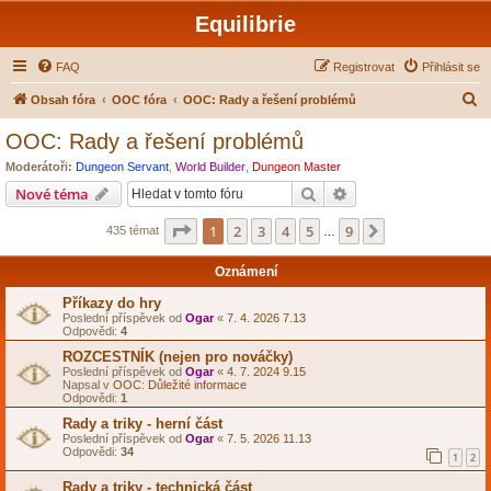
Equilibrie
FAQ
Registrovat
Přihlásit se
H
Obsah fóra
OOC fóra
OOC: Rady a řešení problémů
l
OOC: Rady a řešení problémů
e
Moderátoři:
Dungeon Servant
,
World Builder
,
Dungeon Master
d
Hledat
Pokročilé hledání
Nové téma
a
Stránka
1
z
9
1
2
3
4
5
9
Další
435 témat
t
…
Oznámení
Příkazy do hry
Poslední příspěvek od
Ogar
«
7. 4. 2026 7.13
Odpovědi:
4
ROZCESTNÍK (nejen pro nováčky)
Poslední příspěvek od
Ogar
«
4. 7. 2024 9.15
Napsal v
OOC: Důležité informace
Odpovědi:
1
Rady a triky - herní část
Poslední příspěvek od
Ogar
«
7. 5. 2026 11.13
Odpovědi:
34
1
2
Rady a triky - technická část