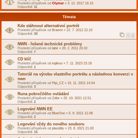
Poslední příspěvek od
Olymar
«
3. 12. 2017 16.10
Odpovědi:
11
Témata
Kde stáhnout alternativní portrét
Poslední příspěvek od
Braenn
«
22. 7. 2012 22.10
Odpovědi:
30
1
2
NWN - řešené technické problémy
Poslední příspěvek od
labir
«
20. 2. 2011 20.02
Odpovědi:
7
CD klíč
Poslední příspěvek od
eqileus
«
7. 11. 2023 23.18
Odpovědi:
1
Tutoriál na výrobu vlastního portrétu a následnou konverzi v
nwn
Poslední příspěvek od
Pipi_CZ
«
15. 11. 2021 14.54
Odpovědi:
3
Runa pokročilého ovládání
Poslední příspěvek od
Zdlor
«
25. 10. 2021 12.51
Odpovědi:
2
Logování NWN EE
Poslední příspěvek od
BlueOne
«
5. 9. 2021 12.08
Odpovědi:
2
Logování vždy do nového souboru
Poslední příspěvek od
placidity
«
23. 8. 2021 21.00
Odpovědi:
15