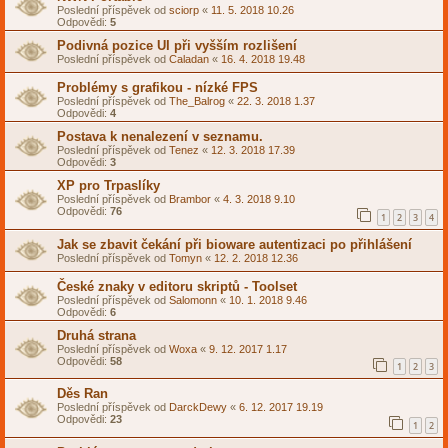
Poslední příspěvek od
sciorp
«
11. 5. 2018 10.26
Odpovědi:
5
Podivná pozice UI při vyšším rozlišení
Poslední příspěvek od
Caladan
«
16. 4. 2018 19.48
Problémy s grafikou - nízké FPS
Poslední příspěvek od
The_Balrog
«
22. 3. 2018 1.37
Odpovědi:
4
Postava k nenalezení v seznamu.
Poslední příspěvek od
Tenez
«
12. 3. 2018 17.39
Odpovědi:
3
XP pro Trpaslíky
Poslední příspěvek od
Brambor
«
4. 3. 2018 9.10
Odpovědi:
76
1
2
3
4
Jak se zbavit čekání při bioware autentizaci po přihlášení
Poslední příspěvek od
Tomyn
«
12. 2. 2018 12.36
České znaky v editoru skriptů - Toolset
Poslední příspěvek od
Salomonn
«
10. 1. 2018 9.46
Odpovědi:
6
Druhá strana
Poslední příspěvek od
Woxa
«
9. 12. 2017 1.17
Odpovědi:
58
1
2
3
Děs Ran
Poslední příspěvek od
DarckDewy
«
6. 12. 2017 19.19
Odpovědi:
23
1
2