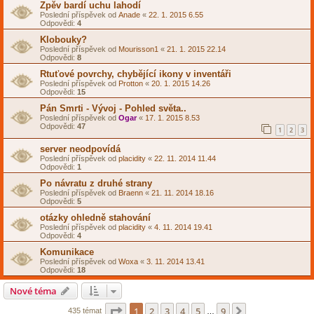
Zpěv bardí uchu lahodí
Poslední příspěvek od
Anade
«
22. 1. 2015 6.55
Odpovědi:
4
Klobouky?
Poslední příspěvek od
Mourisson1
«
21. 1. 2015 22.14
Odpovědi:
8
Rtuťové povrchy, chybějící ikony v inventáři
Poslední příspěvek od
Protton
«
20. 1. 2015 14.26
Odpovědi:
15
Pán Smrti - Vývoj - Pohled světa..
Poslední příspěvek od
Ogar
«
17. 1. 2015 8.53
Odpovědi:
47
1
2
3
server neodpovídá
Poslední příspěvek od
placidity
«
22. 11. 2014 11.44
Odpovědi:
1
Po návratu z druhé strany
Poslední příspěvek od
Braenn
«
21. 11. 2014 18.16
Odpovědi:
5
otázky ohledně stahování
Poslední příspěvek od
placidity
«
4. 11. 2014 19.41
Odpovědi:
4
Komunikace
Poslední příspěvek od
Woxa
«
3. 11. 2014 13.41
Odpovědi:
18
Nové téma
Stránka
1
z
9
1
2
3
4
5
9
Další
435 témat
…