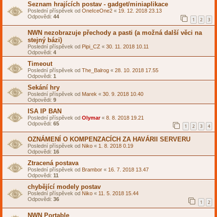
Seznam hrajících postav - gadget/miniaplikace
Poslední příspěvek od
OneIceOne2
«
19. 12. 2018 23.13
Odpovědi:
44
1
2
3
NWN nezobrazuje přechody a pasti (a možná další věci na
stejný bázi)
Poslední příspěvek od
Pipi_CZ
«
30. 11. 2018 10.11
Odpovědi:
4
Timeout
Poslední příspěvek od
The_Balrog
«
28. 10. 2018 17.55
Odpovědi:
1
Sekání hry
Poslední příspěvek od
Marek
«
30. 9. 2018 10.40
Odpovědi:
9
ISA IP BAN
Poslední příspěvek od
Olymar
«
8. 8. 2018 19.21
Odpovědi:
65
1
2
3
4
OZNÁMENÍ O KOMPENZACÍCH ZA HAVÁRII SERVERU
Poslední příspěvek od
Niko
«
1. 8. 2018 0.19
Odpovědi:
16
Ztracená postava
Poslední příspěvek od
Brambor
«
16. 7. 2018 13.47
Odpovědi:
11
chybějící modely postav
Poslední příspěvek od
Niko
«
11. 5. 2018 15.44
Odpovědi:
36
1
2
NWN Portable