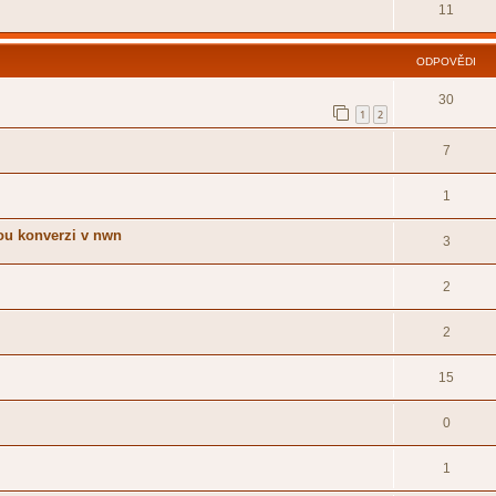
11
ODPOVĚDI
30
1
2
7
1
nou konverzi v nwn
3
2
2
15
0
1