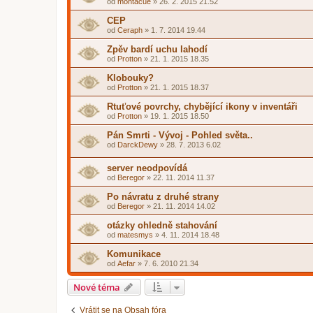
od
montacue
»
26. 2. 2015 21.52
CEP
od
Ceraph
»
1. 7. 2014 19.44
Zpěv bardí uchu lahodí
od
Protton
»
21. 1. 2015 18.35
Klobouky?
od
Protton
»
21. 1. 2015 18.37
Rtuťové povrchy, chybějící ikony v inventáři
od
Protton
»
19. 1. 2015 18.50
Pán Smrti - Vývoj - Pohled světa..
od
DarckDewy
»
28. 7. 2013 6.02
server neodpovídá
od
Beregor
»
22. 11. 2014 11.37
Po návratu z druhé strany
od
Beregor
»
21. 11. 2014 14.02
otázky ohledně stahování
od
matesmys
»
4. 11. 2014 18.48
Komunikace
od
Aefar
»
7. 6. 2010 21.34
Nové téma
Vrátit se na Obsah fóra