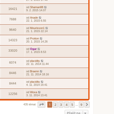
od
Shaman88
16421
9. 2. 2015 14.07
od
Anade
7688
22. 1. 2015 6.55
od
Mourisson1
9640
21. 1. 2015 22.14
od
Protton
14323
20. 1. 2015 14.26
od
Ogar
33020
17. 1. 2015 8.53
od
placidity
6074
22. 11. 2014 11.44
od
Braenn
8446
21. 11. 2014 18.16
od
placidity
8444
4. 11. 2014 19.41
od
Woxa
12256
3. 11. 2014 13.41
Stránka
1
z
9
1
2
3
4
5
9
Další
435 témat
…
Přejít na