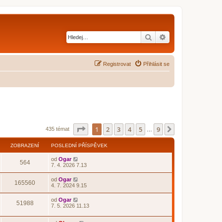
Hledat
Pokročilé hledání
Registrovat
Přihlásit se
Stránka
1
z
9
1
2
3
4
5
9
Další
435 témat
…
ZOBRAZENÍ
POSLEDNÍ PŘÍSPĚVEK
od
Ogar
564
7. 4. 2026 7.13
od
Ogar
165560
4. 7. 2024 9.15
od
Ogar
51988
7. 5. 2026 11.13