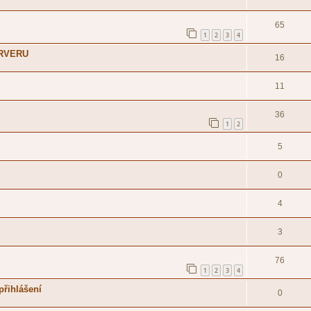
65
1
2
3
4
ERVERU
16
11
36
1
2
5
0
4
3
76
1
2
3
4
přihlášení
0