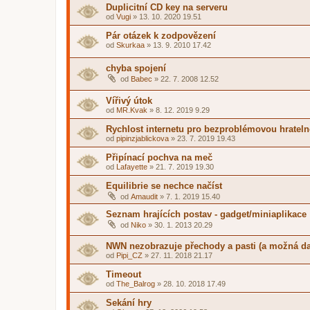
Duplicitní CD key na serveru
od
Vugi
»
13. 10. 2020 19.51
Pár otázek k zodpovězení
od
Skurkaa
»
13. 9. 2010 17.42
chyba spojení
od
Babec
»
22. 7. 2008 12.52
Vířivý útok
od
MR.Kvak
»
8. 12. 2019 9.29
Rychlost internetu pro bezproblémovou hratel
od
pipinzjablickova
»
23. 7. 2019 19.43
Připínací pochva na meč
od
Lafayette
»
21. 7. 2019 19.30
Equilibrie se nechce načíst
od
Amaudit
»
7. 1. 2019 15.40
Seznam hrajících postav - gadget/miniaplikace
od
Niko
»
30. 1. 2013 20.29
NWN nezobrazuje přechody a pasti (a možná dalš
od
Pipi_CZ
»
27. 11. 2018 21.17
Timeout
od
The_Balrog
»
28. 10. 2018 17.49
Sekání hry