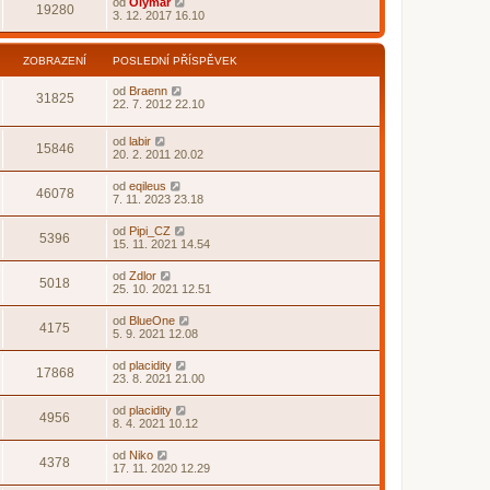
od
Olymar
19280
3. 12. 2017 16.10
ZOBRAZENÍ
POSLEDNÍ PŘÍSPĚVEK
od
Braenn
31825
22. 7. 2012 22.10
od
labir
15846
20. 2. 2011 20.02
od
eqileus
46078
7. 11. 2023 23.18
od
Pipi_CZ
5396
15. 11. 2021 14.54
od
Zdlor
5018
25. 10. 2021 12.51
od
BlueOne
4175
5. 9. 2021 12.08
od
placidity
17868
23. 8. 2021 21.00
od
placidity
4956
8. 4. 2021 10.12
od
Niko
4378
17. 11. 2020 12.29