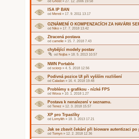
od
Ghost
»
27. 12. 2006 19.58
ISA IP BAN
od
Mereii
»
17. 9. 2011 13.17
OZNÁMENÍ O KOMPENZACÍCH ZA HAVÁRII S
od
Niko
»
17. 7. 2018 13.42
Ztracená postava
od
camelie
»
15. 7. 2018 7.43
chybějící modely postav
od
Nojba
»
18. 5. 2013 10.57
NWN Portable
od
sciorp
»
4. 5. 2018 12.56
Podivná pozice UI při vyšším rozlišení
od
Caladan
»
16. 4. 2018 19.48
Problémy s grafikou - nízké FPS
od
Woxa
»
10. 1. 2018 1.27
Postava k nenalezení v seznamu.
od
Tenez
»
12. 3. 2018 15.57
XP pro Trpaslíky
od
Lomylith
»
18. 3. 2013 17.21
Jak se zbavit čekání při bioware autentizaci po 
od
Tomyn
»
12. 2. 2018 12.36