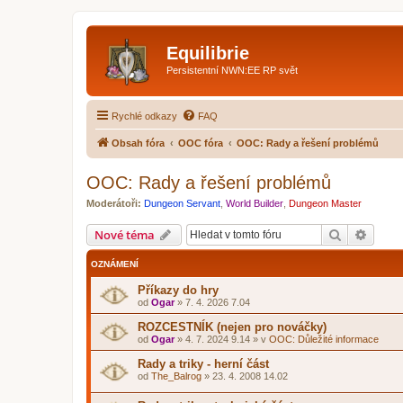
Equilibrie
Persistentní NWN:EE RP svět
Rychlé odkazy
FAQ
Obsah fóra
OOC fóra
OOC: Rady a řešení problémů
OOC: Rady a řešení problémů
Moderátoři:
Dungeon Servant
,
World Builder
,
Dungeon Master
Hledat
Pokroč
Nové téma
OZNÁMENÍ
Příkazy do hry
od
Ogar
»
7. 4. 2026 7.04
ROZCESTNÍK (nejen pro nováčky)
od
Ogar
»
4. 7. 2024 9.14
» v
OOC: Důležité informace
Rady a triky - herní část
od
The_Balrog
»
23. 4. 2008 14.02