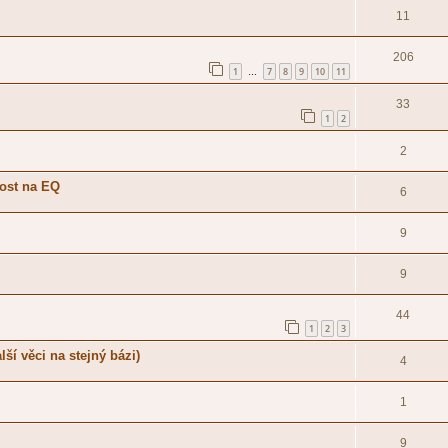
11
206
1
7
8
9
10
11
…
33
1
2
2
nost na EQ
6
9
9
44
1
2
3
í věci na stejný bázi)
4
1
9