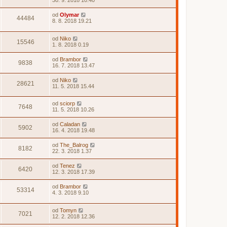
30. 9. 2018 10.40
od
Olymar
44484
8. 8. 2018 19.21
od
Niko
15546
1. 8. 2018 0.19
od
Brambor
9838
16. 7. 2018 13.47
od
Niko
28621
11. 5. 2018 15.44
od
sciorp
7648
11. 5. 2018 10.26
od
Caladan
5902
16. 4. 2018 19.48
od
The_Balrog
8182
22. 3. 2018 1.37
od
Tenez
6420
12. 3. 2018 17.39
od
Brambor
53314
4. 3. 2018 9.10
od
Tomyn
7021
12. 2. 2018 12.36