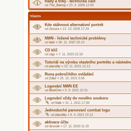
Rady a triky - technická část
od
The_Balrog
»
23. 4. 2008 13.59
TÉMATA
Kde stáhnout alternativní portrét
od
Jezura
»
13. 10. 2006 17.24
NWN - řešené technické problémy
od
labir
»
30. 11. 2007 20.13
CD klíč
od
zigy
»
7. 11. 2023 22.18
Tutoriál na výrobu vlastního portrétu a násled
od
placidity
»
15. 11. 2021 12.13
Runa pokročilého ovládání
od
Zdlor
»
25. 10. 2021 0.56
Logování NWN EE
od
BlueOne
»
5. 9. 2021 10.31
Logování vždy do nového souboru
od
Nalk
»
31. 1. 2011 17.00
Jednoduché parsovaní combat logu
od
placidity
»
8. 4. 2021 10.12
aktivace účtu
od
dzuvak
»
17. 11. 2020 11.15