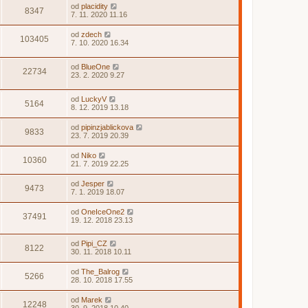
od
placidity
8347
7. 11. 2020 11.16
od
zdech
103405
7. 10. 2020 16.34
od
BlueOne
22734
23. 2. 2020 9.27
od
LuckyV
5164
8. 12. 2019 13.18
od
pipinzjablickova
9833
23. 7. 2019 20.39
od
Niko
10360
21. 7. 2019 22.25
od
Jesper
9473
7. 1. 2019 18.07
od
OneIceOne2
37491
19. 12. 2018 23.13
od
Pipi_CZ
8122
30. 11. 2018 10.11
od
The_Balrog
5266
28. 10. 2018 17.55
od
Marek
12248