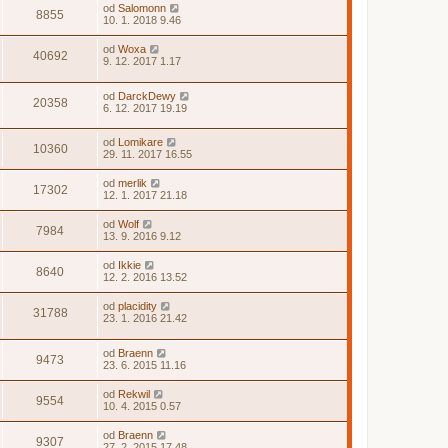
od
Salomonn
8855
10. 1. 2018 9.46
od
Woxa
40692
9. 12. 2017 1.17
od
DarckDewy
20358
6. 12. 2017 19.19
od
Lomikare
10360
29. 11. 2017 16.55
od
merlik
17302
12. 1. 2017 21.18
od
Wolf
7984
13. 9. 2016 9.12
od
Ikkie
8640
12. 2. 2016 13.52
od
placidity
31788
23. 1. 2016 21.42
od
Braenn
9473
23. 6. 2015 11.16
od
Rekwil
9554
10. 4. 2015 0.57
od
Braenn
9307
27. 2. 2015 17.48