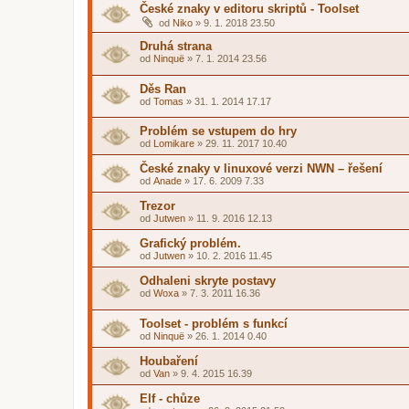
České znaky v editoru skriptů - Toolset
od
Niko
»
9. 1. 2018 23.50
Druhá strana
od
Ninquë
»
7. 1. 2014 23.56
Děs Ran
od
Tomas
»
31. 1. 2014 17.17
Problém se vstupem do hry
od
Lomikare
»
29. 11. 2017 10.40
České znaky v linuxové verzi NWN – řešení
od
Anade
»
17. 6. 2009 7.33
Trezor
od
Jutwen
»
11. 9. 2016 12.13
Grafický problém.
od
Jutwen
»
10. 2. 2016 11.45
Odhaleni skryte postavy
od
Woxa
»
7. 3. 2011 16.36
Toolset - problém s funkcí
od
Ninquë
»
26. 1. 2014 0.40
Houbaření
od
Van
»
9. 4. 2015 16.39
Elf - chůze