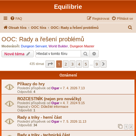
Equilibrie
FAQ
Registrovat
Přihlásit se
H
Obsah fóra
OOC fóra
OOC: Rady a řešení problémů
l
OOC: Rady a řešení problémů
e
Moderátoři:
Dungeon Servant
,
World Builder
,
Dungeon Master
d
Hledat
Pokročilé hledání
Nové téma
a
Stránka
1
z
9
1
2
3
4
5
9
Další
435 témat
t
…
Oznámení
Příkazy do hry
Poslední příspěvek od
Ogar
«
7. 4. 2026 7.13
Odpovědi:
4
ROZCESTNÍK (nejen pro nováčky)
Poslední příspěvek od
Ogar
«
4. 7. 2024 9.15
Napsal v
OOC: Důležité informace
Odpovědi:
1
Rady a triky - herní část
Poslední příspěvek od
Ogar
«
7. 5. 2026 11.13
Odpovědi:
34
1
2
Rady a triky - technická část