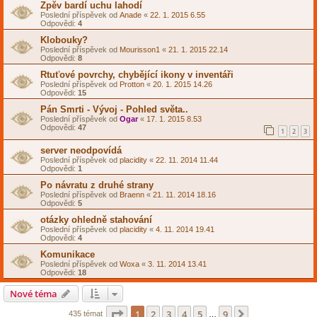
Zpěv bardí uchu lahodí
Poslední příspěvek od
Anade
«
22. 1. 2015 6.55
Odpovědi:
4
Klobouky?
Poslední příspěvek od
Mourisson1
«
21. 1. 2015 22.14
Odpovědi:
8
Rtuťové povrchy, chybějící ikony v inventáři
Poslední příspěvek od
Protton
«
20. 1. 2015 14.26
Odpovědi:
15
Pán Smrti - Vývoj - Pohled světa..
Poslední příspěvek od
Ogar
«
17. 1. 2015 8.53
Odpovědi:
47
1
2
3
server neodpovídá
Poslední příspěvek od
placidity
«
22. 11. 2014 11.44
Odpovědi:
1
Po návratu z druhé strany
Poslední příspěvek od
Braenn
«
21. 11. 2014 18.16
Odpovědi:
5
otázky ohledně stahování
Poslední příspěvek od
placidity
«
4. 11. 2014 19.41
Odpovědi:
4
Komunikace
Poslední příspěvek od
Woxa
«
3. 11. 2014 13.41
Odpovědi:
18
Nové téma
Stránka
1
z
9
1
2
3
4
5
9
Další
435 témat
…