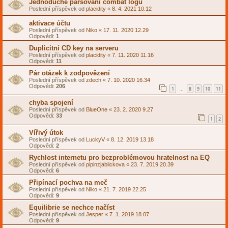
Jednoduché parsovaní combat logu
Poslední příspěvek od
placidity
«
8. 4. 2021 10.12
aktivace účtu
Poslední příspěvek od
Niko
«
17. 11. 2020 12.29
Odpovědi:
1
Duplicitní CD key na serveru
Poslední příspěvek od
placidity
«
7. 11. 2020 11.16
Odpovědi:
11
Pár otázek k zodpovězení
Poslední příspěvek od
zdech
«
7. 10. 2020 16.34
Odpovědi:
206
1
8
9
10
11
…
chyba spojení
Poslední příspěvek od
BlueOne
«
23. 2. 2020 9.27
Odpovědi:
33
1
2
Vířivý útok
Poslední příspěvek od
LuckyV
«
8. 12. 2019 13.18
Odpovědi:
2
Rychlost internetu pro bezproblémovou hratelnost na EQ
Poslední příspěvek od
pipinzjablickova
«
23. 7. 2019 20.39
Odpovědi:
6
Připínací pochva na meč
Poslední příspěvek od
Niko
«
21. 7. 2019 22.25
Odpovědi:
9
Equilibrie se nechce načíst
Poslední příspěvek od
Jesper
«
7. 1. 2019 18.07
Odpovědi:
9