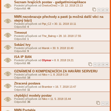
Seznam hrajících postav - gadget/miniaplikace
Poslední příspěvek od
OneIceOne2
«
19. 12. 2018 23.13
Odpovědi:
44
1
2
3
NWN nezobrazuje přechody a pasti (a možná další věci na
stejný bázi)
Poslední příspěvek od
Pipi_CZ
«
30. 11. 2018 10.11
Odpovědi:
4
Timeout
Poslední příspěvek od
The_Balrog
«
28. 10. 2018 17.55
Odpovědi:
1
Sekání hry
Poslední příspěvek od
Marek
«
30. 9. 2018 10.40
Odpovědi:
9
ISA IP BAN
Poslední příspěvek od
Olymar
«
8. 8. 2018 19.21
Odpovědi:
65
1
2
3
4
OZNÁMENÍ O KOMPENZACÍCH ZA HAVÁRII SERVERU
Poslední příspěvek od
Niko
«
1. 8. 2018 0.19
Odpovědi:
16
Ztracená postava
Poslední příspěvek od
Brambor
«
16. 7. 2018 13.47
Odpovědi:
11
chybějící modely postav
Poslední příspěvek od
Niko
«
11. 5. 2018 15.44
Odpovědi:
36
1
2
NWN Portable