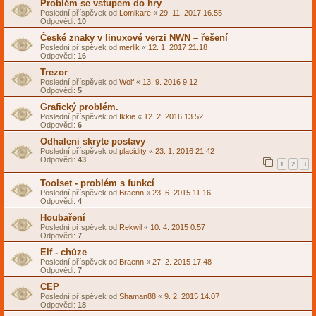
Problém se vstupem do hry
Poslední příspěvek od
Lomikare
«
29. 11. 2017 16.55
Odpovědi:
10
České znaky v linuxové verzi NWN – řešení
Poslední příspěvek od
merlik
«
12. 1. 2017 21.18
Odpovědi:
16
Trezor
Poslední příspěvek od
Wolf
«
13. 9. 2016 9.12
Odpovědi:
5
Grafický problém.
Poslední příspěvek od
Ikkie
«
12. 2. 2016 13.52
Odpovědi:
6
Odhaleni skryte postavy
Poslední příspěvek od
placidity
«
23. 1. 2016 21.42
Odpovědi:
43
1
2
3
Toolset - problém s funkcí
Poslední příspěvek od
Braenn
«
23. 6. 2015 11.16
Odpovědi:
4
Houbaření
Poslední příspěvek od
Rekwil
«
10. 4. 2015 0.57
Odpovědi:
7
Elf - chůze
Poslední příspěvek od
Braenn
«
27. 2. 2015 17.48
Odpovědi:
7
CEP
Poslední příspěvek od
Shaman88
«
9. 2. 2015 14.07
Odpovědi:
18