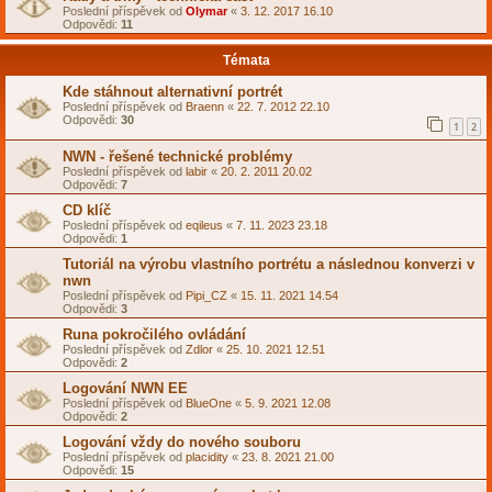
Poslední příspěvek od
Olymar
«
3. 12. 2017 16.10
Odpovědi:
11
Témata
Kde stáhnout alternativní portrét
Poslední příspěvek od
Braenn
«
22. 7. 2012 22.10
Odpovědi:
30
1
2
NWN - řešené technické problémy
Poslední příspěvek od
labir
«
20. 2. 2011 20.02
Odpovědi:
7
CD klíč
Poslední příspěvek od
eqileus
«
7. 11. 2023 23.18
Odpovědi:
1
Tutoriál na výrobu vlastního portrétu a následnou konverzi v
nwn
Poslední příspěvek od
Pipi_CZ
«
15. 11. 2021 14.54
Odpovědi:
3
Runa pokročilého ovládání
Poslední příspěvek od
Zdlor
«
25. 10. 2021 12.51
Odpovědi:
2
Logování NWN EE
Poslední příspěvek od
BlueOne
«
5. 9. 2021 12.08
Odpovědi:
2
Logování vždy do nového souboru
Poslední příspěvek od
placidity
«
23. 8. 2021 21.00
Odpovědi:
15