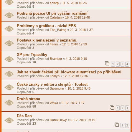
Poslední příspěvek od
sciorp
«
11. 5. 2018 10.26
Odpovědi:
5
Podivná pozice UI při vyšším rozlišení
Poslední příspěvek od
Caladan
«
16. 4. 2018 19.48
Problémy s grafikou - nízké FPS
Poslední příspěvek od
The_Balrog
«
22. 3. 2018 1.37
Odpovědi:
4
Postava k nenalezení v seznamu.
Poslední příspěvek od
Tenez
«
12. 3. 2018 17.39
Odpovědi:
3
XP pro Trpaslíky
Poslední příspěvek od
Brambor
«
4. 3. 2018 9.10
Odpovědi:
76
1
2
3
4
Jak se zbavit čekání při bioware autentizaci po přihlášení
Poslední příspěvek od
Tomyn
«
12. 2. 2018 12.36
České znaky v editoru skriptů - Toolset
Poslední příspěvek od
Salomonn
«
10. 1. 2018 9.46
Odpovědi:
6
Druhá strana
Poslední příspěvek od
Woxa
«
9. 12. 2017 1.17
Odpovědi:
58
1
2
3
Děs Ran
Poslední příspěvek od
DarckDewy
«
6. 12. 2017 19.19
Odpovědi:
23
1
2