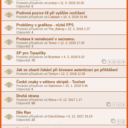
Poslední příspěvek od
sciorp
«
11. 5. 2018 10.26
Odpovědi:
5
Podivná pozice UI při vyšším rozlišení
Poslední příspěvek od
Caladan
«
16. 4. 2018 19.48
Problémy s grafikou - nízké FPS
Poslední příspěvek od
The_Balrog
«
22. 3. 2018 1.37
Odpovědi:
4
Postava k nenalezení v seznamu.
Poslední příspěvek od
Tenez
«
12. 3. 2018 17.39
Odpovědi:
3
XP pro Trpaslíky
Poslední příspěvek od
Brambor
«
4. 3. 2018 9.10
Odpovědi:
76
1
2
3
4
Jak se zbavit čekání při bioware autentizaci po přihlášení
Poslední příspěvek od
Tomyn
«
12. 2. 2018 12.36
České znaky v editoru skriptů - Toolset
Poslední příspěvek od
Salomonn
«
10. 1. 2018 9.46
Odpovědi:
6
Druhá strana
Poslední příspěvek od
Woxa
«
9. 12. 2017 1.17
Odpovědi:
58
1
2
3
Děs Ran
Poslední příspěvek od
DarckDewy
«
6. 12. 2017 19.19
Odpovědi:
23
1
2