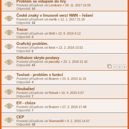
Problém se vstupem do hry
Poslední příspěvek od
Lomikare
«
29. 11. 2017 16.55
Odpovědi:
10
České znaky v linuxové verzi NWN – řešení
Poslední příspěvek od
merlik
«
12. 1. 2017 21.18
Odpovědi:
16
Trezor
Poslední příspěvek od
Wolf
«
13. 9. 2016 9.12
Odpovědi:
5
Grafický problém.
Poslední příspěvek od
Ikkie
«
12. 2. 2016 13.52
Odpovědi:
6
Odhaleni skryte postavy
Poslední příspěvek od
placidity
«
23. 1. 2016 21.42
Odpovědi:
43
1
2
3
Toolset - problém s funkcí
Poslední příspěvek od
Braenn
«
23. 6. 2015 11.16
Odpovědi:
4
Houbaření
Poslední příspěvek od
Rekwil
«
10. 4. 2015 0.57
Odpovědi:
7
Elf - chůze
Poslední příspěvek od
Braenn
«
27. 2. 2015 17.48
Odpovědi:
7
CEP
Poslední příspěvek od
Shaman88
«
9. 2. 2015 14.07
Odpovědi:
18