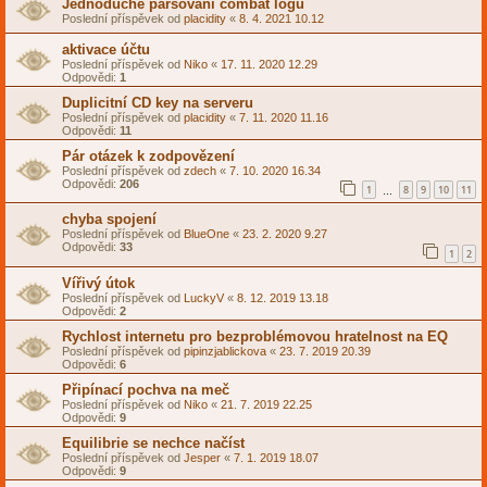
Jednoduché parsovaní combat logu
Poslední příspěvek od
placidity
«
8. 4. 2021 10.12
aktivace účtu
Poslední příspěvek od
Niko
«
17. 11. 2020 12.29
Odpovědi:
1
Duplicitní CD key na serveru
Poslední příspěvek od
placidity
«
7. 11. 2020 11.16
Odpovědi:
11
Pár otázek k zodpovězení
Poslední příspěvek od
zdech
«
7. 10. 2020 16.34
Odpovědi:
206
1
8
9
10
11
…
chyba spojení
Poslední příspěvek od
BlueOne
«
23. 2. 2020 9.27
Odpovědi:
33
1
2
Vířivý útok
Poslední příspěvek od
LuckyV
«
8. 12. 2019 13.18
Odpovědi:
2
Rychlost internetu pro bezproblémovou hratelnost na EQ
Poslední příspěvek od
pipinzjablickova
«
23. 7. 2019 20.39
Odpovědi:
6
Připínací pochva na meč
Poslední příspěvek od
Niko
«
21. 7. 2019 22.25
Odpovědi:
9
Equilibrie se nechce načíst
Poslední příspěvek od
Jesper
«
7. 1. 2019 18.07
Odpovědi:
9