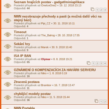
Seznam hrajících postav - gadget/miniaplikace
Poslední příspěvek od
OneIceOne2
«
19. 12. 2018 23.13
Odpovědi:
44
1
2
3
NWN nezobrazuje přechody a pasti (a možná další věci na
stejný bázi)
Poslední příspěvek od
Pipi_CZ
«
30. 11. 2018 10.11
Odpovědi:
4
Timeout
Poslední příspěvek od
The_Balrog
«
28. 10. 2018 17.55
Odpovědi:
1
Sekání hry
Poslední příspěvek od
Marek
«
30. 9. 2018 10.40
Odpovědi:
9
ISA IP BAN
Poslední příspěvek od
Olymar
«
8. 8. 2018 19.21
Odpovědi:
65
1
2
3
4
OZNÁMENÍ O KOMPENZACÍCH ZA HAVÁRII SERVERU
Poslední příspěvek od
Niko
«
1. 8. 2018 0.19
Odpovědi:
16
Ztracená postava
Poslední příspěvek od
Brambor
«
16. 7. 2018 13.47
Odpovědi:
11
chybějící modely postav
Poslední příspěvek od
Niko
«
11. 5. 2018 15.44
Odpovědi:
36
1
2
NWN Portable