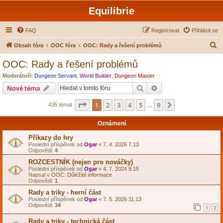
Equilibrie
FAQ
Registrovat
Přihlásit se
H
Obsah fóra
OOC fóra
OOC: Rady a řešení problémů
l
OOC: Rady a řešení problémů
e
Moderátoři:
Dungeon Servant
,
World Builder
,
Dungeon Master
d
Hledat
Pokročilé hledání
Nové téma
a
Stránka
1
z
9
1
2
3
4
5
9
Další
435 témat
t
…
Oznámení
Příkazy do hry
Poslední příspěvek od
Ogar
«
7. 4. 2026 7.13
Odpovědi:
4
ROZCESTNÍK (nejen pro nováčky)
Poslední příspěvek od
Ogar
«
4. 7. 2024 9.15
Napsal v
OOC: Důležité informace
Odpovědi:
1
Rady a triky - herní část
Poslední příspěvek od
Ogar
«
7. 5. 2026 11.13
Odpovědi:
34
1
2
Rady a triky - technická část