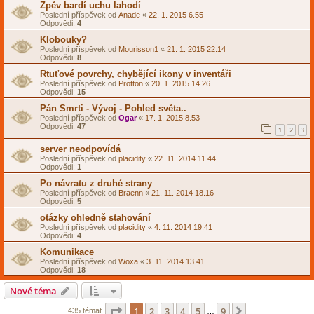
Zpěv bardí uchu lahodí
Poslední příspěvek od
Anade
«
22. 1. 2015 6.55
Odpovědi:
4
Klobouky?
Poslední příspěvek od
Mourisson1
«
21. 1. 2015 22.14
Odpovědi:
8
Rtuťové povrchy, chybějící ikony v inventáři
Poslední příspěvek od
Protton
«
20. 1. 2015 14.26
Odpovědi:
15
Pán Smrti - Vývoj - Pohled světa..
Poslední příspěvek od
Ogar
«
17. 1. 2015 8.53
Odpovědi:
47
1
2
3
server neodpovídá
Poslední příspěvek od
placidity
«
22. 11. 2014 11.44
Odpovědi:
1
Po návratu z druhé strany
Poslední příspěvek od
Braenn
«
21. 11. 2014 18.16
Odpovědi:
5
otázky ohledně stahování
Poslední příspěvek od
placidity
«
4. 11. 2014 19.41
Odpovědi:
4
Komunikace
Poslední příspěvek od
Woxa
«
3. 11. 2014 13.41
Odpovědi:
18
Nové téma
Stránka
1
z
9
1
2
3
4
5
9
Další
435 témat
…