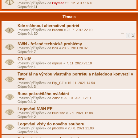
Poslední příspěvek od
Olymar
«
3. 12. 2017 16.10
Odpovědi:
11
Témata
Kde stáhnout alternativní portrét
Poslední příspěvek od
Braenn
«
22. 7. 2012 22.10
Odpovědi:
30
1
2
NWN - řešené technické problémy
Poslední příspěvek od
labir
«
20. 2. 2011 20.02
Odpovědi:
7
CD klíč
Poslední příspěvek od
eqileus
«
7. 11. 2023 23.18
Odpovědi:
1
Tutoriál na výrobu vlastního portrétu a následnou konverzi v
nwn
Poslední příspěvek od
Pipi_CZ
«
15. 11. 2021 14.54
Odpovědi:
3
Runa pokročilého ovládání
Poslední příspěvek od
Zdlor
«
25. 10. 2021 12.51
Odpovědi:
2
Logování NWN EE
Poslední příspěvek od
BlueOne
«
5. 9. 2021 12.08
Odpovědi:
2
Logování vždy do nového souboru
Poslední příspěvek od
placidity
«
23. 8. 2021 21.00
Odpovědi:
15