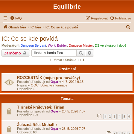
Equilibrie
FAQ
Registrovat
Přihlásit se
H
Obsah fóra
IC fóra
IC: Co se kde povídá
l
IC: Co se kde povídá
e
Moderátoři:
Dungeon Servant
,
World Builder
,
Dungeon Master
,
DS ve zkušební době
d
Hledat
Pokročilé hledání
Zamčeno
a
11 témat • Stránka
1
z
1
t
Oznámení
ROZCESTNÍK (nejen pro nováčky)
Poslední příspěvek od
Ogar
«
4. 7. 2024 9.15
Napsal v
OOC: Důležité informace
Odpovědi:
1
Témata
Tirínské království: Tirian
Poslední příspěvek od
Ogar
«
28. 5. 2026 7.07
Odpovědi:
107
1
2
3
4
5
6
Železná říše: Mithallir
Poslední příspěvek od
Ogar
«
28. 5. 2026 7.07
Odpovědi:
63