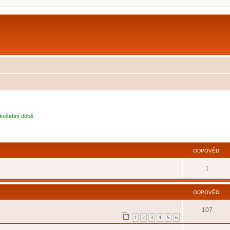
kušební době
lé hledání
ODPOVĚDI
1
ODPOVĚDI
107
1
2
3
4
5
6