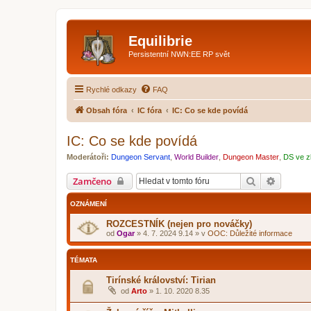
Equilibrie
Persistentní NWN:EE RP svět
Rychlé odkazy
FAQ
Obsah fóra
IC fóra
IC: Co se kde povídá
IC: Co se kde povídá
Moderátoři:
Dungeon Servant
,
World Builder
,
Dungeon Master
,
DS ve z
Hledat
Pokroči
Zamčeno
OZNÁMENÍ
ROZCESTNÍK (nejen pro nováčky)
od
Ogar
»
4. 7. 2024 9.14
» v
OOC: Důležité informace
TÉMATA
Tirínské království: Tirian
od
Arto
»
1. 10. 2020 8.35