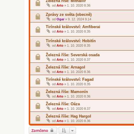
Železná říše: Mithallir
od
Arto
»
1. 10. 2020 8.36
Zprávy ze světa (obecně)
od
Ogar
»
9. 12. 2024 9.14
Tirínské království: Amfiberai
od
Arto
»
1. 10. 2020 8.35
Tirínské království: Hobitín
od
Arto
»
1. 10. 2020 8.35
Železná říše: Severská osada
od
Arto
»
1. 10. 2020 8.37
Železná říše: Arnagol
od
Arto
»
1. 10. 2020 8.36
Tirínské království: Fagad
od
Arto
»
1. 10. 2020 8.35
Železná říše: Mamonín
od
Arto
»
1. 10. 2020 8.36
Železná říše: Oáza
od
Arto
»
1. 10. 2020 8.37
Železná říše: Hag Hargol
od
Arto
»
1. 10. 2020 8.36
Zamčeno