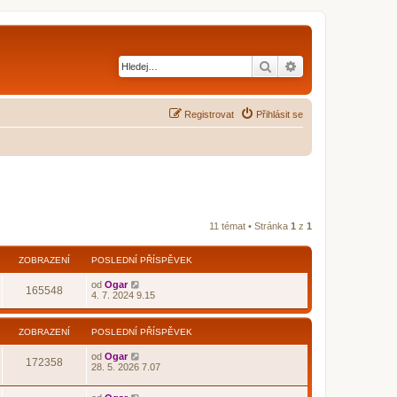
Hledat
Pokročilé hledání
Registrovat
Přihlásit se
11 témat • Stránka
1
z
1
ZOBRAZENÍ
POSLEDNÍ PŘÍSPĚVEK
od
Ogar
165548
4. 7. 2024 9.15
ZOBRAZENÍ
POSLEDNÍ PŘÍSPĚVEK
od
Ogar
172358
28. 5. 2026 7.07