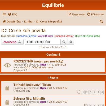
Equilibrie
FAQ
Registrovat
Přihlásit se
H
Obsah fóra
IC fóra
IC: Co se kde povídá
l
IC: Co se kde povídá
e
Moderátoři:
Dungeon Servant
,
World Builder
,
Dungeon Master
,
DS ve zkušební době
d
Hledat
Pokročilé hledání
Zamčeno
a
11 témat • Stránka
1
z
1
t
Oznámení
ROZCESTNÍK (nejen pro nováčky)
Poslední příspěvek od
Ogar
«
4. 7. 2024 9.15
Napsal v
OOC: Důležité informace
Odpovědi:
1
Témata
Tirínské království: Tirian
Poslední příspěvek od
Ogar
«
28. 5. 2026 7.07
Odpovědi:
107
1
2
3
4
5
6
Železná říše: Mithallir
Poslední příspěvek od
Ogar
«
28. 5. 2026 7.07
Odpovědi:
63