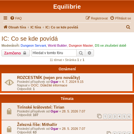
Equilibrie
FAQ
Registrovat
Přihlásit se
H
Obsah fóra
IC fóra
IC: Co se kde povídá
l
IC: Co se kde povídá
e
Moderátoři:
Dungeon Servant
,
World Builder
,
Dungeon Master
,
DS ve zkušební době
d
Hledat
Pokročilé hledání
Zamčeno
a
11 témat • Stránka
1
z
1
t
Oznámení
ROZCESTNÍK (nejen pro nováčky)
Poslední příspěvek od
Ogar
«
4. 7. 2024 9.15
Napsal v
OOC: Důležité informace
Odpovědi:
1
Témata
Tirínské království: Tirian
Poslední příspěvek od
Ogar
«
28. 5. 2026 7.07
Odpovědi:
107
1
2
3
4
5
6
Železná říše: Mithallir
Poslední příspěvek od
Ogar
«
28. 5. 2026 7.07
Odpovědi:
63