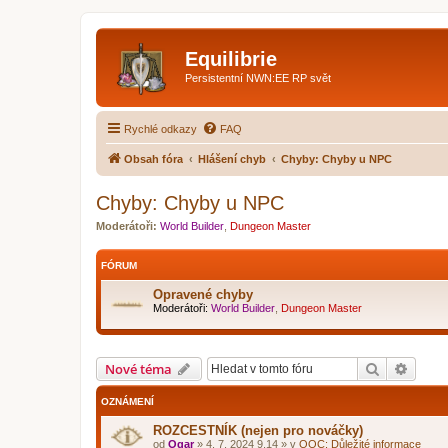
Equilibrie
Persistentní NWN:EE RP svět
Rychlé odkazy
FAQ
Obsah fóra
Hlášení chyb
Chyby: Chyby u NPC
Chyby: Chyby u NPC
Moderátoři:
World Builder
,
Dungeon Master
FÓRUM
Opravené chyby
Moderátoři:
World Builder
,
Dungeon Master
Hledat
Pokroč
Nové téma
OZNÁMENÍ
ROZCESTNÍK (nejen pro nováčky)
od
Ogar
»
4. 7. 2024 9.14
» v
OOC: Důležité informace