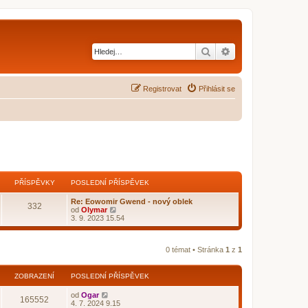
Hledat
Pokročilé hledání
Registrovat
Přihlásit se
PŘÍSPĚVKY
POSLEDNÍ PŘÍSPĚVEK
Re: Eowomir Gwend - nový oblek
332
Z
od
Olymar
o
3. 9. 2023 15.54
b
r
a
0 témat • Stránka
1
z
1
z
i
t
p
ZOBRAZENÍ
POSLEDNÍ PŘÍSPĚVEK
o
s
od
Ogar
165552
l
4. 7. 2024 9.15