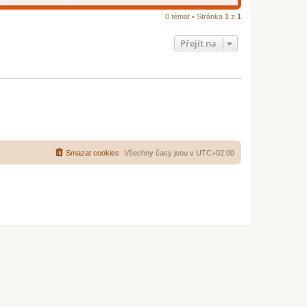
e
d
n
0 témat • Stránka
1
z
1
í
p
ř
Přejít na
í
s
p
ě
v
e
k
Smazat cookies
Všechny časy jsou v
UTC+02:00