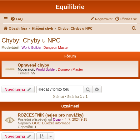
Equilibrie
FAQ
Registrovat
Přihlásit se
H
Obsah fóra
Hlášení chyb
Chyby: Chyby u NPC
l
Chyby: Chyby u NPC
e
Moderátoři:
World Builder
,
Dungeon Master
d
Fórum
a
Opravené chyby
t
Moderátoři:
World Builder
,
Dungeon Master
Témata:
55
Hledat
Pokročilé hledání
Nové téma
0 témat • Stránka
1
z
1
Oznámení
ROZCESTNÍK (nejen pro nováčky)
Poslední příspěvek od
Ogar
«
4. 7. 2024 9.15
Napsal v
OOC: Důležité informace
Odpovědi:
1
Nové téma