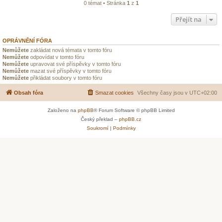
0 témat • Stránka
1
z
1
Přejít na
OPRÁVNĚNÍ FÓRA
Nemůžete
zakládat nová témata v tomto fóru
Nemůžete
odpovídat v tomto fóru
Nemůžete
upravovat své příspěvky v tomto fóru
Nemůžete
mazat své příspěvky v tomto fóru
Nemůžete
přikládat soubory v tomto fóru
Obsah fóra
Smazat cookies
Všechny časy jsou v
UTC+02:00
Založeno na
phpBB
® Forum Software © phpBB Limited
Český překlad –
phpBB.cz
Soukromí
|
Podmínky