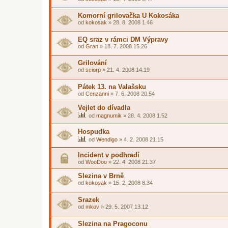
Komorní grilovačka U Kokosáka
od
kokosak
»
28. 8. 2008 1.46
EQ sraz v rámci DM Výpravy
od
Gran
»
18. 7. 2008 15.26
Grilování
od
sciorp
»
21. 4. 2008 14.19
Pátek 13. na Valašsku
od
Cenzanni
»
7. 6. 2008 20.54
Vejlet do dívadla
od
magnumik
»
28. 4. 2008 1.52
Hospudka
od
Wendigo
»
4. 2. 2008 21.15
Incident v podhradí
od
WooDoo
»
22. 4. 2008 21.37
Slezina v Brně
od
kokosak
»
15. 2. 2008 8.34
Srazek
od
mkov
»
29. 5. 2007 13.12
Slezina na Pragoconu