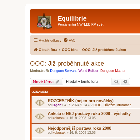
Equilibrie
Persistentní NWN:EE RP svět
Rychlé odkazy
FAQ
Obsah fóra
OOC fóra
OOC: Již proběhnuté akce
OOC: Již proběhnuté akce
Moderátoři:
Dungeon Servant
,
World Builder
,
Dungeon Master
Hledat
Pokroč
Nové téma
OZNÁMENÍ
ROZCESTNÍK (nejen pro nováčky)
od
Ogar
»
4. 7. 2024 9.14
» v
OOC: Důležité informace
Anketa o NEJ postavy roku 2008 - výsledky
od
kokosak
»
16. 9. 2008 13.05
Nejodpornější postava roku 2008
od
kokosak
»
16. 9. 2008 13.03