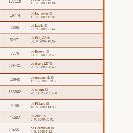
107118
1. 12. 2009 19.04
od
Lampyris
16774
1. 12. 2009 12.01
od
Luelle
6665
27. 9. 2009 21.42
od
Pipi_CZ
52471
30. 8. 2009 18.09
od
Braenn
7776
21. 7. 2009 20.59
od
drake127
278431
29. 5. 2009 20.43
od
magnumik
13640
13. 12. 2008 19.58
od
sciorp
133502
28. 11. 2008 10.08
od
Pitikule
9405
10. 9. 2008 14.30
od
Akira
14082
6. 9. 2008 23.01
od
Darmonlor
204551
4. 9. 2008 9.12