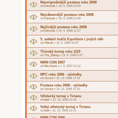
Nejoriginálnější postava roku 2008
od
kokosak
»
16. 9. 2008 13.00
Nejzábavnější postava roku 2008
od
kokosak
»
16. 9. 2008 12.59
Nejživější postava roku 2008
od
kokosak
»
16. 9. 2008 12.57
5. setkání hráčů Equilibrie i jiných sfér
od
Pitikule
»
15. 9. 2008 14.47
Tírinský turnaj roku 1119
od
The_Balrog
»
19. 8. 2008 8.57
NWN CON 2007
od
Mia.Dasia
»
1. 5. 2007 14.12
NPC roku 2006 - výsledky
od
Jezura
»
22. 12. 2006 17.53
Postava roku 2006 - výsledky
od
Jezura
»
19. 12. 2006 22.10
Střelecký turnaj v Tirianu
od
labir
»
12. 10. 2006 12.40
Velký střelecký turnaj v Tirianu
od
labir
»
11. 10. 2006 21.01
NWN CON 2006