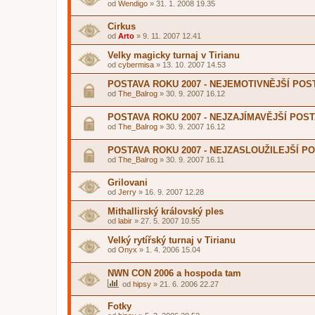
od
Wendigo
»
31. 1. 2008 19.35
Cirkus
od
Arto
»
9. 11. 2007 12.41
Velky magicky turnaj v Tirianu
od
cybermisa
»
13. 10. 2007 14.53
POSTAVA ROKU 2007 - NEJEMOTIVNĚJŠÍ POS
od
The_Balrog
»
30. 9. 2007 16.12
POSTAVA ROKU 2007 - NEJZAJÍMAVĚJŠÍ POS
od
The_Balrog
»
30. 9. 2007 16.12
POSTAVA ROKU 2007 - NEJZASLOUŽILEJŠÍ P
od
The_Balrog
»
30. 9. 2007 16.11
Grilovani
od
Jerry
»
16. 9. 2007 12.28
Mithallirský královský ples
od
labir
»
27. 5. 2007 10.55
Velký rytířský turnaj v Tirianu
od
Onyx
»
1. 4. 2006 15.04
NWN CON 2006 a hospoda tam
od
hipsy
»
21. 6. 2006 22.27
Fotky