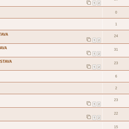
1
2
0
1
TAVA
24
1
2
TAVA
31
1
2
OSTAVA
23
1
2
6
2
23
1
2
22
1
2
15