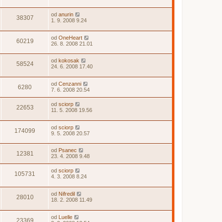
od
anurin
38307
1. 9. 2008 9.24
od
OneHeart
60219
26. 8. 2008 21.01
od
kokosak
58524
24. 6. 2008 17.40
od
Cenzanni
6280
7. 6. 2008 20.54
od
sciorp
22653
11. 5. 2008 19.56
od
sciorp
174099
9. 5. 2008 20.57
od
Psanec
12381
23. 4. 2008 9.48
od
sciorp
105731
4. 3. 2008 8.24
od
Nifredil
28010
18. 2. 2008 11.49
od
Luelle
23369