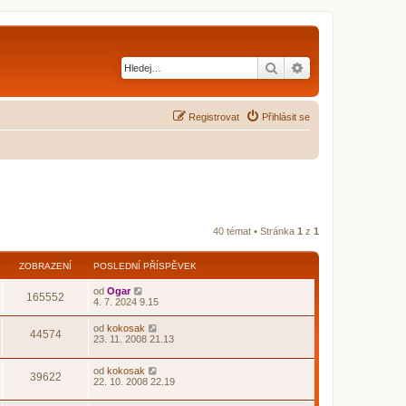
Hledat
Pokročilé hledání
Registrovat
Přihlásit se
40 témat • Stránka
1
z
1
ZOBRAZENÍ
POSLEDNÍ PŘÍSPĚVEK
od
Ogar
165552
4. 7. 2024 9.15
od
kokosak
44574
23. 11. 2008 21.13
od
kokosak
39622
22. 10. 2008 22.19