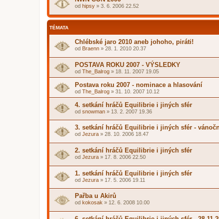
od
hipsy
»
3. 6. 2006 22.52
TÉMATA
Chlébské jaro 2010 aneb johoho, piráti!
od
Braenn
»
28. 1. 2010 20.37
POSTAVA ROKU 2007 - VÝSLEDKY
od
The_Balrog
»
18. 11. 2007 19.05
Postava roku 2007 - nominace a hlasování
od
The_Balrog
»
31. 10. 2007 10.12
4. setkání hráčů Equilibrie i jiných sfér
od
snowman
»
13. 2. 2007 19.36
3. setkání hráčů Equilibrie i jiných sfér - vánoč
od
Jezura
»
28. 10. 2006 18.47
2. setkání hráčů Equilibrie i jiných sfér
od
Jezura
»
17. 8. 2006 22.50
1. setkání hráčů Equilibrie i jiných sfér
od
Jezura
»
17. 5. 2006 19.11
Pařba u Akirů
od
kokosak
»
12. 6. 2008 10.00
6. setkání hráčů Equilibrie i jiných sfér - 28.11.