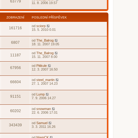
63779
11. 8. 2006 19.57
ZOBRAZENÍ
POSLEDNÍ PŘÍSPĚVEK
od
sciorp
161716
15. 5. 2010 0.01
od
The_Balrog
6807
18. 11. 2007 19.05
od
The_Balrog
11187
15. 11. 2007 8.00
od
Pitikule
67956
12. 3. 2007 16.50
od
steel_martin
66604
27. 1. 2007 14.23
od
Lump
91151
7. 9. 2006 14.27
od
snowman
60202
22. 6. 2006 17.01
od
Samuel
343439
3. 3. 2011 16.26
od
NiamCK