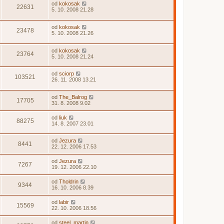
od
kokosak
22631
5. 10. 2008 21.28
od
kokosak
23478
5. 10. 2008 21.26
od
kokosak
23764
5. 10. 2008 21.24
od
sciorp
103521
26. 11. 2008 13.21
od
The_Balrog
17705
31. 8. 2008 9.02
od
liuk
88275
14. 8. 2007 23.01
od
Jezura
8441
22. 12. 2006 17.53
od
Jezura
7267
19. 12. 2006 22.10
od
Tholdrin
9344
16. 10. 2006 8.39
od
labir
15569
22. 10. 2006 18.56
od
steel_martin