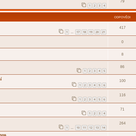
79
1
2
3
4
ODPOVĚDI
417
1
17
18
19
20
21
…
0
8
86
1
2
3
4
5
ní
100
1
2
3
4
5
6
116
1
2
3
4
5
6
71
1
2
3
4
264
1
10
11
12
13
14
…
2009