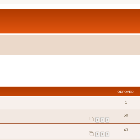
ilé hledání
ODPOVĚDI
1
50
1
2
3
43
1
2
3