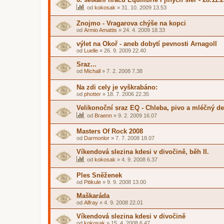
od
kokosak
»
31. 10. 2009 13.53
Znojmo - Vragarova chýše na kopci
od
Armio Amattis
»
24. 4. 2009 18.33
výlet na Okoř - aneb dobytí pevnosti Arnagoll
od
Luelle
»
26. 9. 2009 22.40
Sraz...
od
Michall
»
7. 2. 2008 7.38
Na zdi cely je vyškrabáno:
od
photter
»
18. 7. 2006 22.35
Velikonoční sraz EQ - Chleba, pivo a mléčný de
od
Braenn
»
9. 2. 2009 16.07
Masters Of Rock 2008
od
Darmonlor
»
7. 7. 2008 18.07
Víkendová slezina kdesi v divočině, běh II.
od
kokosak
»
4. 9. 2008 6.37
Ples Sněženek
od
Pitikule
»
9. 9. 2008 13.00
Maškaráda
od
Alfray
»
4. 9. 2008 22.01
Víkendová slezina kdesi v divočině
od
kokosak
»
15. 4. 2008 6.47