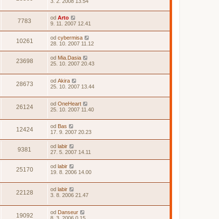
3. 2. 2008 13.54
od
Arto
7783
9. 11. 2007 12.41
od
cybermisa
10261
28. 10. 2007 11.12
od
Mia.Dasia
23698
25. 10. 2007 20.43
od
Akira
28673
25. 10. 2007 13.44
od
OneHeart
26124
25. 10. 2007 11.40
od
Bas
12424
17. 9. 2007 20.23
od
labir
9381
27. 5. 2007 14.11
od
labir
25170
19. 8. 2006 14.00
od
labir
22128
3. 8. 2006 21.47
od
Danseur
19092
8. 3. 2006 0.15