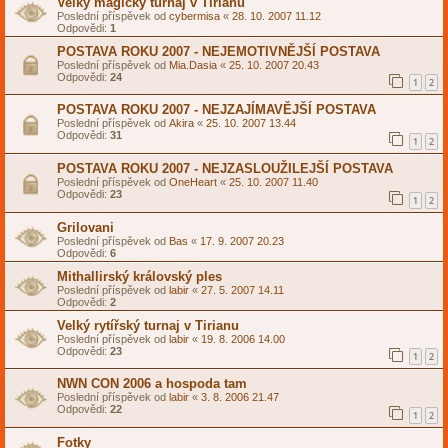
Velky magicky turnaj v Tirianu
Poslední příspěvek od
cybermisa
«
28. 10. 2007 11.12
Odpovědi:
1
POSTAVA ROKU 2007 - NEJEMOTIVNĚJŠÍ POSTAVA
Poslední příspěvek od
Mia.Dasia
«
25. 10. 2007 20.43
Odpovědi:
24
1
2
POSTAVA ROKU 2007 - NEJZAJÍMAVĚJŠÍ POSTAVA
Poslední příspěvek od
Akira
«
25. 10. 2007 13.44
Odpovědi:
31
1
2
POSTAVA ROKU 2007 - NEJZASLOUŽILEJŠÍ POSTAVA
Poslední příspěvek od
OneHeart
«
25. 10. 2007 11.40
Odpovědi:
23
1
2
Grilovani
Poslední příspěvek od
Bas
«
17. 9. 2007 20.23
Odpovědi:
6
Mithallirský královský ples
Poslední příspěvek od
labir
«
27. 5. 2007 14.11
Odpovědi:
2
Velký rytířský turnaj v Tirianu
Poslední příspěvek od
labir
«
19. 8. 2006 14.00
Odpovědi:
23
1
2
NWN CON 2006 a hospoda tam
Poslední příspěvek od
labir
«
3. 8. 2006 21.47
Odpovědi:
22
1
2
Fotky