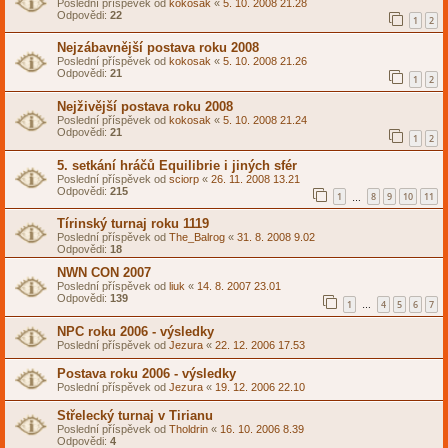
Poslední příspěvek od
kokosak
«
5. 10. 2008 21.28
Odpovědi:
22
1
2
Nejzábavnější postava roku 2008
Poslední příspěvek od
kokosak
«
5. 10. 2008 21.26
Odpovědi:
21
1
2
Nejživější postava roku 2008
Poslední příspěvek od
kokosak
«
5. 10. 2008 21.24
Odpovědi:
21
1
2
5. setkání hráčů Equilibrie i jiných sfér
Poslední příspěvek od
sciorp
«
26. 11. 2008 13.21
Odpovědi:
215
1
8
9
10
11
…
Tírinský turnaj roku 1119
Poslední příspěvek od
The_Balrog
«
31. 8. 2008 9.02
Odpovědi:
18
NWN CON 2007
Poslední příspěvek od
liuk
«
14. 8. 2007 23.01
Odpovědi:
139
1
4
5
6
7
…
NPC roku 2006 - výsledky
Poslední příspěvek od
Jezura
«
22. 12. 2006 17.53
Postava roku 2006 - výsledky
Poslední příspěvek od
Jezura
«
19. 12. 2006 22.10
Střelecký turnaj v Tirianu
Poslední příspěvek od
Tholdrin
«
16. 10. 2006 8.39
Odpovědi:
4