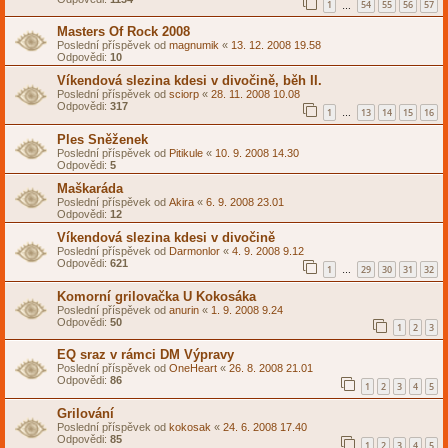
1
54
55
56
57
…
Masters Of Rock 2008
Poslední příspěvek od
magnumik
«
13. 12. 2008 19.58
Odpovědi:
10
Víkendová slezina kdesi v divočině, běh II.
Poslední příspěvek od
sciorp
«
28. 11. 2008 10.08
Odpovědi:
317
1
13
14
15
16
…
Ples Sněženek
Poslední příspěvek od
Pitikule
«
10. 9. 2008 14.30
Odpovědi:
5
Maškaráda
Poslední příspěvek od
Akira
«
6. 9. 2008 23.01
Odpovědi:
12
Víkendová slezina kdesi v divočině
Poslední příspěvek od
Darmonlor
«
4. 9. 2008 9.12
Odpovědi:
621
1
29
30
31
32
…
Komorní grilovačka U Kokosáka
Poslední příspěvek od
anurin
«
1. 9. 2008 9.24
Odpovědi:
50
1
2
3
EQ sraz v rámci DM Výpravy
Poslední příspěvek od
OneHeart
«
26. 8. 2008 21.01
Odpovědi:
86
1
2
3
4
5
Grilování
Poslední příspěvek od
kokosak
«
24. 6. 2008 17.40
Odpovědi:
85
1
2
3
4
5