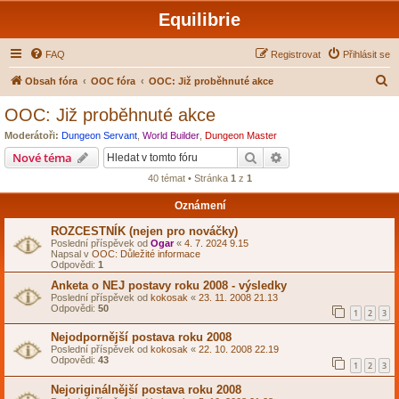
Equilibrie
FAQ
Registrovat
Přihlásit se
H
Obsah fóra
OOC fóra
OOC: Již proběhnuté akce
l
OOC: Již proběhnuté akce
e
Moderátoři:
Dungeon Servant
,
World Builder
,
Dungeon Master
d
Hledat
Pokročilé hledání
Nové téma
a
40 témat • Stránka
1
z
1
t
Oznámení
ROZCESTNÍK (nejen pro nováčky)
Poslední příspěvek od
Ogar
«
4. 7. 2024 9.15
Napsal v
OOC: Důležité informace
Odpovědi:
1
Anketa o NEJ postavy roku 2008 - výsledky
Poslední příspěvek od
kokosak
«
23. 11. 2008 21.13
Odpovědi:
50
1
2
3
Nejodpornější postava roku 2008
Poslední příspěvek od
kokosak
«
22. 10. 2008 22.19
Odpovědi:
43
1
2
3
Nejoriginálnější postava roku 2008