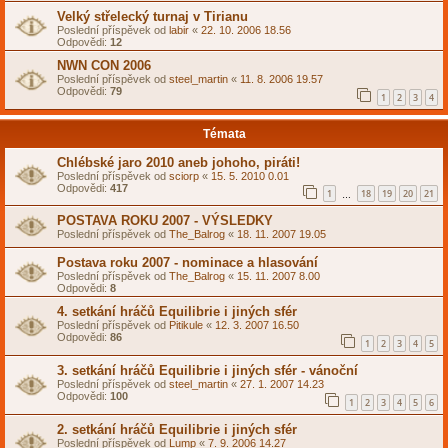
Velký střelecký turnaj v Tirianu
Poslední příspěvek od
labir
«
22. 10. 2006 18.56
Odpovědi:
12
NWN CON 2006
Poslední příspěvek od
steel_martin
«
11. 8. 2006 19.57
Odpovědi:
79
1
2
3
4
Témata
Chlébské jaro 2010 aneb johoho, piráti!
Poslední příspěvek od
sciorp
«
15. 5. 2010 0.01
Odpovědi:
417
1
18
19
20
21
…
POSTAVA ROKU 2007 - VÝSLEDKY
Poslední příspěvek od
The_Balrog
«
18. 11. 2007 19.05
Postava roku 2007 - nominace a hlasování
Poslední příspěvek od
The_Balrog
«
15. 11. 2007 8.00
Odpovědi:
8
4. setkání hráčů Equilibrie i jiných sfér
Poslední příspěvek od
Pitikule
«
12. 3. 2007 16.50
Odpovědi:
86
1
2
3
4
5
3. setkání hráčů Equilibrie i jiných sfér - vánoční
Poslední příspěvek od
steel_martin
«
27. 1. 2007 14.23
Odpovědi:
100
1
2
3
4
5
6
2. setkání hráčů Equilibrie i jiných sfér
Poslední příspěvek od
Lump
«
7. 9. 2006 14.27