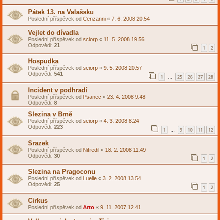
Pátek 13. na Valašsku
Poslední příspěvek od
Cenzanni
«
7. 6. 2008 20.54
Vejlet do dívadla
Poslední příspěvek od
sciorp
«
11. 5. 2008 19.56
Odpovědi:
21
1
2
Hospudka
Poslední příspěvek od
sciorp
«
9. 5. 2008 20.57
Odpovědi:
541
1
25
26
27
28
…
Incident v podhradí
Poslední příspěvek od
Psanec
«
23. 4. 2008 9.48
Odpovědi:
8
Slezina v Brně
Poslední příspěvek od
sciorp
«
4. 3. 2008 8.24
Odpovědi:
223
1
9
10
11
12
…
Srazek
Poslední příspěvek od
Nifredil
«
18. 2. 2008 11.49
Odpovědi:
30
1
2
Slezina na Pragoconu
Poslední příspěvek od
Luelle
«
3. 2. 2008 13.54
Odpovědi:
25
1
2
Cirkus
Poslední příspěvek od
Arto
«
9. 11. 2007 12.41