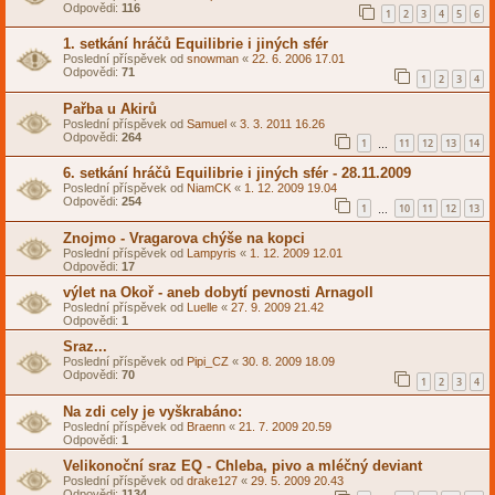
Odpovědi:
116
1
2
3
4
5
6
1. setkání hráčů Equilibrie i jiných sfér
Poslední příspěvek od
snowman
«
22. 6. 2006 17.01
Odpovědi:
71
1
2
3
4
Pařba u Akirů
Poslední příspěvek od
Samuel
«
3. 3. 2011 16.26
Odpovědi:
264
1
11
12
13
14
…
6. setkání hráčů Equilibrie i jiných sfér - 28.11.2009
Poslední příspěvek od
NiamCK
«
1. 12. 2009 19.04
Odpovědi:
254
1
10
11
12
13
…
Znojmo - Vragarova chýše na kopci
Poslední příspěvek od
Lampyris
«
1. 12. 2009 12.01
Odpovědi:
17
výlet na Okoř - aneb dobytí pevnosti Arnagoll
Poslední příspěvek od
Luelle
«
27. 9. 2009 21.42
Odpovědi:
1
Sraz...
Poslední příspěvek od
Pipi_CZ
«
30. 8. 2009 18.09
Odpovědi:
70
1
2
3
4
Na zdi cely je vyškrabáno:
Poslední příspěvek od
Braenn
«
21. 7. 2009 20.59
Odpovědi:
1
Velikonoční sraz EQ - Chleba, pivo a mléčný deviant
Poslední příspěvek od
drake127
«
29. 5. 2009 20.43
Odpovědi:
1134