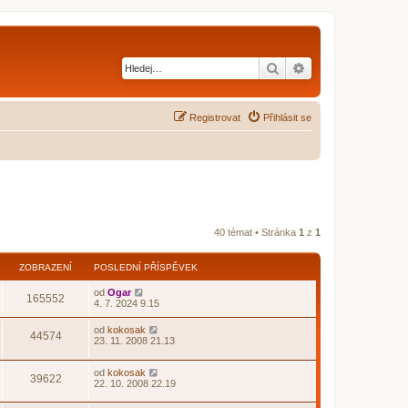
Hledat
Pokročilé hledání
Registrovat
Přihlásit se
40 témat • Stránka
1
z
1
ZOBRAZENÍ
POSLEDNÍ PŘÍSPĚVEK
od
Ogar
165552
4. 7. 2024 9.15
od
kokosak
44574
23. 11. 2008 21.13
od
kokosak
39622
22. 10. 2008 22.19