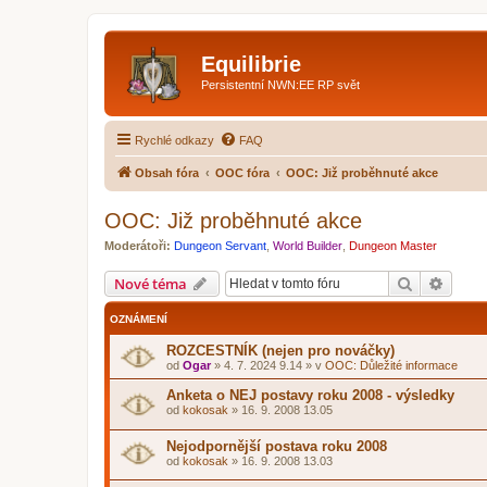
Equilibrie
Persistentní NWN:EE RP svět
Rychlé odkazy
FAQ
Obsah fóra
OOC fóra
OOC: Již proběhnuté akce
OOC: Již proběhnuté akce
Moderátoři:
Dungeon Servant
,
World Builder
,
Dungeon Master
Hledat
Pokroč
Nové téma
OZNÁMENÍ
ROZCESTNÍK (nejen pro nováčky)
od
Ogar
»
4. 7. 2024 9.14
» v
OOC: Důležité informace
Anketa o NEJ postavy roku 2008 - výsledky
od
kokosak
»
16. 9. 2008 13.05
Nejodpornější postava roku 2008
od
kokosak
»
16. 9. 2008 13.03