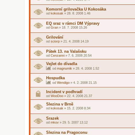
Komorní grilovačka U Kokosáka
od
kokosak
»
28. 8. 2008 1.46
EQ sraz v rámci DM Výpravy
od
Gran
»
18. 7. 2008 15.26
Grilování
od
sciorp
»
21. 4. 2008 14.19
Pátek 13. na Valašsku
od
Cenzanni
»
7. 6. 2008 20.54
Vejlet do dívadla
od
magnumik
»
28. 4. 2008 1.52
Hospudka
od
Wendigo
»
4. 2. 2008 21.15
Incident v podhradí
od
WooDoo
»
22. 4. 2008 21.37
Slezina v Brně
od
kokosak
»
15. 2. 2008 8.34
Srazek
od
mkov
»
29. 5. 2007 13.12
Slezina na Pragoconu