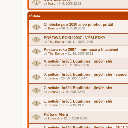
od
hipsy
»
3. 6. 2006 22.52
TÉMATA
Chlébské jaro 2010 aneb johoho, piráti!
od
Braenn
»
28. 1. 2010 20.37
POSTAVA ROKU 2007 - VÝSLEDKY
od
The_Balrog
»
18. 11. 2007 19.05
Postava roku 2007 - nominace a hlasování
od
The_Balrog
»
31. 10. 2007 10.12
4. setkání hráčů Equilibrie i jiných sfér
od
snowman
»
13. 2. 2007 19.36
3. setkání hráčů Equilibrie i jiných sfér - vánoč
od
Jezura
»
28. 10. 2006 18.47
2. setkání hráčů Equilibrie i jiných sfér
od
Jezura
»
17. 8. 2006 22.50
1. setkání hráčů Equilibrie i jiných sfér
od
Jezura
»
17. 5. 2006 19.11
Pařba u Akirů
od
kokosak
»
12. 6. 2008 10.00
6. setkání hráčů Equilibrie i jiných sfér - 28.11.