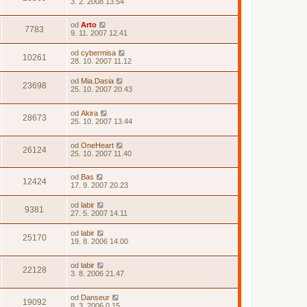
3. 2. 2008 13.54
od
Arto
7783
9. 11. 2007 12.41
od
cybermisa
10261
28. 10. 2007 11.12
od
Mia.Dasia
23698
25. 10. 2007 20.43
od
Akira
28673
25. 10. 2007 13.44
od
OneHeart
26124
25. 10. 2007 11.40
od
Bas
12424
17. 9. 2007 20.23
od
labir
9381
27. 5. 2007 14.11
od
labir
25170
19. 8. 2006 14.00
od
labir
22128
3. 8. 2006 21.47
od
Danseur
19092
8. 3. 2006 0.15