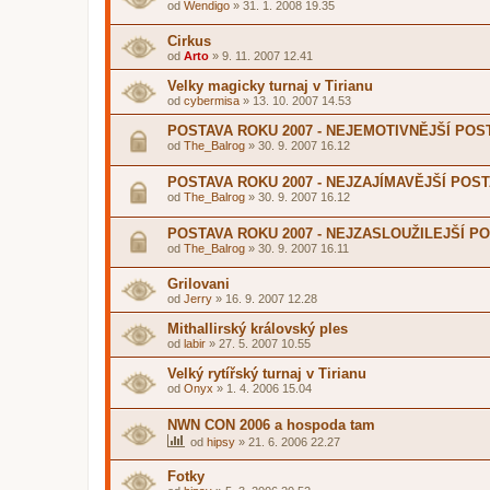
od
Wendigo
»
31. 1. 2008 19.35
Cirkus
od
Arto
»
9. 11. 2007 12.41
Velky magicky turnaj v Tirianu
od
cybermisa
»
13. 10. 2007 14.53
POSTAVA ROKU 2007 - NEJEMOTIVNĚJŠÍ POS
od
The_Balrog
»
30. 9. 2007 16.12
POSTAVA ROKU 2007 - NEJZAJÍMAVĚJŠÍ POS
od
The_Balrog
»
30. 9. 2007 16.12
POSTAVA ROKU 2007 - NEJZASLOUŽILEJŠÍ P
od
The_Balrog
»
30. 9. 2007 16.11
Grilovani
od
Jerry
»
16. 9. 2007 12.28
Mithallirský královský ples
od
labir
»
27. 5. 2007 10.55
Velký rytířský turnaj v Tirianu
od
Onyx
»
1. 4. 2006 15.04
NWN CON 2006 a hospoda tam
od
hipsy
»
21. 6. 2006 22.27
Fotky