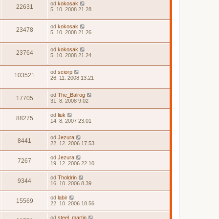
od
kokosak
22631
5. 10. 2008 21.28
od
kokosak
23478
5. 10. 2008 21.26
od
kokosak
23764
5. 10. 2008 21.24
od
sciorp
103521
26. 11. 2008 13.21
od
The_Balrog
17705
31. 8. 2008 9.02
od
liuk
88275
14. 8. 2007 23.01
od
Jezura
8441
22. 12. 2006 17.53
od
Jezura
7267
19. 12. 2006 22.10
od
Tholdrin
9344
16. 10. 2006 8.39
od
labir
15569
22. 10. 2006 18.56
od
steel_martin