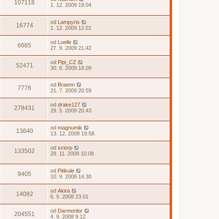
107118
1. 12. 2009 19.04
od
Lampyris
16774
1. 12. 2009 12.01
od
Luelle
6665
27. 9. 2009 21.42
od
Pipi_CZ
52471
30. 8. 2009 18.09
od
Braenn
7776
21. 7. 2009 20.59
od
drake127
278431
29. 5. 2009 20.43
od
magnumik
13640
13. 12. 2008 19.58
od
sciorp
133502
28. 11. 2008 10.08
od
Pitikule
9405
10. 9. 2008 14.30
od
Akira
14082
6. 9. 2008 23.01
od
Darmonlor
204551
4. 9. 2008 9.12