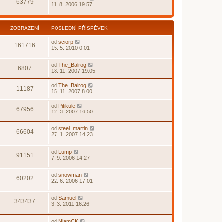
63779
11. 8. 2006 19.57
ZOBRAZENÍ
POSLEDNÍ PŘÍSPĚVEK
od
sciorp
161716
15. 5. 2010 0.01
od
The_Balrog
6807
18. 11. 2007 19.05
od
The_Balrog
11187
15. 11. 2007 8.00
od
Pitikule
67956
12. 3. 2007 16.50
od
steel_martin
66604
27. 1. 2007 14.23
od
Lump
91151
7. 9. 2006 14.27
od
snowman
60202
22. 6. 2006 17.01
od
Samuel
343437
3. 3. 2011 16.26
od
NiamCK