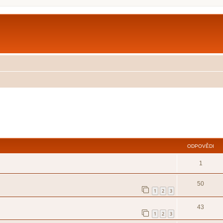
ilé hledání
ODPOVĚDI
1
50
1
2
3
43
1
2
3