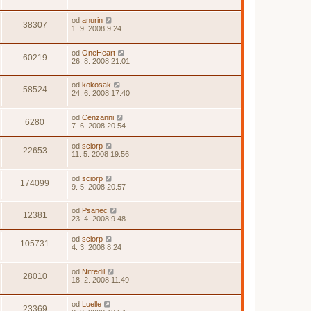
od
anurin
38307
1. 9. 2008 9.24
od
OneHeart
60219
26. 8. 2008 21.01
od
kokosak
58524
24. 6. 2008 17.40
od
Cenzanni
6280
7. 6. 2008 20.54
od
sciorp
22653
11. 5. 2008 19.56
od
sciorp
174099
9. 5. 2008 20.57
od
Psanec
12381
23. 4. 2008 9.48
od
sciorp
105731
4. 3. 2008 8.24
od
Nifredil
28010
18. 2. 2008 11.49
od
Luelle
23369