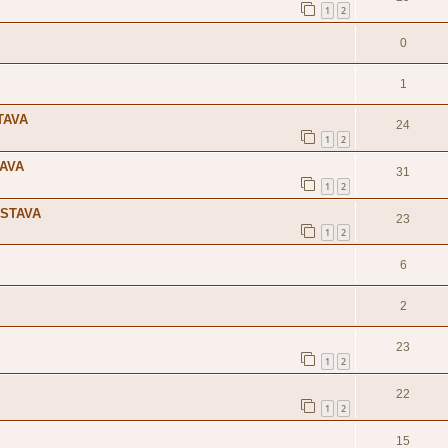
1
2
0
1
TAVA
24
1
2
TAVA
31
1
2
OSTAVA
23
1
2
6
2
23
1
2
22
1
2
15