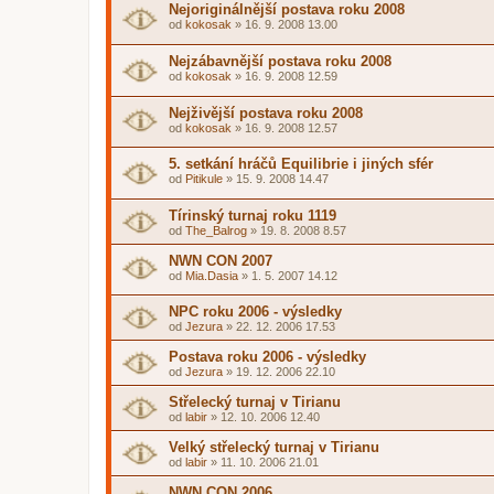
Nejoriginálnější postava roku 2008
od
kokosak
»
16. 9. 2008 13.00
Nejzábavnější postava roku 2008
od
kokosak
»
16. 9. 2008 12.59
Nejživější postava roku 2008
od
kokosak
»
16. 9. 2008 12.57
5. setkání hráčů Equilibrie i jiných sfér
od
Pitikule
»
15. 9. 2008 14.47
Tírinský turnaj roku 1119
od
The_Balrog
»
19. 8. 2008 8.57
NWN CON 2007
od
Mia.Dasia
»
1. 5. 2007 14.12
NPC roku 2006 - výsledky
od
Jezura
»
22. 12. 2006 17.53
Postava roku 2006 - výsledky
od
Jezura
»
19. 12. 2006 22.10
Střelecký turnaj v Tirianu
od
labir
»
12. 10. 2006 12.40
Velký střelecký turnaj v Tirianu
od
labir
»
11. 10. 2006 21.01
NWN CON 2006