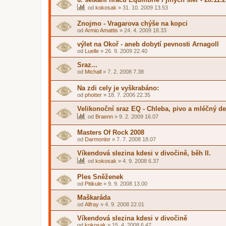
od
kokosak
»
31. 10. 2009 13.53
Znojmo - Vragarova chýše na kopci
od
Armio Amattis
»
24. 4. 2009 18.33
výlet na Okoř - aneb dobytí pevnosti Arnagoll
od
Luelle
»
26. 9. 2009 22.40
Sraz...
od
Michall
»
7. 2. 2008 7.38
Na zdi cely je vyškrabáno:
od
photter
»
18. 7. 2006 22.35
Velikonoční sraz EQ - Chleba, pivo a mléčný de
od
Braenn
»
9. 2. 2009 16.07
Masters Of Rock 2008
od
Darmonlor
»
7. 7. 2008 18.07
Víkendová slezina kdesi v divočině, běh II.
od
kokosak
»
4. 9. 2008 6.37
Ples Sněženek
od
Pitikule
»
9. 9. 2008 13.00
Maškaráda
od
Alfray
»
4. 9. 2008 22.01
Víkendová slezina kdesi v divočině
od
kokosak
»
15. 4. 2008 6.47