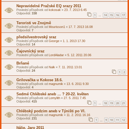
Nepravidelné Pražské EQ srazy 2011
Poslední příspěvek od
kokosak
«
23. 7. 2013 6.45
Odpovědi:
338
1
14
15
16
17
…
Teroristi ve Znojmě
Poslední příspěvek od
Mourisson1
«
17. 7. 2013 16.08
Odpovědi:
7
předsilvestrovský sraz
Poslední příspěvek od
George
«
1. 1. 2013 17.30
Odpovědi:
14
Čajovnícký sraz
Poslední příspěvek od
LordAladar
«
5. 12. 2011 20.06
Brňané
Poslední příspěvek od
Nalk
«
7. 11. 2011 13.01
Odpovědi:
24
1
2
Grilovačka u Kokose 18.6.
Poslední příspěvek od
magnumik
«
13. 6. 2011 9.30
Odpovědi:
4
Sedmé Chlébské aneb … ? 20-22. květen
Poslední příspěvek od
Lomylith
«
27. 5. 2011 7.45
Odpovědi:
415
1
18
19
20
21
…
Chlébský podzim aneb v Týništi po VI.
Poslední příspěvek od
magnumik
«
11. 2. 2011 16.16
Odpovědi:
231
1
9
10
11
12
…
Itálie, Jaro 2011