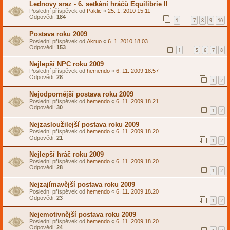
Lednovy sraz - 6. setkání hráčů Equilibrie II
Poslední příspěvek od
Paklic
«
25. 1. 2010 15.11
Odpovědi:
184
1
7
8
9
10
…
Postava roku 2009
Poslední příspěvek od
Akruo
«
6. 1. 2010 18.03
Odpovědi:
153
1
5
6
7
8
…
Nejlepší NPC roku 2009
Poslední příspěvek od
hemendo
«
6. 11. 2009 18.57
Odpovědi:
28
1
2
Nejodpornější postava roku 2009
Poslední příspěvek od
hemendo
«
6. 11. 2009 18.21
Odpovědi:
30
1
2
Nejzasloužilejší postava roku 2009
Poslední příspěvek od
hemendo
«
6. 11. 2009 18.20
Odpovědi:
21
1
2
Nejlepší hráč roku 2009
Poslední příspěvek od
hemendo
«
6. 11. 2009 18.20
Odpovědi:
28
1
2
Nejzajímavější postava roku 2009
Poslední příspěvek od
hemendo
«
6. 11. 2009 18.20
Odpovědi:
23
1
2
Nejemotivnější postava roku 2009
Poslední příspěvek od
hemendo
«
6. 11. 2009 18.20
Odpovědi:
24