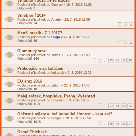
Vinobraní 2018 14-16.9.2018
Poslední příspěvek od
George
«
19. 9. 2018 21.08
Odpovědi:
3
Vinobraní 2014
Poslední příspěvek od
Anade
«
23. 7. 2018 22.09
Odpovědi:
24
1
2
Menší srazík - 7.1.2017?
Poslední příspěvek od
Ungo
«
27. 4. 2018 15.27
Odpovědi:
36
1
2
Olomoucý sraz
Poslední příspěvek od
Tenez
«
13. 4. 2018 17.00
Odpovědi:
344
1
15
16
17
18
…
Prokopáčem za koláčem
Poslední příspěvek od
kokosak
«
2. 3. 2016 13.23
EQ sraz 2016
Poslední příspěvek od
zdech
«
22. 1. 2016 17.48
Odpovědi:
18
Malej srázek, hospůdka, Praha, Vyšehrad
Poslední příspěvek od
Braenn
«
3. 9. 2015 18.59
Odpovědi:
1107
1
53
54
55
56
…
Občasné výlety a jiné bohulibé činnosti - kam asi?
Poslední příspěvek od
Ninquë
«
28. 4. 2015 12.56
Odpovědi:
1015
1
48
49
50
51
…
Osmé Chlébské
Poslední příspěvek od
magnumik
«
9. 4. 2015 21.17