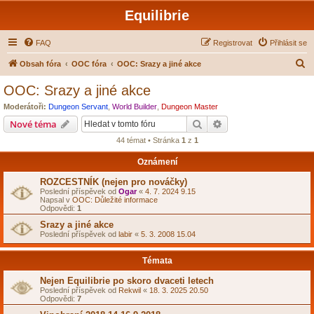
Equilibrie
FAQ
Registrovat
Přihlásit se
H
Obsah fóra
OOC fóra
OOC: Srazy a jiné akce
l
OOC: Srazy a jiné akce
e
Moderátoři:
Dungeon Servant
,
World Builder
,
Dungeon Master
d
Hledat
Pokročilé hledání
Nové téma
a
44 témat • Stránka
1
z
1
t
Oznámení
ROZCESTNÍK (nejen pro nováčky)
Poslední příspěvek od
Ogar
«
4. 7. 2024 9.15
Napsal v
OOC: Důležité informace
Odpovědi:
1
Srazy a jiné akce
Poslední příspěvek od
labir
«
5. 3. 2008 15.04
Témata
Nejen Equilibrie po skoro dvaceti letech
Poslední příspěvek od
Rekwil
«
18. 3. 2025 20.50
Odpovědi:
7