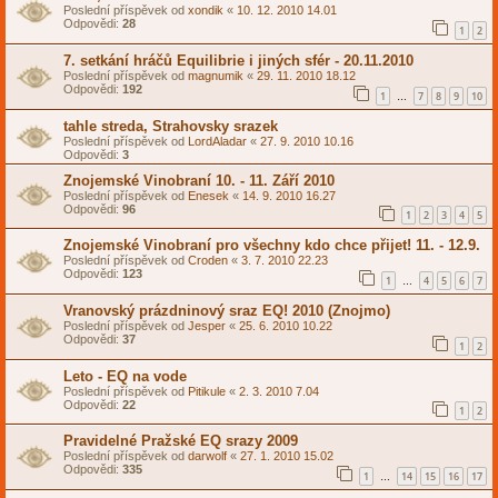
Poslední příspěvek od
xondik
«
10. 12. 2010 14.01
Odpovědi:
28
1
2
7. setkání hráčů Equilibrie i jiných sfér - 20.11.2010
Poslední příspěvek od
magnumik
«
29. 11. 2010 18.12
Odpovědi:
192
1
7
8
9
10
…
tahle streda, Strahovsky srazek
Poslední příspěvek od
LordAladar
«
27. 9. 2010 10.16
Odpovědi:
3
Znojemské Vinobraní 10. - 11. Září 2010
Poslední příspěvek od
Enesek
«
14. 9. 2010 16.27
Odpovědi:
96
1
2
3
4
5
Znojemské Vinobraní pro všechny kdo chce přijet! 11. - 12.9.
Poslední příspěvek od
Croden
«
3. 7. 2010 22.23
Odpovědi:
123
1
4
5
6
7
…
Vranovský prázdninový sraz EQ! 2010 (Znojmo)
Poslední příspěvek od
Jesper
«
25. 6. 2010 10.22
Odpovědi:
37
1
2
Leto - EQ na vode
Poslední příspěvek od
Pitikule
«
2. 3. 2010 7.04
Odpovědi:
22
1
2
Pravidelné Pražské EQ srazy 2009
Poslední příspěvek od
darwolf
«
27. 1. 2010 15.02
Odpovědi:
335
1
14
15
16
17
…