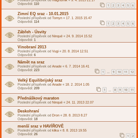
Odpovědi:
110
1
2
3
4
5
6
Zimní EQ sraz - 10.01.2015
Poslední příspěvek od
Tomyn
«
17. 1. 2015 15.47
Odpovědi:
114
1
2
3
4
5
6
Zábřeh - Úsvity
Poslední příspěvek od
Ninquë
«
24. 9. 2014 15.52
Odpovědi:
1
Vinobraní 2013
Poslední příspěvek od
Vugi
«
20. 8. 2014 12.51
Odpovědi:
6
Námět na sraz
Poslední příspěvek od
Anade
«
6. 7. 2014 16.41
Odpovědi:
223
1
9
10
11
12
…
Velký Equilibrijský sraz
Poslední příspěvek od
Anade
«
18. 2. 2014 1.05
Odpovědi:
209
1
8
9
10
11
…
Přednáškový maraton
Poslední příspěvek od
Ninquë
«
24. 11. 2013 22.07
Deskohraní
Poslední příspěvek od
Dron
«
28. 8. 2013 8.27
Odpovědi:
18
menší sraz v HAVÍŘOVĚ
Poslední příspěvek od
klika
«
8. 8. 2013 19.55
Odpovědi:
26
1
2