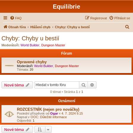
Equilibrie
FAQ
Registrovat
Přihlásit se
H
Obsah fóra
Hlášení chyb
Chyby: Chyby u bestií
l
Chyby: Chyby u bestií
e
Moderátoři:
World Builder
,
Dungeon Master
d
Fórum
a
Opravené chyby
t
Moderátoři:
World Builder
,
Dungeon Master
Témata:
20
Hledat
Pokročilé hledání
Nové téma
0 témat • Stránka
1
z
1
Oznámení
ROZCESTNÍK (nejen pro nováčky)
Poslední příspěvek od
Ogar
«
4. 7. 2024 9.15
Napsal v
OOC: Důležité informace
Odpovědi:
1
Nové téma