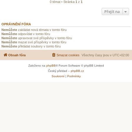
0 témat • Stránka
1
z
1
Přejít na
OPRÁVNĚNÍ FÓRA
Nemůžete
zakládat nová témata v tomto fóru
Nemůžete
odpovídat v tomto fóru
Nemůžete
upravovat své příspěvky v tomto fóru
Nemůžete
mazat své příspěvky v tomto fóru
Nemůžete
přikládat soubory v tomto fóru
Obsah fóra
Smazat cookies
Všechny časy jsou v
UTC+02:00
Založeno na
phpBB
® Forum Software © phpBB Limited
Český překlad –
phpBB.cz
Soukromí
|
Podmínky