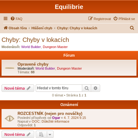
Equilibrie
FAQ
Registrovat
Přihlásit se
H
Obsah fóra
Hlášení chyb
Chyby: Chyby v lokacích
l
Chyby: Chyby v lokacích
e
Moderátoři:
World Builder
,
Dungeon Master
d
Fórum
a
Opravené chyby
t
Moderátoři:
World Builder
,
Dungeon Master
Témata:
88
Hledat
Pokročilé hledání
Nové téma
0 témat • Stránka
1
z
1
Oznámení
ROZCESTNÍK (nejen pro nováčky)
Poslední příspěvek od
Ogar
«
4. 7. 2024 9.15
Napsal v
OOC: Důležité informace
Odpovědi:
1
Nové téma