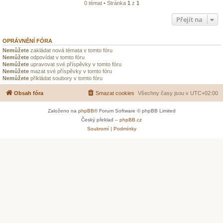
0 témat • Stránka
1
z
1
Přejít na
OPRÁVNĚNÍ FÓRA
Nemůžete
zakládat nová témata v tomto fóru
Nemůžete
odpovídat v tomto fóru
Nemůžete
upravovat své příspěvky v tomto fóru
Nemůžete
mazat své příspěvky v tomto fóru
Nemůžete
přikládat soubory v tomto fóru
Obsah fóra
Smazat cookies
Všechny časy jsou v
UTC+02:00
Založeno na
phpBB
® Forum Software © phpBB Limited
Český překlad –
phpBB.cz
Soukromí
|
Podmínky