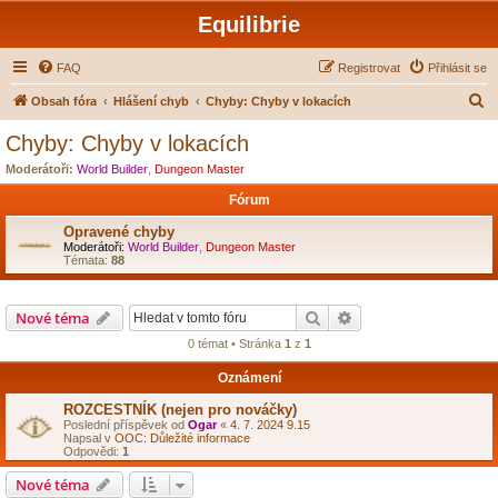
Equilibrie
FAQ
Registrovat
Přihlásit se
H
Obsah fóra
Hlášení chyb
Chyby: Chyby v lokacích
l
Chyby: Chyby v lokacích
e
Moderátoři:
World Builder
,
Dungeon Master
d
Fórum
a
Opravené chyby
t
Moderátoři:
World Builder
,
Dungeon Master
Témata:
88
Hledat
Pokročilé hledání
Nové téma
0 témat • Stránka
1
z
1
Oznámení
ROZCESTNÍK (nejen pro nováčky)
Poslední příspěvek od
Ogar
«
4. 7. 2024 9.15
Napsal v
OOC: Důležité informace
Odpovědi:
1
Nové téma