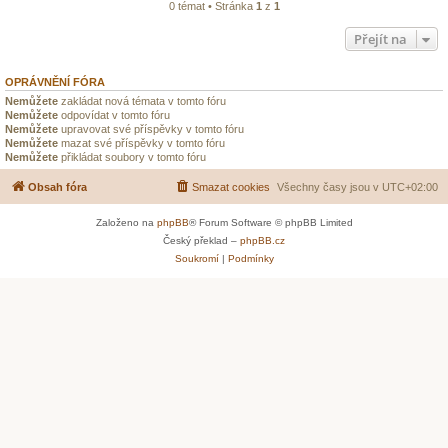
0 témat • Stránka
1
z
1
Přejít na
OPRÁVNĚNÍ FÓRA
Nemůžete
zakládat nová témata v tomto fóru
Nemůžete
odpovídat v tomto fóru
Nemůžete
upravovat své příspěvky v tomto fóru
Nemůžete
mazat své příspěvky v tomto fóru
Nemůžete
přikládat soubory v tomto fóru
Obsah fóra
Smazat cookies
Všechny časy jsou v
UTC+02:00
Založeno na
phpBB
® Forum Software © phpBB Limited
Český překlad –
phpBB.cz
Soukromí
|
Podmínky