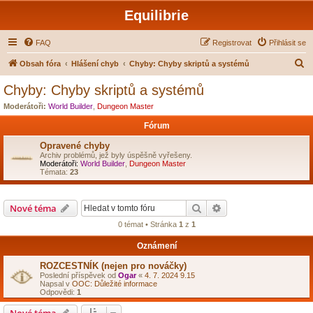
Equilibrie
FAQ
Registrovat
Přihlásit se
H
Obsah fóra
Hlášení chyb
Chyby: Chyby skriptů a systémů
l
Chyby: Chyby skriptů a systémů
e
Moderátoři:
World Builder
,
Dungeon Master
d
Fórum
a
Opravené chyby
t
Archiv problémů, jež byly úspěšně vyřešeny.
Moderátoři:
World Builder
,
Dungeon Master
Témata:
23
Hledat
Pokročilé hledání
Nové téma
0 témat • Stránka
1
z
1
Oznámení
ROZCESTNÍK (nejen pro nováčky)
Poslední příspěvek od
Ogar
«
4. 7. 2024 9.15
Napsal v
OOC: Důležité informace
Odpovědi:
1
Nové téma