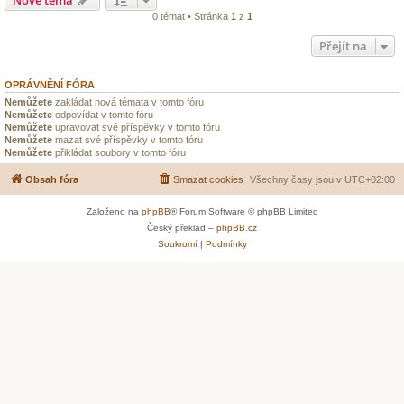
0 témat • Stránka
1
z
1
Přejít na
OPRÁVNĚNÍ FÓRA
Nemůžete
zakládat nová témata v tomto fóru
Nemůžete
odpovídat v tomto fóru
Nemůžete
upravovat své příspěvky v tomto fóru
Nemůžete
mazat své příspěvky v tomto fóru
Nemůžete
přikládat soubory v tomto fóru
Obsah fóra
Smazat cookies
Všechny časy jsou v
UTC+02:00
Založeno na
phpBB
® Forum Software © phpBB Limited
Český překlad –
phpBB.cz
Soukromí
|
Podmínky