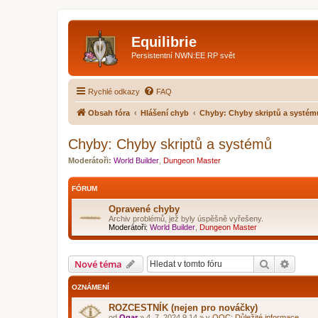
Equilibrie
Persistentní NWN:EE RP svět
Rychlé odkazy
FAQ
Obsah fóra
Hlášení chyb
Chyby: Chyby skriptů a systém
Chyby: Chyby skriptů a systémů
Moderátoři:
World Builder
,
Dungeon Master
FÓRUM
Opravené chyby
Archiv problémů, jež byly úspěšně vyřešeny.
Moderátoři:
World Builder
,
Dungeon Master
Hledat
Pokroč
Nové téma
OZNÁMENÍ
ROZCESTNÍK (nejen pro nováčky)
od
Ogar
»
4. 7. 2024 9.14
» v
OOC: Důležité informace