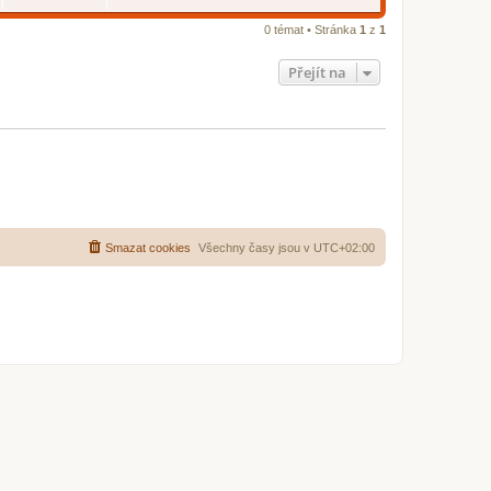
e
d
n
0 témat • Stránka
1
z
1
í
p
ř
Přejít na
í
s
p
ě
v
e
k
Smazat cookies
Všechny časy jsou v
UTC+02:00