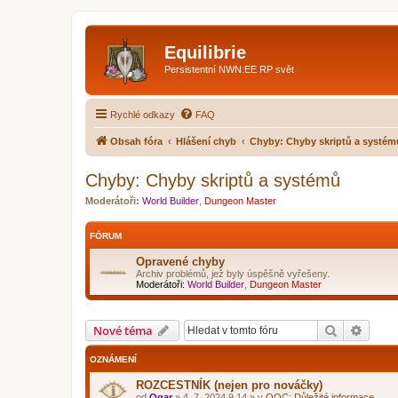
Equilibrie
Persistentní NWN:EE RP svět
Rychlé odkazy
FAQ
Obsah fóra
Hlášení chyb
Chyby: Chyby skriptů a systém
Chyby: Chyby skriptů a systémů
Moderátoři:
World Builder
,
Dungeon Master
FÓRUM
Opravené chyby
Archiv problémů, jež byly úspěšně vyřešeny.
Moderátoři:
World Builder
,
Dungeon Master
Hledat
Pokroč
Nové téma
OZNÁMENÍ
ROZCESTNÍK (nejen pro nováčky)
od
Ogar
»
4. 7. 2024 9.14
» v
OOC: Důležité informace