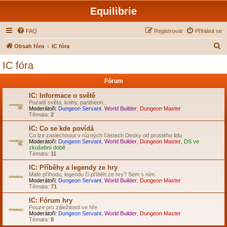
Equilibrie
FAQ
Registrovat
Přihlásit se
H
Obsah fóra
IC fóra
l
IC fóra
e
Fórum
d
a
IC: Informace o světě
Pozadí světa, knihy, pantheon...
t
Moderátoři:
Dungeon Servant
,
World Builder
,
Dungeon Master
Témata:
2
IC: Co se kde povídá
Co lze zaslechnout v různých částech Desky od prostého lidu
Moderátoři:
Dungeon Servant
,
World Builder
,
Dungeon Master
,
DS ve
zkušební době
Témata:
11
IC: Příběhy a legendy ze hry
Máte příhodu, legendu či příběh ze hry? Sem s ním.
Moderátoři:
Dungeon Servant
,
World Builder
,
Dungeon Master
Témata:
71
IC: Fórum hry
Pouze pro záležitosti ve hře
Moderátoři:
Dungeon Servant
,
World Builder
,
Dungeon Master
Témata:
8