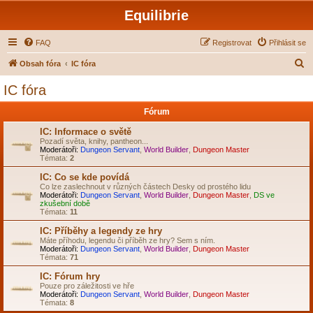
Equilibrie
FAQ
Registrovat
Přihlásit se
H
Obsah fóra
IC fóra
l
IC fóra
e
Fórum
d
a
IC: Informace o světě
Pozadí světa, knihy, pantheon...
t
Moderátoři:
Dungeon Servant
,
World Builder
,
Dungeon Master
Témata:
2
IC: Co se kde povídá
Co lze zaslechnout v různých částech Desky od prostého lidu
Moderátoři:
Dungeon Servant
,
World Builder
,
Dungeon Master
,
DS ve
zkušební době
Témata:
11
IC: Příběhy a legendy ze hry
Máte příhodu, legendu či příběh ze hry? Sem s ním.
Moderátoři:
Dungeon Servant
,
World Builder
,
Dungeon Master
Témata:
71
IC: Fórum hry
Pouze pro záležitosti ve hře
Moderátoři:
Dungeon Servant
,
World Builder
,
Dungeon Master
Témata:
8