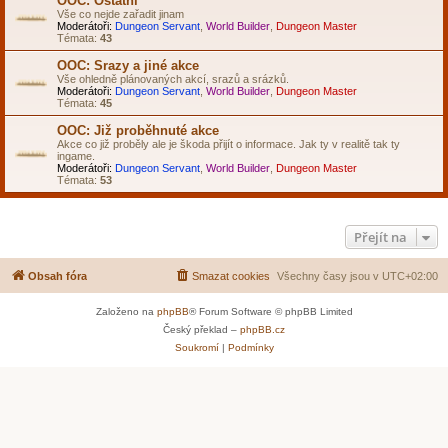
OOC: Ostatní
Vše co nejde zařadit jinam
Moderátoři:
Dungeon Servant
,
World Builder
,
Dungeon Master
Témata:
43
OOC: Srazy a jiné akce
Vše ohledně plánovaných akcí, srazů a srázků.
Moderátoři:
Dungeon Servant
,
World Builder
,
Dungeon Master
Témata:
45
OOC: Již proběhnuté akce
Akce co již proběly ale je škoda přijít o informace. Jak ty v realitě tak ty
ingame.
Moderátoři:
Dungeon Servant
,
World Builder
,
Dungeon Master
Témata:
53
Přejít na
Obsah fóra
Smazat cookies
Všechny časy jsou v
UTC+02:00
Založeno na
phpBB
® Forum Software © phpBB Limited
Český překlad –
phpBB.cz
Soukromí
|
Podmínky