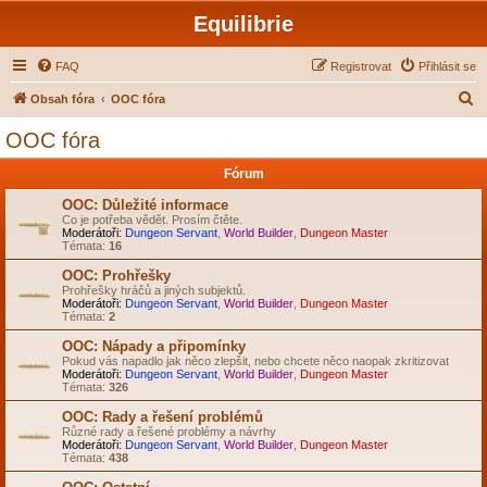
Equilibrie
FAQ
Registrovat
Přihlásit se
H
Obsah fóra
OOC fóra
l
OOC fóra
e
Fórum
d
a
OOC: Důležité informace
Co je potřeba vědět. Prosím čtěte.
t
Moderátoři:
Dungeon Servant
,
World Builder
,
Dungeon Master
Témata:
16
OOC: Prohřešky
Prohřešky hráčů a jiných subjektů.
Moderátoři:
Dungeon Servant
,
World Builder
,
Dungeon Master
Témata:
2
OOC: Nápady a připomínky
Pokud vás napadlo jak něco zlepšit, nebo chcete něco naopak zkritizovat
Moderátoři:
Dungeon Servant
,
World Builder
,
Dungeon Master
Témata:
326
OOC: Rady a řešení problémů
Různé rady a řešené problémy a návrhy
Moderátoři:
Dungeon Servant
,
World Builder
,
Dungeon Master
Témata:
438