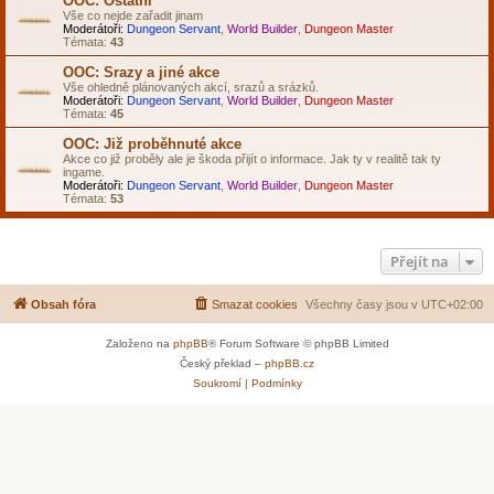
OOC: Ostatní
Vše co nejde zařadit jinam
Moderátoři:
Dungeon Servant
,
World Builder
,
Dungeon Master
Témata:
43
OOC: Srazy a jiné akce
Vše ohledně plánovaných akcí, srazů a srázků.
Moderátoři:
Dungeon Servant
,
World Builder
,
Dungeon Master
Témata:
45
OOC: Již proběhnuté akce
Akce co již proběly ale je škoda přijít o informace. Jak ty v realitě tak ty
ingame.
Moderátoři:
Dungeon Servant
,
World Builder
,
Dungeon Master
Témata:
53
Přejít na
Obsah fóra
Smazat cookies
Všechny časy jsou v
UTC+02:00
Založeno na
phpBB
® Forum Software © phpBB Limited
Český překlad –
phpBB.cz
Soukromí
|
Podmínky