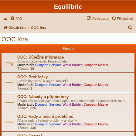
Equilibrie
FAQ
Registrovat
Přihlásit se
H
Obsah fóra
OOC fóra
l
OOC fóra
e
Fórum
d
a
OOC: Důležité informace
Co je potřeba vědět. Prosím čtěte.
t
Moderátoři:
Dungeon Servant
,
World Builder
,
Dungeon Master
Témata:
16
OOC: Prohřešky
Prohřešky hráčů a jiných subjektů.
Moderátoři:
Dungeon Servant
,
World Builder
,
Dungeon Master
Témata:
2
OOC: Nápady a připomínky
Pokud vás napadlo jak něco zlepšit, nebo chcete něco naopak zkritizovat
Moderátoři:
Dungeon Servant
,
World Builder
,
Dungeon Master
Témata:
326
OOC: Rady a řešení problémů
Různé rady a řešené problémy a návrhy
Moderátoři:
Dungeon Servant
,
World Builder
,
Dungeon Master
Témata:
438