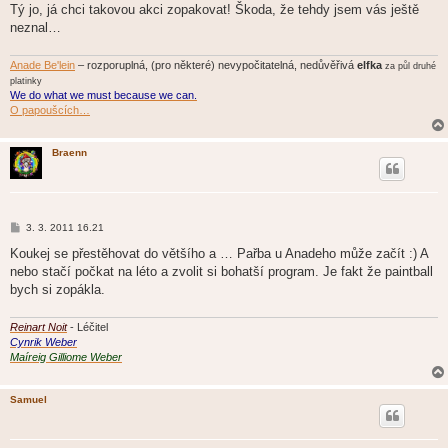
Tý jo, já chci takovou akci zopakovat! Škoda, že tehdy jsem vás ještě
neznal…
Anade Be'lein
– rozporuplná, (pro některé) nevypočitatelná, nedůvěřivá
elfka
za půl druhé
platinky
We do what we must because we can.
O papoušcích…
Braenn
P
3. 3. 2011 16.21
ř
í
Koukej se přestěhovat do většího a … Pařba u Anadeho může začít :) A
s
nebo stačí počkat na léto a zvolit si bohatší program. Je fakt že paintball
p
ě
bych si zopákla.
v
e
k
Reinart Noit
- Léčitel
Cynrik Weber
Maíreig Gilliome Weber
Samuel