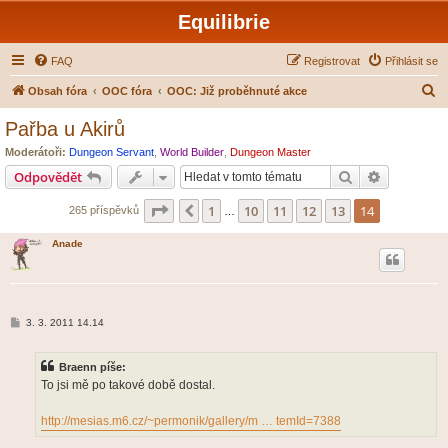
Equilibrie
FAQ
Registrovat
Přihlásit se
H
Obsah fóra
OOC fóra
OOC: Již proběhnuté akce
l
Pařba u Akirů
e
Moderátoři:
Dungeon Servant
,
World Builder
,
Dungeon Master
d
Hledat
Pokročilé 
Odpovědět
a
Stránka
14
z
14
1
10
11
12
13
14
Předchozí
265 příspěvků
t
…
Anade
P
3. 3. 2011 14.14
ř
í
s
Braenn píše:
p
ě
To jsi mě po takové době dostal.
v
e
k
http://mesias.m6.cz/~permonik/gallery/m … temId=7388