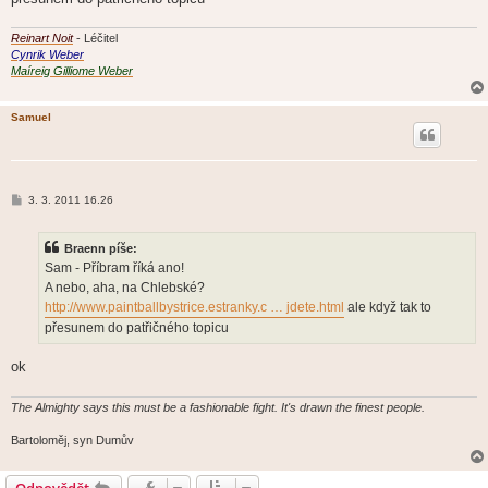
e
k
Reinart Noit
- Léčitel
Cynrik Weber
Maíreig Gilliome Weber
Samuel
P
3. 3. 2011 16.26
ř
í
s
Braenn píše:
p
ě
Sam - Příbram říká ano!
v
A nebo, aha, na Chlebské?
e
k
http://www.paintballbystrice.estranky.c … jdete.html
ale když tak to
přesunem do patřičného topicu
ok
The Almighty says this must be a fashionable fight. It's drawn the finest people.
Bartoloměj, syn Dumův