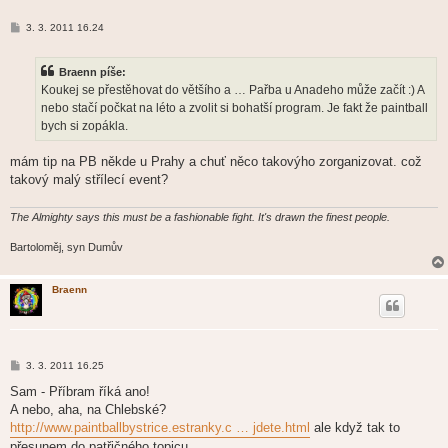
P
3. 3. 2011 16.24
ř
í
s
Braenn píše:
p
ě
Koukej se přestěhovat do většího a … Pařba u Anadeho může začít :) A
v
nebo stačí počkat na léto a zvolit si bohatší program. Je fakt že paintball
e
k
bych si zopákla.
mám tip na PB někde u Prahy a chuť něco takovýho zorganizovat. což
takový malý střílecí event?
The Almighty says this must be a fashionable fight. It's drawn the finest people.
Bartoloměj, syn Dumův
Braenn
P
3. 3. 2011 16.25
ř
í
Sam - Příbram říká ano!
s
A nebo, aha, na Chlebské?
p
ě
http://www.paintballbystrice.estranky.c … jdete.html
ale když tak to
v
přesunem do patřičného topicu