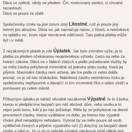
Dává se zpětně, nikdy ne předem. Čin, motivovaný penězi, si chvalné
nezaslouží.
Dává se pouze ve zlatě.
Lítostné
Společensky zcela na jiné úrovni stojí
, což je pouze jiný
termín pro almužnu. Dává se, jak naznačuje název, z lítosti, a neočekává
na oplátku nic, krom nijak nevrácené vděčnosti. Tato jediná platba může
být i v mědi.
Úplatek
Z nezákonných plateb je zde
. Jak bylo zmíněno výše, je to
platba za předem očekávanou neoprávněnou výhodu, často na nebo za
hranicí zákona. Dává se v řádech zlatých a podle požadované služby by
se měla částka pohybovat minimálně od jednoho platu osoby, která jej
přijímá. Maximální částka není určena, ale lze podle ní velmi dobře
poznat, co je od nás očekáváno. Nabídnout částku neúměrnou riziku je
společensky nepřípustné a dávající si tím víceméně říká o udání stráži a
pomluvení po celém městě.
Výpalné
Příbuzným úplatku je taktéž oficiálně nezákonné
Je to částka,
kterou si předplácíme bezpečí pro náš obchod, dům, nebo osobu a to
nejen proti tomu, kdo ji po nás požaduje. Měla by se pohybovat na deseti
procentech částky, kterou vyděláme za dobu, po kterou nás výpalné
chrání před nenadálými nehodami. Vybírat by se mělo pouze od osob
výdělečně činných a přijetím výpalného ručí (!) dotyčný za bezpečí dané
osoby a také to, že si na ní nebude výpalné nárokovat ještě někdo jiný.