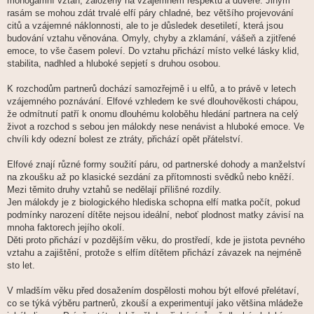
monogamní vztah, založený na vzájemném respektu a důvěře. Jiným
rasám se mohou zdát trvalé elfí páry chladné, bez většího projevování
citů a vzájemné náklonnosti, ale to je důsledek desetiletí, která jsou
budování vztahu věnována. Omyly, chyby a zklamání, vášeň a zjitřené
emoce, to vše časem poleví. Do vztahu přichází místo velké lásky klid,
stabilita, nadhled a hluboké sepjetí s druhou osobou.
K rozchodům partnerů dochází samozřejmě i u elfů, a to právě v letech
vzájemného poznávání. Elfové vzhledem ke své dlouhověkosti chápou,
že odmítnutí patří k onomu dlouhému koloběhu hledání partnera na celý
život a rozchod s sebou jen málokdy nese nenávist a hluboké emoce. Ve
chvíli kdy odezní bolest ze ztráty, přichází opět přátelství.
Elfové znají různé formy soužití páru, od partnerské dohody a manželství
na zkoušku až po klasické sezdání za přítomnosti svědků nebo kněží.
Mezi těmito druhy vztahů se nedělají přílišné rozdíly.
Jen málokdy je z biologického hlediska schopna elfí matka počít, pokud
podmínky narození dítěte nejsou ideální, neboť plodnost matky závisí na
mnoha faktorech jejího okolí.
Děti proto přichází v pozdějším věku, do prostředí, kde je jistota pevného
vztahu a zajištění, protože s elfím dítětem přichází závazek na nejméně
sto let.
V mladším věku před dosažením dospělosti mohou být elfové přelétaví,
co se týká výběru partnerů, zkouší a experimentují jako většina mládeže