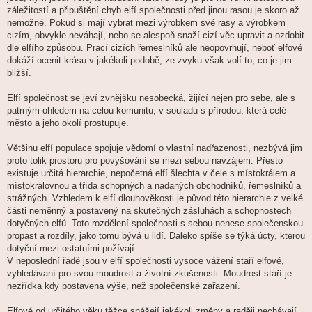
záležitostí a připuštění chyb elfí společnosti před jinou rasou je skoro až
nemožné. Pokud si mají vybrat mezi výrobkem své rasy a výrobkem
cizím, obvykle neváhají, nebo se alespoň snaží cizí věc upravit a ozdobit
dle elfího způsobu. Prací cizích řemeslníků ale neopovrhují, neboť elfové
dokáží ocenit krásu v jakékoli podobě, ze zvyku však volí to, co je jim
bližší.
Elfí společnost se jeví zvnějšku nesobecká, žijící nejen pro sebe, ale s
patrným ohledem na celou komunitu, v souladu s přírodou, která celé
město a jeho okolí prostupuje.
Většinu elfí populace spojuje vědomí o vlastní nadřazenosti, nezbývá jim
proto tolik prostoru pro povyšování se mezi sebou navzájem. Přesto
existuje určitá hierarchie, nepočetná elfí šlechta v čele s místokrálem a
místokrálovnou a třída schopných a nadaných obchodníků, řemeslníků a
strážných. Vzhledem k elfí dlouhověkosti je původ této hierarchie z velké
části neměnný a postavený na skutečných zásluhách a schopnostech
dotyčných elfů. Toto rozdělení společnosti s sebou nenese společenskou
propast a rozdíly, jako tomu bývá u lidí. Daleko spíše se týká úcty, kterou
dotyční mezi ostatními požívají.
V neposlední řadě jsou v elfí společnosti vysoce vážení staří elfové,
vyhledávaní pro svou moudrost a životní zkušenosti. Moudrost stáří je
nezřídka kdy postavena výše, než společenské zařazení.
Elfové od určitého věku těžce snášejí jakékoli změny a raději nechávají