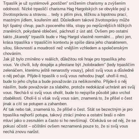
Trpaslík je už systémově „postižen“ snížením charismy a zvýšením
odolnosti. Nízké trpasličí charisma Hag Hargolských se obvykle pojí s
životosprávou a stravou… tedy s pitím piva, těžkou a lopotnou prací,
mastným jídlem, kouřením atd. Důsledkem takové životosprávy může
být špatný chrup, pach zpoceného těla, stopy po nejrůznějších těžkých
zraněních, pokydané oblečení, páchnutí z úst atd. Ovšem pro ostatní
takto „škaredý“ trpaslík bude v Hag Hargol vlastně normální… přeci jen,
krása trpaslíka v trpasličím kontextu je spíše dána jeho charakterem,
silou, šikovností a moudrostí než vnějším vzhledem a společenským
chováním.
Jak již bylo zmíněno v reáliích, důležitou roli hraje pro trpaslíka jeho
vous. Ve chvíli, kdy dospěje a přestane být „holobradem“ (tedy trpasličím
zelenáčem, kterému ještě nenarostly vousy), pěstí svůj vous a důsledně
o něj pečuje. Přijde-li trpaslík o svůj vous nehodou (např. uhoří-li mu),
bude to jeho chyba a bude považován za nešikovného. Přijde-li o něj
násilím, bude považován za slabého, protože nedokázal uchránit ani svůj
vous. Nechá-li si svůj vous oholit, bude to nejspíše působit jako vrchol
zbabělosti. Oholí-li si však svůj vous sám, znamená to, že přišel o čest
jinak a cítí se potupen a zahamben.
Ať tak nebo tak, znamená to, že přišel o čest. Stát se bezectným je pro
trpaslíka nejhorší potupa, takový ztrácí jméno a ostatní braši o něm
mluví jako o zesnulém a často si ho nevšímají. Očekává se od něj, že se
pokusí očistit – očištění ovšem neznamená pouze to, že si svůj vous
nechá znovu narůst.