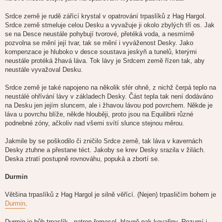
Srdce země je rudě zářící krystal v opatrování trpaslíků z Hag Hargol.
Srdce země stmeluje celou Desku a vyvažuje ji okolo zbylých tří os. Jak
se na Desce neustále pohybují tvorové, přetéká voda, a nesmírně
pozvolna se mění její tvar, tak se mění i vyváženost Desky. Jako
kompenzace je hluboko v desce soustava jeskyň a tunelů, kterými
neustále protéká žhavá láva. Tok lávy je Srdcem země řízen tak, aby
neustále vyvažoval Desku.
Srdce země je také napojeno na několik sfér ohně, z nichž čerpá teplo na
neustálé ohřívání lávy v základech Desky. Část tepla tak není dodáváno
na Desku jen jejím sluncem, ale i žhavou lávou pod povrchem. Někde je
láva u povrchu blíže, někde hlouběji, proto jsou na Equilibrii různé
podnebné zóny, ačkoliv nad všemi svítí slunce stejnou měrou.
Jakmile by se poškodilo či zničilo Srdce země, tak láva v kavernách
Desky ztuhne a přestane téct. Jakoby se krev Desky srazila v žilách.
Deska ztratí postupně rovnováhu, popuká a zbortí se.
Durmin
Většina trpaslíků z Hag Hargol je silně věřící. (Nejen) trpasličím bohem je
Durmin
.
Durmin je bůh trpaslík - patron řemesel, hlavně pak kovařiny. Rozumí i