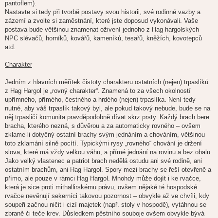
pantoflem).
Nastavte si tedy při tvorbě postavy svou historii, své rodinné vazby a
zázemí a zvolte si zaměstnání, které jste doposud vykonávali. Vaše
postava bude většinou znamenat oživení jednoho z Hag hargolských
NPC slévačů, horníků, kovářů, kameníků, tesařů, kněžích, kovotepců
atd.
Charakter
Jedním z hlavních měřítek čistoty charakteru ostatních (nejen) trpaslíků
z Hag Hargol je „rovný charakter“. Znamená to za všech okolností
upřímného, přímého, čestného a hrdého (nejen) trpaslíka. Není tedy
nutné, aby váš trpaslík takový byl, ale pokud takový nebude, bude se na
něj trpasličí komunita pravděpodobně dívat skrz prsty. Každý brach bere
bracha, kterého nezná, s důvěrou a za automaticky rovného – ovšem
zklame-li dotyčný ostatní brachy svým jednáním a chováním, většinou
toto zklamání silně pocítí. Typickými rysy „rovného“ chování je držení
slova, které má vždy velkou váhu, a přímé jednání na rovinu a bez obalu.
Jako velký vlastenec a patriot brach nedělá ostudu ani své rodině, ani
ostatním brachům, ani Hag Hargol. Spory mezi brachy se řeší otevřeně a
přímo, ale pouze v rámci Hag Hargol. Mnohdy může dojít i ke rvačce,
která je sice proti mithallirskému právu, ovšem nějaké té hospodské
rvačce nevěnují sekerníci takovou pozornost – obvykle až ve chvíli, kdy
soupeři začnou ničit i cizí majetek (např. stoly v hospodě), vytáhnou se
zbraně či teče krev. Důsledkem pěstního souboje ovšem obvykle bývá