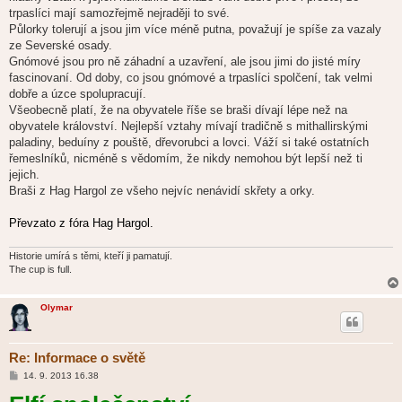
trpaslíci mají samozřejmě nejraději to své.
Půlorky tolerují a jsou jim více méně putna, považují je spíše za vazaly
ze Severské osady.
Gnómové jsou pro ně záhadní a uzavření, ale jsou jimi do jisté míry
fascinovaní. Od doby, co jsou gnómové a trpaslíci spolčení, tak velmi
dobře a úzce spolupracují.
Všeobecně platí, že na obyvatele říše se braši dívají lépe než na
obyvatele království. Nejlepší vztahy mívají tradičně s mithallirskými
paladiny, beduíny z pouště, dřevorubci a lovci. Váží si také ostatních
řemeslníků, nicméně s vědomím, že nikdy nemohou být lepší než ti
jejich.
Braši z Hag Hargol ze všeho nejvíc nenávidí skřety a orky.
Převzato z fóra Hag Hargol.
Historie umírá s těmi, kteří ji pamatují.
The cup is full.
Olymar
Re: Informace o světě
P
14. 9. 2013 16.38
ř
í