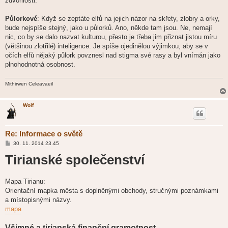
zdvořilosti.
Půlorkové
: Když se zeptáte elfů na jejich názor na skřety, zlobry a orky,
bude nejspíše stejný, jako u půlorků. Ano, někde tam jsou. Ne, nemají
nic, co by se dalo nazvat kulturou, přesto je třeba jim přiznat jistou míru
(většinou zlotřilé) inteligence. Je spíše ojedinělou výjimkou, aby se v
očích elfů nějaký půlork povznesl nad stigma své rasy a byl vnímán jako
plnohodnotná osobnost.
Mithirwen Celeavaeil
Wolf
Re: Informace o světě
P
30. 11. 2014 23.45
ř
Tirianské společenství
í
s
p
ě
v
Mapa Tirianu:
e
Orientační mapka města s doplněnými obchody, stručnými poznámkami
k
a místopisnými názvy.
mapa
Všimné a tirianská finanční gramotnost