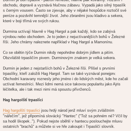
obchodu, dopravě a vyznává hlučnou zábavu. Vypadá jako silný trpaslík
s černým vousem. Často se zjevuje, aby v nějaké hospůdce roztočil své
peníze a pozdvihl temnější život. Jeho zbraněmi jsou kladivo a sekera,
které v boji třímá ve svých rukou.
Durmina uctívají hlavně v Hag Hargol a pak každý, kdo se zabývá
výrobou nebo obchodem. Je to jeden z nejuctívanějších bohů v Železné
říši. Jeho chrámy naleznete například v Hag Hargol a Mamonínu.
Co se obětin týče Durmin nikdy nepohrdne dobrým jídlem a pitím.
Obzvláště trpasličím pivem. Durminovým znakem je velká sekera.
Durmin je jeden z nejstarších bohů v Železné říši. Přišel s prvními
trpaslíky, kteří založili Hag Hargol. Tam se také vyznával ponejprv.
Obchodní karavany roznesly jeho jméno i do lidských měst, kde ho začali
uctívat řemeslníci. Mezi lidmi nemá sice takovou popularitu jako Ajris
léčitelka, ale i tak mezi nimi má spoustu přívrženců.
Hag hargolští trpaslíci
Hag hargolští trpaslíci
jsou hrdý národ jenž mluví svým zvláštním
"nářečím", jež připomíná slovácký "Hantec" ("Tož sa pohném né? Včíl by
sa hodil škopek.."). Pokud nejste sběhlí v hantecu poslouchejte mluvu
ostatních "brachů" a můžete si ve hře zakoupit i Trpasličí slovník.