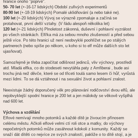
hranice onoho "poprvé".
50- 70 let
(+-16-17 lidských) Období zuřivých experimentů
80-90 let
(+-18-19 lidských) Pomalé uklidňování (a nebo také ne).
100 let
(+-20 lidských) Vývoj se výrazně zpomaluje a začíná se
protahovat, první
delší
vztahy. (V řádu alespoň několika let)
120 let
(+-21 lidských) Plnoletost zákonná, duševní i pohlavní vyzrálost
po všech stránkách. Elf/ka má za sebou mnoho zkušeností a před sebou
ještě více. Po této hranici už není neobvyklé poohlížet se po stálých
partnerech (nebo spíše po někom, u koho si to elf může dalších sto let
ujasňovat).
Samozřejmě je třeba započítat odlišnost jedinců, vliv výchovy, prostředí
atd. Mladá elfka, co do stodeseti nevytáhla paty z Amfiberai , bude asi
trochu jiná než děvče, které se od třiceti toulá samo lesem či hůř, vyrůstá
mezi lidmi. To se dá vztáhnout i na sexuální život a pohlavní zralost.
Neexistuje žádný doporučený věk pro plánování rodičovství dvou elfů, ale
nejobvyklejší spodní hranice je 200 let a jen málokdy se věkově vyšplhá
nad 600 let.
Výchova a vzdělání
Elfové nemívají mnoho potomků a každé dítě je živoucím přínosem
celému městu. Ačkoli elfové velmi ctí roli otce a matky, do výchovy
nepočetných potomků může zasáhnout kdokoli z komunity. Každý se
snaží dát dítěti co nejvíce ze svých znalostí, pakliže o to dítě stojí, a je