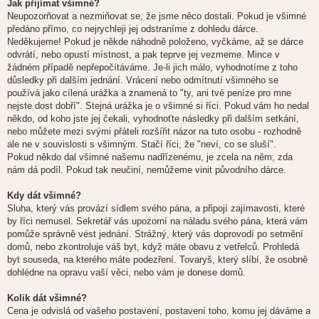
Jak přijímat všimné?
Neupozorňovat a nezmiňovat se, že jsme něco dostali. Pokud je všimné
předáno přímo, co nejrychleji jej odstraníme z dohledu dárce.
Neděkujeme! Pokud je někde náhodně položeno, vyčkáme, až se dárce
odvrátí, nebo opustí místnost, a pak teprve jej vezmeme. Mince v
žádném případě nepřepočítáváme. Je-li jich málo, vyhodnotíme z toho
důsledky při dalším jednání. Vrácení nebo odmítnutí všimného se
používá jako cílená urážka a znamená to "ty, ani tvé peníze pro mne
nejste dost dobří". Stejná urážka je o všimné si říci. Pokud vám ho nedal
někdo, od koho jste jej čekali, vyhodnoťte následky při dalším setkání,
nebo můžete mezi svými přáteli rozšířit názor na tuto osobu - rozhodně
ale ne v souvislosti s všimným. Stačí říci, že "neví, co se sluší".
Pokud někdo dal všimné našemu nadřízenému, je zcela na něm, zda
nám dá podíl. Pokud tak neučiní, nemůžeme vinit původního dárce.
Kdy dát všimné?
Sluha, který vás provází sídlem svého pána, a připojí zajímavosti, které
by říci nemusel. Sekretář vás upozorní na náladu svého pána, která vám
pomůže správně vést jednání. Strážný, který vás doprovodí po setmění
domů, nebo zkontroluje váš byt, když máte obavu z vetřelců. Prohledá
byt souseda, na kterého máte podezření. Tovaryš, který slíbí, že osobně
dohlédne na opravu vaší věci, nebo vám je donese domů.
Kolik dát všimné?
Cena je odvislá od vašeho postavení, postavení toho, komu jej dáváme a