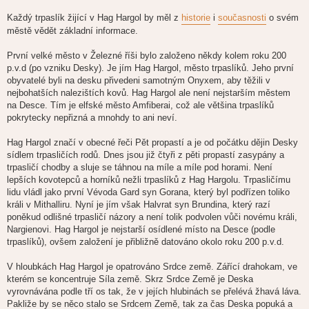
Každý trpaslík žijící v Hag Hargol by měl z
historie
i
současnosti
o svém
městě vědět základní informace.
První velké město v Železné říši bylo založeno někdy kolem roku 200
p.v.d (po vzniku Desky). Je jím Hag Hargol, město trpaslíků. Jeho první
obyvatelé byli na desku přivedeni samotným Onyxem, aby těžili v
nejbohatších nalezištích kovů. Hag Hargol ale není nejstarším městem
na Desce. Tím je elfské město Amfiberai, což ale většina trpaslíků
pokrytecky nepřizná a mnohdy to ani neví.
Hag Hargol značí v obecné řeči Pět propastí a je od počátku dějin Desky
sídlem trpasličích rodů. Dnes jsou již čtyři z pěti propastí zasypány a
trpasličí chodby a sluje se táhnou na míle a míle pod horami. Není
lepších kovotepců a horníků nežli trpaslíků z Hag Hargolu. Trpasličímu
lidu vládl jako první Vévoda Gard syn Gorana, který byl podřízen toliko
králi v Mithalliru. Nyní je jím však Halvrat syn Brundina, který razí
poněkud odlišné trpasličí názory a není tolik podvolen vůči novému králi,
Nargienovi. Hag Hargol je nejstarší osídlené místo na Desce (podle
trpaslíků), ovšem založení je přibližně datováno okolo roku 200 p.v.d.
V hloubkách Hag Hargol je opatrováno Srdce země. Zářící drahokam, ve
kterém se koncentruje Síla země. Skrz Srdce Země je Deska
vyrovnávána podle tří os tak, že v jejích hlubinách se přelévá žhavá láva.
Pakliže by se něco stalo se Srdcem Země, tak za čas Deska popuká a