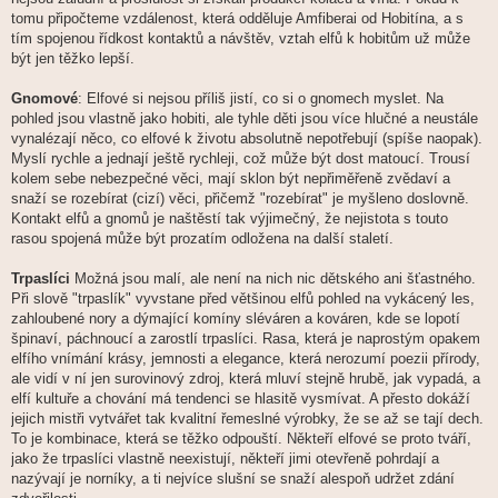
tomu připočteme vzdálenost, která odděluje Amfiberai od Hobitína, a s
tím spojenou řídkost kontaktů a návštěv, vztah elfů k hobitům už může
být jen těžko lepší.
Gnomové
: Elfové si nejsou příliš jistí, co si o gnomech myslet. Na
pohled jsou vlastně jako hobiti, ale tyhle děti jsou více hlučné a neustále
vynalézají něco, co elfové k životu absolutně nepotřebují (spíše naopak).
Myslí rychle a jednají ještě rychleji, což může být dost matoucí. Trousí
kolem sebe nebezpečné věci, mají sklon být nepřiměřeně zvědaví a
snaží se rozebírat (cizí) věci, přičemž "rozebírat" je myšleno doslovně.
Kontakt elfů a gnomů je naštěstí tak výjimečný, že nejistota s touto
rasou spojená může být prozatím odložena na další staletí.
Trpaslíci
Možná jsou malí, ale není na nich nic dětského ani šťastného.
Při slově "trpaslík" vyvstane před většinou elfů pohled na vykácený les,
zahloubené nory a dýmající komíny sléváren a kováren, kde se lopotí
špinaví, páchnoucí a zarostlí trpaslíci. Rasa, která je naprostým opakem
elfího vnímání krásy, jemnosti a elegance, která nerozumí poezii přírody,
ale vidí v ní jen surovinový zdroj, která mluví stejně hrubě, jak vypadá, a
elfí kultuře a chování má tendenci se hlasitě vysmívat. A přesto dokáží
jejich mistři vytvářet tak kvalitní řemeslné výrobky, že se až se tají dech.
To je kombinace, která se těžko odpouští. Někteří elfové se proto tváří,
jako že trpaslíci vlastně neexistují, někteří jimi otevřeně pohrdají a
nazývají je norníky, a ti nejvíce slušní se snaží alespoň udržet zdání