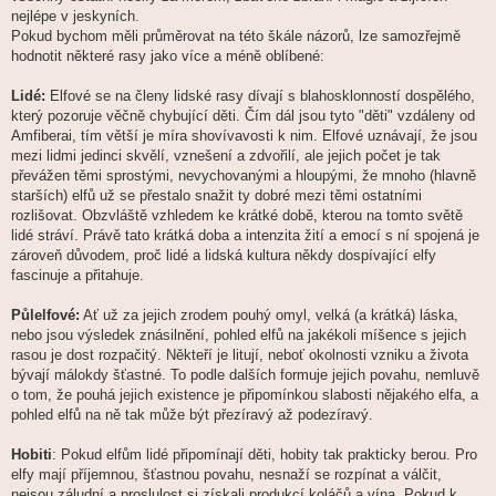
nejlépe v jeskyních.
Pokud bychom měli průměrovat na této škále názorů, lze samozřejmě
hodnotit některé rasy jako více a méně oblíbené:
Lidé:
Elfové se na členy lidské rasy dívají s blahosklonností dospělého,
který pozoruje věčně chybující děti. Čím dál jsou tyto "děti" vzdáleny od
Amfiberai, tím větší je míra shovívavosti k nim. Elfové uznávají, že jsou
mezi lidmi jedinci skvělí, vznešení a zdvořilí, ale jejich počet je tak
převážen těmi sprostými, nevychovanými a hloupými, že mnoho (hlavně
starších) elfů už se přestalo snažit ty dobré mezi těmi ostatními
rozlišovat. Obzvláště vzhledem ke krátké době, kterou na tomto světě
lidé stráví. Právě tato krátká doba a intenzita žití a emocí s ní spojená je
zároveň důvodem, proč lidé a lidská kultura někdy dospívající elfy
fascinuje a přitahuje.
Půlelfové:
Ať už za jejich zrodem pouhý omyl, velká (a krátká) láska,
nebo jsou výsledek znásilnění, pohled elfů na jakékoli míšence s jejich
rasou je dost rozpačitý. Někteří je litují, neboť okolnosti vzniku a života
bývají málokdy šťastné. To podle dalších formuje jejich povahu, nemluvě
o tom, že pouhá jejich existence je připomínkou slabosti nějakého elfa, a
pohled elfů na ně tak může být přezíravý až podezíravý.
Hobiti
: Pokud elfům lidé připomínají děti, hobity tak prakticky berou. Pro
elfy mají příjemnou, šťastnou povahu, nesnaží se rozpínat a válčit,
nejsou záludní a proslulost si získali produkcí koláčů a vína. Pokud k