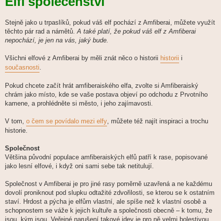
Elfí společenství
s
p
ě
v
Stejně jako u trpaslíků, pokud váš elf pochází z Amfiberai, můžete využít
e
těchto pár rad a námětů.
A také platí, že pokud váš elf z Amfiberai
k
nepochází, je jen na vás, jaký bude.
Všichni elfové z Amfiberai by měli znát něco o historii
historii
i
současnosti
.
Pokud chcete začít hrát amfiberaiského elfa, zvolte si Amfiberaiský
chrám jako místo, kde se vaše postava objeví po odchodu z Prvotního
kamene, a prohlédněte si město, i jeho zajímavosti.
V tom,
o čem se povídalo mezi elfy
, můžete též najít inspiraci a trochu
historie.
Společnost
Většina původní populace amfiberaiských elfů patří k rase, popisované
jako lesní elfové, i když oni sami sebe tak netitulují.
Společnost v Amfiberai je pro jiné rasy poměrně uzavřená a ne každému
dovolí proniknout pod slupku odtažité zdvořilosti, se kterou se k ostatním
staví. Hrdost a pýcha je elfům vlastní, ale spíše než k vlastní osobě a
schopnostem se váže k jejich kultuře a společnosti obecně – k tomu, že
jsou, kým jsou. Veřejné narušení takové idey je pro ně velmi bolestivou