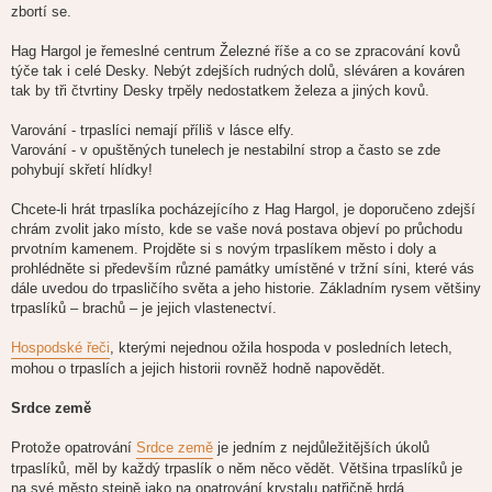
zbortí se.
Hag Hargol je řemeslné centrum Železné říše a co se zpracování kovů
týče tak i celé Desky. Nebýt zdejších rudných dolů, sléváren a kováren
tak by tři čtvrtiny Desky trpěly nedostatkem železa a jiných kovů.
Varování - trpaslíci nemají příliš v lásce elfy.
Varování - v opuštěných tunelech je nestabilní strop a často se zde
pohybují skřetí hlídky!
Chcete-li hrát trpaslíka pocházejícího z Hag Hargol, je doporučeno zdejší
chrám zvolit jako místo, kde se vaše nová postava objeví po průchodu
prvotním kamenem. Projděte si s novým trpaslíkem město i doly a
prohlédněte si především různé památky umístěné v tržní síni, které vás
dále uvedou do trpasličího světa a jeho historie. Základním rysem většiny
trpaslíků – brachů – je jejich vlastenectví.
Hospodské řeči
, kterými nejednou ožila hospoda v posledních letech,
mohou o trpaslích a jejich historii rovněž hodně napovědět.
Srdce země
Protože opatrování
Srdce země
je jedním z nejdůležitějších úkolů
trpaslíků, měl by každý trpaslík o něm něco vědět. Většina trpaslíků je
na své město stejně jako na opatrování krystalu patřičně hrdá.