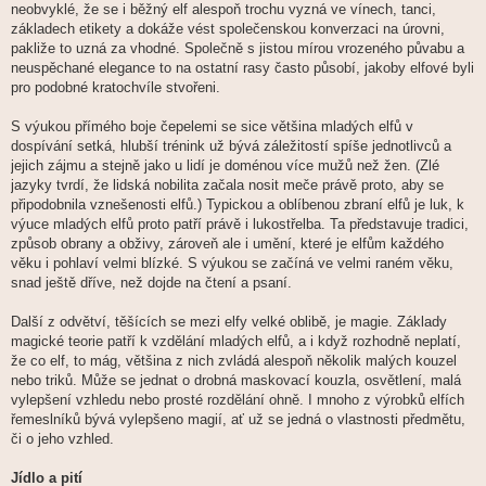
neobvyklé, že se i běžný elf alespoň trochu vyzná ve vínech, tanci,
základech etikety a dokáže vést společenskou konverzaci na úrovni,
pakliže to uzná za vhodné. Společně s jistou mírou vrozeného půvabu a
neuspěchané elegance to na ostatní rasy často působí, jakoby elfové byli
pro podobné kratochvíle stvořeni.
S výukou přímého boje čepelemi se sice většina mladých elfů v
dospívání setká, hlubší trénink už bývá záležitostí spíše jednotlivců a
jejich zájmu a stejně jako u lidí je doménou více mužů než žen. (Zlé
jazyky tvrdí, že lidská nobilita začala nosit meče právě proto, aby se
připodobnila vznešenosti elfů.) Typickou a oblíbenou zbraní elfů je luk, k
výuce mladých elfů proto patří právě i lukostřelba. Ta představuje tradici,
způsob obrany a obživy, zároveň ale i umění, které je elfům každého
věku i pohlaví velmi blízké. S výukou se začíná ve velmi raném věku,
snad ještě dříve, než dojde na čtení a psaní.
Další z odvětví, těšících se mezi elfy velké oblibě, je magie. Základy
magické teorie patří k vzdělání mladých elfů, a i když rozhodně neplatí,
že co elf, to mág, většina z nich zvládá alespoň několik malých kouzel
nebo triků. Může se jednat o drobná maskovací kouzla, osvětlení, malá
vylepšení vzhledu nebo prosté rozdělání ohně. I mnoho z výrobků elfích
řemeslníků bývá vylepšeno magií, ať už se jedná o vlastnosti předmětu,
či o jeho vzhled.
Jídlo a pití