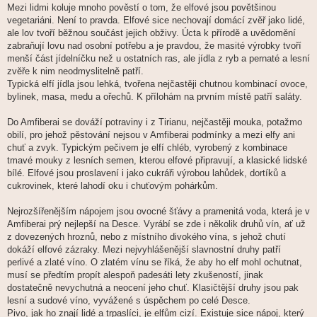
Mezi lidmi koluje mnoho pověstí o tom, že elfové jsou povětšinou
vegetariáni. Není to pravda. Elfové sice nechovají domácí zvěř jako lidé,
ale lov tvoří běžnou součást jejich obživy. Úcta k přírodě a uvědomění
zabraňují lovu nad osobní potřebu a je pravdou, že masité výrobky tvoří
menší část jídelníčku než u ostatních ras, ale jídla z ryb a pernaté a lesní
zvěře k nim neodmyslitelně patří.
Typická elfí jídla jsou lehká, tvořena nejčastěji chutnou kombinací ovoce,
bylinek, masa, medu a ořechů. K přílohám na prvním místě patří saláty.
Do Amfiberai se dováží potraviny i z Tirianu, nejčastěji mouka, potažmo
obilí, pro jehož pěstování nejsou v Amfiberai podmínky a mezi elfy ani
chuť a zvyk. Typickým pečivem je elfí chléb, vyrobený z kombinace
tmavé mouky z lesních semen, kterou elfové připravují, a klasické lidské
bílé. Elfové jsou proslavení i jako cukráři výrobou lahůdek, dortíků a
cukrovinek, které lahodí oku i chuťovým pohárkům.
Nejrozšířenějším nápojem jsou ovocné šťávy a pramenitá voda, která je v
Amfiberai prý nejlepší na Desce. Vyrábí se zde i několik druhů vín, ať už
z dovezených hroznů, nebo z místního divokého vína, s jehož chutí
dokáží elfové zázraky. Mezi nejvyhlášenější slavnostní druhy patří
perlivé a zlaté víno. O zlatém vínu se říká, že aby ho elf mohl ochutnat,
musí se předtím propít alespoň padesáti lety zkušeností, jinak
dostatečně nevychutná a neocení jeho chuť. Klasičtější druhy jsou pak
lesní a sudové víno, vyvážené s úspěchem po celé Desce.
Pivo, jak ho znají lidé a trpaslíci, je elfům cizí. Existuje sice nápoj, který