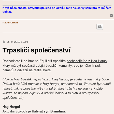
Když něco chcete, nevynucujte si to od okolí. Ptejte se, co vy sami pro to můžete
udělat.
Pavel Urban
P
25. 9. 2010 12.50
ř
Trpasličí společenství
í
s
p
ě
v
Rozhodnete-li se hrát na Equilibrii trpaslíka
pocházejícího z Hag Hargol
,
e
který má být součástí zdejší trpasličí komunity, zde je několik rad,
k
námětů a odkazů na reálie světa.
(Pokud Váš trpaslík nepochází z Hag Hargol, je zcela na vás, jaký bude.
Pokud bude Váš trpaslík z Hag Hargol, neznamená to, že musí být nutně
takový, jak je popsáno níže - a také takoví všichni nejsou - v každé
kultuře se najdou výjimky a odlišní jedinci a to platí o pro trpasličí
společenství.)
Hag Hargol
Aktuální vojvoda je
Halvrat syn Brundina
.