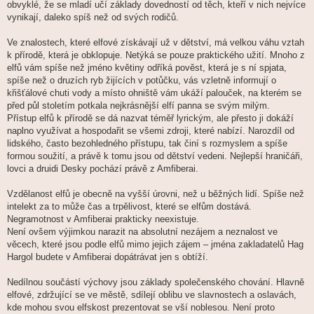
obvyklé, že se mladí učí základy dovedností od těch, kteří v nich nejvíce
vynikají, daleko spíš než od svých rodičů.
Ve znalostech, které elfové získávají už v dětství, má velkou váhu vztah
k přírodě, která je obklopuje. Netýká se pouze praktického užití. Mnoho z
elfů vám spíše než jméno květiny odříká pověst, která je s ní spjata,
spíše než o druzích ryb žijících v potůčku, vás vzletně informují o
křišťálové chuti vody a místo ohniště vám ukáží palouček, na kterém se
před půl stoletím potkala nejkrásnější elfí panna se svým milým.
Přístup elfů k přírodě se dá nazvat téměř lyrickým, ale přesto ji dokáží
naplno využívat a hospodařit se všemi zdroji, které nabízí. Narozdíl od
lidského, často bezohledného přístupu, tak činí s rozmyslem a spíše
formou soužití, a právě k tomu jsou od dětství vedeni. Nejlepší hraničáři,
lovci a druidi Desky pochází právě z Amfiberai.
Vzdělanost elfů je obecně na vyšší úrovni, než u běžných lidí. Spíše než
intelekt za to může čas a trpělivost, které se elfům dostává.
Negramotnost v Amfiberai prakticky neexistuje.
Není ovšem výjimkou narazit na absolutní nezájem a neznalost ve
věcech, které jsou podle elfů mimo jejich zájem – jména zakladatelů Hag
Hargol budete v Amfiberai dopátrávat jen s obtíží.
Nedílnou součástí výchovy jsou základy společenského chování. Hlavně
elfové, zdržující se ve městě, sdílejí oblibu ve slavnostech a oslavách,
kde mohou svou elfskost prezentovat se vší noblesou. Není proto