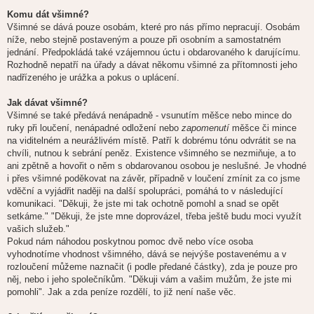
Komu dát všimné?
Všimné se dává pouze osobám, které pro nás přímo nepracují. Osobám
níže, nebo stejně postaveným a pouze při osobním a samostatném
jednání. Předpokládá také vzájemnou úctu i obdarovaného k darujícímu.
Rozhodně nepatří na úřady a dávat někomu všimné za přítomnosti jeho
nadřízeného je urážka a pokus o uplácení.
Jak dávat všimné?
Všimné se také předává nenápadně - vsunutím měšce nebo mince do
ruky při loučení, nenápadné odložení nebo
zapomenutí
měšce či mince
na viditelném a neurážlivém místě. Patří k dobrému tónu odvrátit se na
chvíli, nutnou k sebrání peněz. Existence všimného se nezmiňuje, a to
ani zpětně a hovořit o něm s obdarovanou osobou je neslušné. Je vhodné
i přes všimné poděkovat na závěr, případně v loučení zmínit za co jsme
vděční a vyjádřit naději na další spolupráci, pomáhá to v následující
komunikaci. "Děkuji, že jste mi tak ochotně pomohl a snad se opět
setkáme." "Děkuji, že jste mne doprovázel, třeba ještě budu moci využít
vašich služeb."
Pokud nám náhodou poskytnou pomoc dvě nebo více osoba
vyhodnotíme vhodnost všimného, dává se nejvýše postavenému a v
rozloučení můžeme naznačit (i podle předané částky), zda je pouze pro
něj, nebo i jeho společníkům. "Děkuji vám a vašim mužům, že jste mi
pomohli". Jak a zda peníze rozdělí, to již není naše věc.