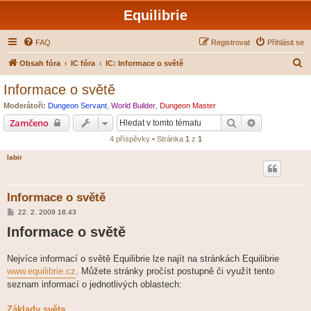
Equilibrie
FAQ
Registrovat
Přihlásit se
H
Obsah fóra
IC fóra
IC: Informace o světě
l
Informace o světě
e
Moderátoři:
Dungeon Servant
,
World Builder
,
Dungeon Master
d
Hledat
Pokročilé hl
Zamčeno
a
4 příspěvky • Stránka
1
z
1
t
labir
Informace o světě
P
22. 2. 2009 18.43
ř
Informace o světě
í
s
p
ě
Nejvíce informací o světě Equilibrie lze najít na stránkách Equilibrie
v
www.equilibrie.cz
e
. Můžete stránky pročíst postupně či využít tento
k
seznam informací o jednotlivých oblastech:
Základy světa