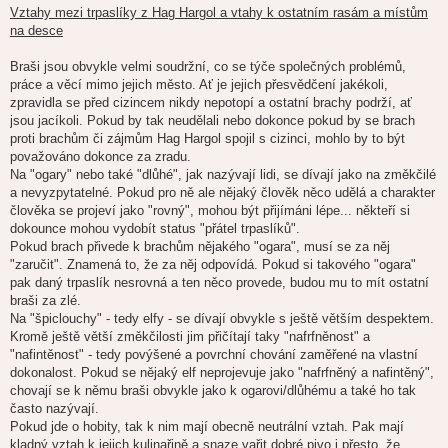
Vztahy mezi trpaslíky z Hag Hargol a vtahy k ostatním rasám a místům
na desce
Braši jsou obvykle velmi soudržní, co se týče společných problémů,
práce a věcí mimo jejich město. Ať je jejich přesvědčení jakékoli,
zpravidla se před cizincem nikdy nepotopí a ostatní brachy podrží, ať
jsou jacíkoli. Pokud by tak neudělali nebo dokonce pokud by se brach
proti brachům či zájmům Hag Hargol spojil s cizinci, mohlo by to být
považováno dokonce za zradu.
Na "ogary" nebo také "dlůhé", jak nazývají lidi, se dívají jako na změkčilé
a nevyzpytatelné. Pokud pro ně ale nějaký člověk něco udělá a charakter
člověka se projeví jako "rovný", mohou být přijímáni lépe... někteří si
dokounce mohou vydobít status "přátel trpaslíků".
Pokud brach přivede k brachům nějakého "ogara", musí se za něj
"zaručit". Znamená to, že za něj odpovídá. Pokud si takového "ogara"
pak daný trpaslík nesrovná a ten něco provede, budou mu to mít ostatní
braši za zlé.
Na "špiclouchy" - tedy elfy - se dívají obvykle s ještě větším despektem.
Kromě ještě větší změkčilosti jim přičítají taky "nafrfněnost" a
"nafintěnost" - tedy povýšené a povrchní chování zaměřené na vlastní
dokonalost. Pokud se nějaký elf neprojevuje jako "nafrfněný a nafintěný",
chovají se k němu braši obvykle jako k ogarovi/dlůhému a také ho tak
často nazývají.
Pokud jde o hobity, tak k nim mají obecně neutrální vztah. Pak mají
kladný vztah k jejich kulinařině a snaze vařit dobré pivo i přesto, že