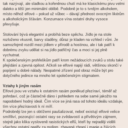
tak nazývají, ale sladkou a kořeněnou chutí má ke klasickému pivu velmi
daleko a těší jen minimální oblibě. Podobně je to s tvrdým alkoholem,
místo něhož elfové – pokud už vůbec – dávají přednost ovocným likérům
a alkoholickým šťávám. Konzumace vína ostatní druhy vysoce
převyšuje.
Stolování bývá elegantní a probíhá beze spěchu. Jídlo je na stole
rozloženo vkusně, barvy sladěny, důraz je kladen na vzhled i vůni. Je
samozřejmě rozdíl mezi jídlem v přírodě a hostinou, ale i tak patří k
dobrému zvyku udělat si na jídlo patřičný čas a moci si jej plně
vychutnat.
K společenským prohřeškům patří krom nežádoucích zvuků u stolu také
přejídání a zjevná opilost. Ačkoli se elfové napijí rádi, většinou skončí v
popíjení u dobré nálady. Neopatrné zřízení pod obraz může být pro
dotyčného jedince na mnoho let společenským stigmatem.
Vztahy k jiným rasám
Elfové jsou ve vztahu k ostatním rasám poněkud přezíraví, téměř až
pohrdaví, což je částečně dáno i pohledem na sebe samé jakožto na
napodobení hodný ideál. Čím více se jiná rasa od tohoto ideálu vzdaluje,
tím více přezíravosti k ní míří.
Podrobněji lze jen s obtížemi paušalizovat, neboť existují elfové velice
smířiliví, pozorující ostatní rasy se zvědavostí a přívětivým zájmem,
stejně jako klika vysloveně rasistických elfů, kteří by nejraději viděli
všechny ostatní neelfy za mořem, zbavené zbraní i magie a žijících