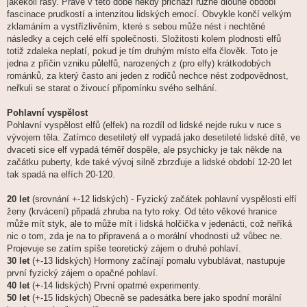
jakékoli rasy. Právě v této době někdy přichází různě dlouhé období
fascinace prudkostí a intenzitou lidských emocí. Obvykle končí velkým
zklamáním a vystřízlivěním, které s sebou může nést i nechtěné
následky a cejch celé elfí společnosti. Složitosti kolem plodnosti elfů
totiž zdaleka neplatí, pokud je tím druhým místo elfa člověk. Toto je
jedna z příčin vzniku půlelfů, narozených z (pro elfy) krátkodobých
románků, za který často ani jeden z rodičů nechce nést zodpovědnost,
neřkuli se starat o živoucí připomínku svého selhání.
Pohlavní vyspělost
Pohlavní vyspělost elfů (elfek) na rozdíl od lidské nejde ruku v ruce s
vývojem těla. Zatímco desetiletý elf vypadá jako desetileté lidské dítě, ve
dvaceti sice elf vypadá téměř dospěle, ale psychicky je tak někde na
začátku puberty, kde také vývoj silně zbrzďuje a lidské období 12-20 let
tak spadá na elfích 20-120.
20 let
(srovnání +-12 lidských) - Fyzický začátek pohlavní vyspělosti elfí
ženy (krvácení) připadá zhruba na tyto roky. Od této věkové hranice
může mít styk, ale to může mít i lidská holčička v jedenácti, což neříká
nic o tom, zda je na to připravená a o morální vhodnosti už vůbec ne.
Projevuje se zatím spíše teoretický zájem o druhé pohlaví.
30 let
(+-13 lidských) Hormony začínají pomalu vybublávat, nastupuje
první fyzický zájem o opačné pohlaví.
40 let
(+-14 lidských) První opatrné experimenty.
50 let
(+-15 lidských) Obecně se padesátka bere jako spodní morální