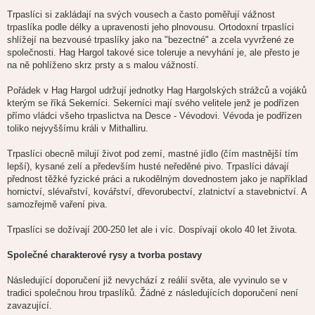
Trpaslíci si zakládají na svých vousech a často poměřují vážnost
trpaslíka podle délky a upravenosti jeho plnovousu. Ortodoxní trpaslíci
shlížejí na bezvousé trpaslíky jako na "bezectné" a zcela vyvržené ze
společnosti. Hag Hargol takové sice toleruje a nevyhání je, ale přesto je
na ně pohlíženo skrz prsty a s malou vážností.
Pořádek v Hag Hargol udržují jednotky Hag Hargolských strážců a vojáků
kterým se říká Sekerníci. Sekerníci mají svého velitele jenž je podřízen
přímo vládci všeho trpaslictva na Desce - Vévodovi. Vévoda je podřízen
toliko nejvyššímu králi v Mithalliru.
Trpaslíci obecně milují život pod zemí, mastné jídlo (čím mastnější tím
lepší), kysané zelí a především husté neředěné pivo. Trpaslíci dávají
přednost těžké fyzické práci a rukodělným dovednostem jako je například
hornictví, slévařství, kovářství, dřevorubectví, zlatnictví a stavebnictví. A
samozřejmě vaření piva.
Trpaslíci se dožívají 200-250 let ale i víc. Dospívají okolo 40 let života.
Společné charakterové rysy a tvorba postavy
Následující doporučení již nevychází z reálií světa, ale vyvinulo se v
tradici společnou hrou trpaslíků. Žádné z následujících doporučení není
zavazující.