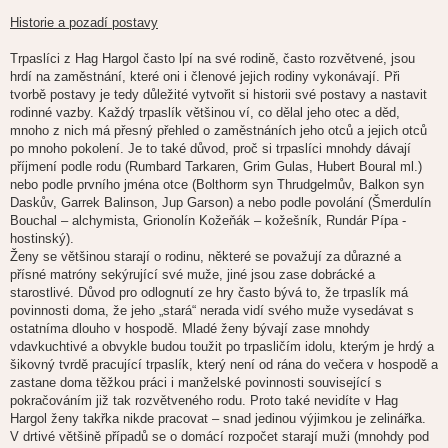
Historie a pozadí postavy
Trpaslíci z Hag Hargol často lpí na své rodině, často rozvětvené, jsou
hrdí na zaměstnání, které oni i členové jejich rodiny vykonávají. Při
tvorbě postavy je tedy důležité vytvořit si historii své postavy a nastavit
rodinné vazby. Každý trpaslík většinou ví, co dělal jeho otec a děd,
mnoho z nich má přesný přehled o zaměstnáních jeho otců a jejich otců
po mnoho pokolení. Je to také důvod, proč si trpaslíci mnohdy dávají
příjmení podle rodu (Rumbard Tarkaren, Grim Gulas, Hubert Boural ml.)
nebo podle prvního jména otce (Bolthorm syn Thrudgelmův, Balkon syn
Daskův, Garrek Balinson, Jup Garson) a nebo podle povolání (Šmerdulín
Bouchal – alchymista, Grionolín Kožeňák – kožešník, Rundár Pípa -
hostinský).
Ženy se většinou starají o rodinu, některé se považují za důrazné a
přísné matróny sekýrující své muže, jiné jsou zase dobrácké a
starostlivé. Důvod pro odlognutí ze hry často bývá to, že trpaslík má
povinnosti doma, že jeho „stará“ nerada vidí svého muže vysedávat s
ostatníma dlouho v hospodě. Mladé ženy bývají zase mnohdy
vdavkuchtivé a obvykle budou toužit po trpasličím idolu, kterým je hrdý a
šikovný tvrdě pracující trpaslík, který není od rána do večera v hospodě a
zastane doma těžkou práci i manželské povinnosti související s
pokračováním již tak rozvětveného rodu. Proto také nevidíte v Hag
Hargol ženy takřka nikde pracovat – snad jedinou výjimkou je zelinářka.
V drtivé většině případů se o domácí rozpočet starají muži (mnohdy pod