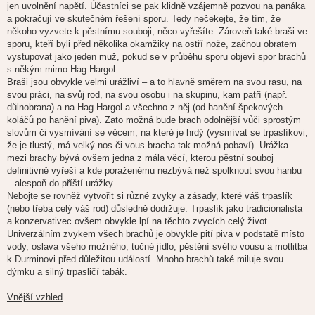
jen uvolnění napětí. Účastníci se pak klidně vzájemně pozvou na panáka
a pokračují ve skutečném řešení sporu. Tedy nečekejte, že tím, že
někoho vyzvete k pěstnímu souboji, něco vyřešíte. Zároveň také braši ve
sporu, kteří byli před několika okamžiky na ostří nože, začnou obratem
vystupovat jako jeden muž, pokud se v průběhu sporu objeví spor brachů
s někým mimo Hag Hargol.
Braši jsou obvykle velmi urážliví – a to hlavně směrem na svou rasu, na
svou práci, na svůj rod, na svou osobu i na skupinu, kam patří (např.
důlnobrana) a na Hag Hargol a všechno z něj (od hanění špekových
koláčů po hanění piva). Zato možná bude brach odolnější vůči sprostým
slovům či vysmívání se věcem, na které je hrdý (vysmívat se trpaslíkovi,
že je tlustý, má velký nos či vous bracha tak možná pobaví). Urážka
mezi brachy bývá ovšem jedna z mála věcí, kterou pěstní souboj
definitivně vyřeší a kde poraženému nezbývá než spolknout svou hanbu
– alespoň do příští urážky.
Nebojte se rovněž vytvořit si různé zvyky a zásady, které váš trpaslík
(nebo třeba celý váš rod) důsledně dodržuje. Trpaslík jako tradicionalista
a konzervativec ovšem obvykle lpí na těchto zvycích celý život.
Univerzálním zvykem všech brachů je obvykle pití piva v podstatě místo
vody, oslava všeho možného, tučné jídlo, pěstění svého vousu a motlitba
k Durminovi před důležitou událostí. Mnoho brachů také miluje svou
dýmku a silný trpasličí tabák.
Vnější vzhled