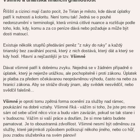
Říšští a cizinci mají často pocit, že Tirian je město, kde dávat úplatky
patří k nutnosti a koloritu. Není tomu tak! Jedná se o pouhé
nedorozumění v terminologii, která vnímá citlivé nuance a rozlišuje podle
toho, kdo, kdy, komu a za co peníze dává nebo požaduje a může být
dosti matoucí.
Existuje několik stupňů předávání peněz "z ruky do ruky" a každý
tirianský bez zaváhání pozná, který z nich dostává, který dát a který se
kdy hodí. Hlavní a nejčastější je tzv.
Všimné
Dávat všimné patří k dobrému zvyku. Nejedná se v žádném případně o
úplatek, který je nejenže urážkou, ale pochopitelně i proti zákonu. Úplatek
je platba za předem očekávanou neoprávněnou výhodu, často na nebo za
hranicí zákona. Aby se stráže dívaly jinam, aby svědek nesvědčil, nebo
svědčil falešně...
Všimné
je oproti tomu zpětná forma ocenění za služby nad rámec,
poukázání na dobré vztahy. Všimné říká - vážím si toho, že jste pro mne
sám od sebe učinil něco více a budu vám zavázán, pokud se tak stane i
v budoucnu. Vážím si vaší práce a doufám, že si mne takto budete
pamatovat. Je to oboustranná zdvořilost. Všimné nesmí být odměnou za
služby, které jakýmkoli způsobem poškozují někoho jiného, nebo co hůř,
jsou zradou služebníka na svém pánovi!