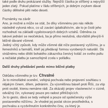
také podle druhu prokázané služby. Nejnižší částka je stříbrný a nejvyšší
jeden zlatý. Pokud platíme v řádu stříbrných, je dobrým zvykem dávat
částky dělitelné pěti nebo deseti.
Poznámky na závěr
Ano, je možné a může se stát, že díky všimnému pro nás někdo
následně vykoná něco, co už zavání úplatkářstvím, ale to je čistě jeho
rozhodnutí na základě vypěstovaných dobrých vztahů. Odměna za
takové jednání se neočekává, ba je přímo neslušná, obzvláště převýší-li
běžně dávané všimné.
Jediný vžitý způsob, kdy může všimné dát níže postavený vyššímu, je u
řemeslníků a farmářů, kteří jej předávají formou vyrobených naturálií. Dá
strážnému nebo dítěti bohatého zákazníka čerstvý koláč ze svého pultu
a nežádat platbu je samozřejmě zcela v pořádku.
Další druhy předávání peněz mimo běžné platby
Chvalné
Odrůdou všimného je tzv.
Je to mimořádné ocenění, veřejná pochvala nebo projevení souhlasu s
nějakým činem, dílem, jednáním. Za výsměšnou báseň proti Říši, za vtip
proti osobě, kterou nemáme rádi. Za okázalý projev vlastenectví v cizině,
odvážný čin, vykonaný pouze pro radost přihlížejících.
Je to gesto, dává se tedy veřejně a pouze od společensky výše
postaveného nižšímu. Je vhodné jej poslat skrze prostředníka, s
pochvalou a vyzdvihnutím konkrétního činu, za který je.