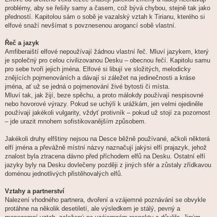
problémy, aby se řešily samy a časem, což bývá chybou, stejně tak jako
předností. Kapitolou sám o sobě je vazalský vztah k Tirianu, kterého si
elfové snaží nevšímat s povznesenou arogancí sobě vlastní.
Řeč a jazyk
Amfiberaiští elfové nepoužívají žádnou vlastní řeč. Mluví jazykem, který
je společný pro celou civilizovanou Desku – obecnou řečí. Kapitolu samu
pro sebe tvoří jejich jména. Elfové si libují ve složitých, melodicky
znějících pojmenováních a dávají si záležet na jedinečnosti a kráse
jména, ať už se jedná o pojmenování živé bytosti či místa.
Mluví tak, jak žijí, beze spěchu, a proto málokdy používají nespisovné
nebo hovorové výrazy. Pokud se uchýlí k urážkám, jen velmi ojediněle
používají jakékoli vulgarity, vždyť protivník – pokud už stojí za pozornost
– jde urazit mnohem sofistikovanějším způsobem.
Jakékoli druhy elfštiny nejsou na Desce běžně používané, ačkoli některá
elfí jména a převážně místní názvy naznačují jakýsi elfí prajazyk, jehož
znalost byla ztracena dávno před příchodem elfů na Desku. Ostatní elfí
jazyky byly na Desku dovlečeny později z jiných sfér a zůstaly zřídkavou
doménou jednotlivých přistěhovalých elfů.
Vztahy a partnerství
Nalezení vhodného partnera, dvoření a vzájemné poznávání se obvykle
protáhne na několik desetiletí, ale výsledkem je stálý, pevný a