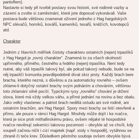
pantoflem).
Nastavte si tedy při tvorbě postavy svou historii, své rodinné vazby a
zázemí a zvolte si zaměstnání, které jste doposud vykonávali. Vaše
postava bude většinou znamenat oživení jednoho z Hag hargolských
NPC slévačů, horníků, kovářů, kameníků, tesařů, kněžích, kovotepců
atd.
Charakter
Jedním z hlavních měřítek čistoty charakteru ostatních (nejen) trpaslíků
z Hag Hargol je „rovný charakter“. Znamená to za všech okolností
upřímného, přímého, čestného a hrdého (nejen) trpaslíka. Není tedy
nutné, aby váš trpaslík takový byl, ale pokud takový nebude, bude se na
něj trpasličí komunita pravděpodobně dívat skrz prsty. Každý brach bere
bracha, kterého nezná, s důvěrou a za automaticky rovného – ovšem
zklame-li dotyčný ostatní brachy svým jednáním a chováním, většinou
toto zklamání silně pocítí. Typickými rysy „rovného“ chování je držení
slova, které má vždy velkou váhu, a přímé jednání na rovinu a bez obalu.
Jako velký vlastenec a patriot brach nedělá ostudu ani své rodině, ani
ostatním brachům, ani Hag Hargol. Spory mezi brachy se řeší otevřeně a
přímo, ale pouze v rámci Hag Hargol. Mnohdy může dojít i ke rvačce,
která je sice proti mithallirskému právu, ovšem nějaké té hospodské
rvačce nevěnují sekerníci takovou pozornost – obvykle až ve chvíli, kdy
soupeři začnou ničit i cizí majetek (např. stoly v hospodě), vytáhnou se
zbraně či teče krev. Důsledkem pěstního souboje ovšem obvykle bývá