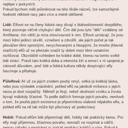
nejlépe v jeskyních.
Pokud bychom měli průměrovat na této škále názorů, lze samozřejmě
hodnotit některé rasy jako více a méně oblíbené:
Lidé:
Elfové se na členy lidské rasy dívají s blahosklonností dospělého,
který pozoruje věčně chybující děti. Čím dál jsou tyto "děti" vzdáleny od
Amfiberai, tím větší je míra shovívavosti k nim. Elfové uznávají, že jsou
mezi lidmi jedinci skvělí, vznešení a zdvořilí, ale jejich počet je tak
převážen těmi sprostými, nevychovanými a hloupými, že mnoho (hlavně
starších) elfů už se přestalo snažit ty dobré mezi těmi ostatními
rozlišovat. Obzvláště vzhledem ke krátké době, kterou na tomto světě
lidé stráví. Právě tato krátká doba a intenzita žití a emocí s ní spojená je
zároveň důvodem, proč lidé a lidská kultura někdy dospívající elfy
fascinuje a přitahuje.
Půlelfové:
Ať už za jejich zrodem pouhý omyl, velká (a krátká) láska,
nebo jsou výsledek znásilnění, pohled elfů na jakékoli míšence s jejich
rasou je dost rozpačitý. Někteří je litují, neboť okolnosti vzniku a života
bývají málokdy šťastné. To podle dalších formuje jejich povahu, nemluvě
o tom, že pouhá jejich existence je připomínkou slabosti nějakého elfa, a
pohled elfů na ně tak může být přezíravý až podezíravý.
Hobiti
: Pokud elfům lidé připomínají děti, hobity tak prakticky berou. Pro
elfy mají příjemnou, šťastnou povahu, nesnaží se rozpínat a válčit,
nejsou záludní a proslulost si získali produkcí koláčů a vína. Pokud k