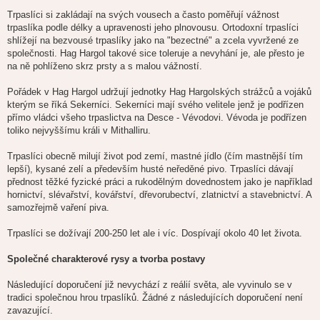
Trpaslíci si zakládají na svých vousech a často poměřují vážnost
trpaslíka podle délky a upravenosti jeho plnovousu. Ortodoxní trpaslíci
shlížejí na bezvousé trpaslíky jako na "bezectné" a zcela vyvržené ze
společnosti. Hag Hargol takové sice toleruje a nevyhání je, ale přesto je
na ně pohlíženo skrz prsty a s malou vážností.
Pořádek v Hag Hargol udržují jednotky Hag Hargolských strážců a vojáků
kterým se říká Sekerníci. Sekerníci mají svého velitele jenž je podřízen
přímo vládci všeho trpaslictva na Desce - Vévodovi. Vévoda je podřízen
toliko nejvyššímu králi v Mithalliru.
Trpaslíci obecně milují život pod zemí, mastné jídlo (čím mastnější tím
lepší), kysané zelí a především husté neředěné pivo. Trpaslíci dávají
přednost těžké fyzické práci a rukodělným dovednostem jako je například
hornictví, slévařství, kovářství, dřevorubectví, zlatnictví a stavebnictví. A
samozřejmě vaření piva.
Trpaslíci se dožívají 200-250 let ale i víc. Dospívají okolo 40 let života.
Společné charakterové rysy a tvorba postavy
Následující doporučení již nevychází z reálií světa, ale vyvinulo se v
tradici společnou hrou trpaslíků. Žádné z následujících doporučení není
zavazující.