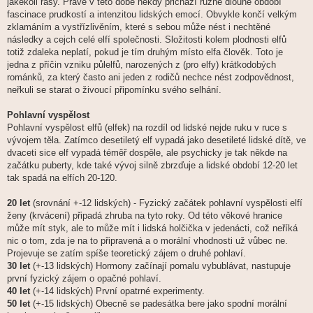
jakékoli rasy. Právě v této době někdy přichází různě dlouhé období
fascinace prudkostí a intenzitou lidských emocí. Obvykle končí velkým
zklamáním a vystřízlivěním, které s sebou může nést i nechtěné
následky a cejch celé elfí společnosti. Složitosti kolem plodnosti elfů
totiž zdaleka neplatí, pokud je tím druhým místo elfa člověk. Toto je
jedna z příčin vzniku půlelfů, narozených z (pro elfy) krátkodobých
románků, za který často ani jeden z rodičů nechce nést zodpovědnost,
neřkuli se starat o živoucí připomínku svého selhání.
Pohlavní vyspělost
Pohlavní vyspělost elfů (elfek) na rozdíl od lidské nejde ruku v ruce s
vývojem těla. Zatímco desetiletý elf vypadá jako desetileté lidské dítě, ve
dvaceti sice elf vypadá téměř dospěle, ale psychicky je tak někde na
začátku puberty, kde také vývoj silně zbrzďuje a lidské období 12-20 let
tak spadá na elfích 20-120.
20 let
(srovnání +-12 lidských) - Fyzický začátek pohlavní vyspělosti elfí
ženy (krvácení) připadá zhruba na tyto roky. Od této věkové hranice
může mít styk, ale to může mít i lidská holčička v jedenácti, což neříká
nic o tom, zda je na to připravená a o morální vhodnosti už vůbec ne.
Projevuje se zatím spíše teoretický zájem o druhé pohlaví.
30 let
(+-13 lidských) Hormony začínají pomalu vybublávat, nastupuje
první fyzický zájem o opačné pohlaví.
40 let
(+-14 lidských) První opatrné experimenty.
50 let
(+-15 lidských) Obecně se padesátka bere jako spodní morální