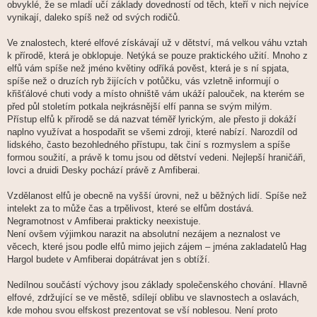
obvyklé, že se mladí učí základy dovedností od těch, kteří v nich nejvíce
vynikají, daleko spíš než od svých rodičů.
Ve znalostech, které elfové získávají už v dětství, má velkou váhu vztah
k přírodě, která je obklopuje. Netýká se pouze praktického užití. Mnoho z
elfů vám spíše než jméno květiny odříká pověst, která je s ní spjata,
spíše než o druzích ryb žijících v potůčku, vás vzletně informují o
křišťálové chuti vody a místo ohniště vám ukáží palouček, na kterém se
před půl stoletím potkala nejkrásnější elfí panna se svým milým.
Přístup elfů k přírodě se dá nazvat téměř lyrickým, ale přesto ji dokáží
naplno využívat a hospodařit se všemi zdroji, které nabízí. Narozdíl od
lidského, často bezohledného přístupu, tak činí s rozmyslem a spíše
formou soužití, a právě k tomu jsou od dětství vedeni. Nejlepší hraničáři,
lovci a druidi Desky pochází právě z Amfiberai.
Vzdělanost elfů je obecně na vyšší úrovni, než u běžných lidí. Spíše než
intelekt za to může čas a trpělivost, které se elfům dostává.
Negramotnost v Amfiberai prakticky neexistuje.
Není ovšem výjimkou narazit na absolutní nezájem a neznalost ve
věcech, které jsou podle elfů mimo jejich zájem – jména zakladatelů Hag
Hargol budete v Amfiberai dopátrávat jen s obtíží.
Nedílnou součástí výchovy jsou základy společenského chování. Hlavně
elfové, zdržující se ve městě, sdílejí oblibu ve slavnostech a oslavách,
kde mohou svou elfskost prezentovat se vší noblesou. Není proto