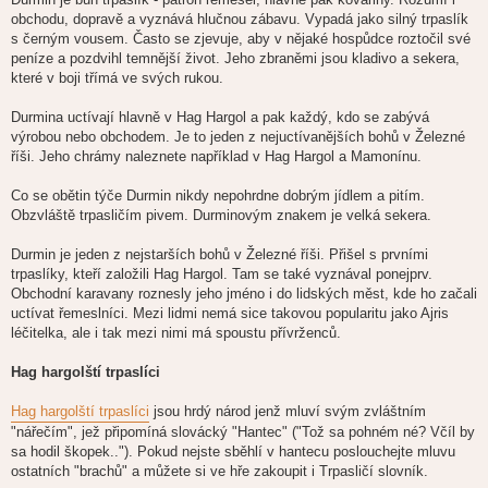
obchodu, dopravě a vyznává hlučnou zábavu. Vypadá jako silný trpaslík
s černým vousem. Často se zjevuje, aby v nějaké hospůdce roztočil své
peníze a pozdvihl temnější život. Jeho zbraněmi jsou kladivo a sekera,
které v boji třímá ve svých rukou.
Durmina uctívají hlavně v Hag Hargol a pak každý, kdo se zabývá
výrobou nebo obchodem. Je to jeden z nejuctívanějších bohů v Železné
říši. Jeho chrámy naleznete například v Hag Hargol a Mamonínu.
Co se obětin týče Durmin nikdy nepohrdne dobrým jídlem a pitím.
Obzvláště trpasličím pivem. Durminovým znakem je velká sekera.
Durmin je jeden z nejstarších bohů v Železné říši. Přišel s prvními
trpaslíky, kteří založili Hag Hargol. Tam se také vyznával ponejprv.
Obchodní karavany roznesly jeho jméno i do lidských měst, kde ho začali
uctívat řemeslníci. Mezi lidmi nemá sice takovou popularitu jako Ajris
léčitelka, ale i tak mezi nimi má spoustu přívrženců.
Hag hargolští trpaslíci
Hag hargolští trpaslíci
jsou hrdý národ jenž mluví svým zvláštním
"nářečím", jež připomíná slovácký "Hantec" ("Tož sa pohném né? Včíl by
sa hodil škopek.."). Pokud nejste sběhlí v hantecu poslouchejte mluvu
ostatních "brachů" a můžete si ve hře zakoupit i Trpasličí slovník.