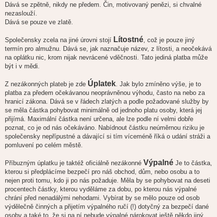
Dává se zpětně, nikdy ne předem. Čin, motivovaný penězi, si chvalné
nezaslouží.
Dává se pouze ve zlatě.
Lítostné
Společensky zcela na jiné úrovni stojí
, což je pouze jiný
termín pro almužnu. Dává se, jak naznačuje název, z lítosti, a neočekává
na oplátku nic, krom nijak nevrácené vděčnosti. Tato jediná platba může
být i v mědi.
Úplatek
Z nezákonných plateb je zde
. Jak bylo zmíněno výše, je to
platba za předem očekávanou neoprávněnou výhodu, často na nebo za
hranicí zákona. Dává se v řádech zlatých a podle požadované služby by
se měla částka pohybovat minimálně od jednoho platu osoby, která jej
přijímá. Maximální částka není určena, ale lze podle ní velmi dobře
poznat, co je od nás očekáváno. Nabídnout částku neúměrnou riziku je
společensky nepřípustné a dávající si tím víceméně říká o udání stráži a
pomluvení po celém městě.
Výpalné
Příbuzným úplatku je taktéž oficiálně nezákonné
Je to částka,
kterou si předplácíme bezpečí pro náš obchod, dům, nebo osobu a to
nejen proti tomu, kdo ji po nás požaduje. Měla by se pohybovat na deseti
procentech částky, kterou vyděláme za dobu, po kterou nás výpalné
chrání před nenadálými nehodami. Vybírat by se mělo pouze od osob
výdělečně činných a přijetím výpalného ručí (!) dotyčný za bezpečí dané
osoby a také to, že si na ní nebude výpalné nárokovat ještě někdo jiný.