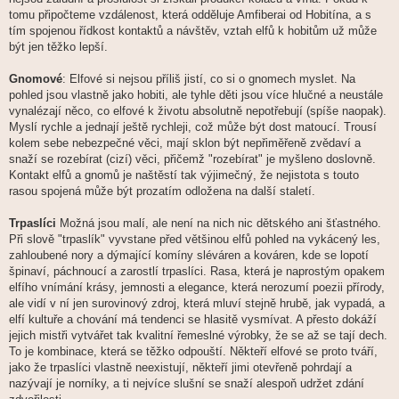
tomu připočteme vzdálenost, která odděluje Amfiberai od Hobitína, a s
tím spojenou řídkost kontaktů a návštěv, vztah elfů k hobitům už může
být jen těžko lepší.
Gnomové
: Elfové si nejsou příliš jistí, co si o gnomech myslet. Na
pohled jsou vlastně jako hobiti, ale tyhle děti jsou více hlučné a neustále
vynalézají něco, co elfové k životu absolutně nepotřebují (spíše naopak).
Myslí rychle a jednají ještě rychleji, což může být dost matoucí. Trousí
kolem sebe nebezpečné věci, mají sklon být nepřiměřeně zvědaví a
snaží se rozebírat (cizí) věci, přičemž "rozebírat" je myšleno doslovně.
Kontakt elfů a gnomů je naštěstí tak výjimečný, že nejistota s touto
rasou spojená může být prozatím odložena na další staletí.
Trpaslíci
Možná jsou malí, ale není na nich nic dětského ani šťastného.
Při slově "trpaslík" vyvstane před většinou elfů pohled na vykácený les,
zahloubené nory a dýmající komíny sléváren a kováren, kde se lopotí
špinaví, páchnoucí a zarostlí trpaslíci. Rasa, která je naprostým opakem
elfího vnímání krásy, jemnosti a elegance, která nerozumí poezii přírody,
ale vidí v ní jen surovinový zdroj, která mluví stejně hrubě, jak vypadá, a
elfí kultuře a chování má tendenci se hlasitě vysmívat. A přesto dokáží
jejich mistři vytvářet tak kvalitní řemeslné výrobky, že se až se tají dech.
To je kombinace, která se těžko odpouští. Někteří elfové se proto tváří,
jako že trpaslíci vlastně neexistují, někteří jimi otevřeně pohrdají a
nazývají je norníky, a ti nejvíce slušní se snaží alespoň udržet zdání