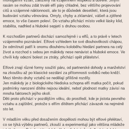
monogamní vztah, založený na vzájemném respektu a důvěře. Jiným
rasám se mohou zdát trvalé elfí páry chladné, bez většího projevování
citů a vzájemné náklonnosti, ale to je důsledek desetiletí, která jsou
budování vztahu věnována. Omyly, chyby a zklamání, vášeň a zjitřené
emoce, to vše časem poleví. Do vztahu přichází místo velké lásky klid,
stabilita, nadhled a hluboké sepjetí s druhou osobou.
K rozchodům partnerů dochází samozřejmě i u elfů, a to právě v letech
vzájemného poznávání. Elfové vzhledem ke své dlouhověkosti chápou,
že odmítnutí patří k onomu dlouhému koloběhu hledání partnera na celý
život a rozchod s sebou jen málokdy nese nenávist a hluboké emoce. Ve
chvíli kdy odezní bolest ze ztráty, přichází opět přátelství.
Elfové znají různé formy soužití páru, od partnerské dohody a manželství
na zkoušku až po klasické sezdání za přítomnosti svědků nebo kněží.
Mezi těmito druhy vztahů se nedělají přílišné rozdíly.
Jen málokdy je z biologického hlediska schopna elfí matka počít, pokud
podmínky narození dítěte nejsou ideální, neboť plodnost matky závisí na
mnoha faktorech jejího okolí.
Děti proto přichází v pozdějším věku, do prostředí, kde je jistota pevného
vztahu a zajištění, protože s elfím dítětem přichází závazek na nejméně
sto let.
V mladším věku před dosažením dospělosti mohou být elfové přelétaví,
co se týká výběru partnerů, zkouší a experimentují jako většina mládeže