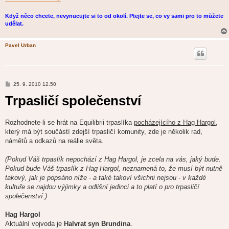
Když něco chcete, nevynucujte si to od okolí. Ptejte se, co vy sami pro to můžete
udělat.
Pavel Urban
P
25. 9. 2010 12.50
ř
Trpasličí společenství
í
s
p
ě
v
Rozhodnete-li se hrát na Equilibrii trpaslíka
pocházejícího z Hag Hargol
,
e
který má být součástí zdejší trpasličí komunity, zde je několik rad,
k
námětů a odkazů na reálie světa.
(Pokud Váš trpaslík nepochází z Hag Hargol, je zcela na vás, jaký bude.
Pokud bude Váš trpaslík z Hag Hargol, neznamená to, že musí být nutně
takový, jak je popsáno níže - a také takoví všichni nejsou - v každé
kultuře se najdou výjimky a odlišní jedinci a to platí o pro trpasličí
společenství.)
Hag Hargol
Aktuální vojvoda je
Halvrat syn Brundina
.