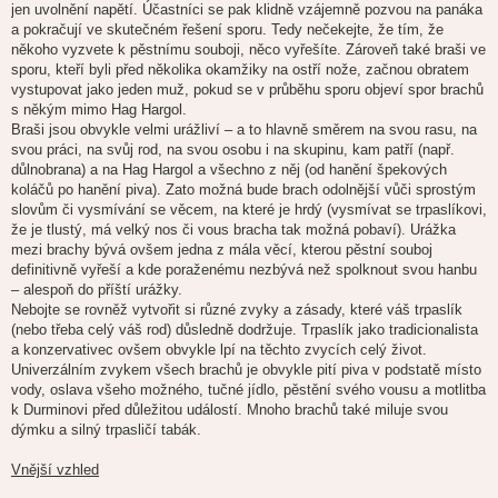
jen uvolnění napětí. Účastníci se pak klidně vzájemně pozvou na panáka
a pokračují ve skutečném řešení sporu. Tedy nečekejte, že tím, že
někoho vyzvete k pěstnímu souboji, něco vyřešíte. Zároveň také braši ve
sporu, kteří byli před několika okamžiky na ostří nože, začnou obratem
vystupovat jako jeden muž, pokud se v průběhu sporu objeví spor brachů
s někým mimo Hag Hargol.
Braši jsou obvykle velmi urážliví – a to hlavně směrem na svou rasu, na
svou práci, na svůj rod, na svou osobu i na skupinu, kam patří (např.
důlnobrana) a na Hag Hargol a všechno z něj (od hanění špekových
koláčů po hanění piva). Zato možná bude brach odolnější vůči sprostým
slovům či vysmívání se věcem, na které je hrdý (vysmívat se trpaslíkovi,
že je tlustý, má velký nos či vous bracha tak možná pobaví). Urážka
mezi brachy bývá ovšem jedna z mála věcí, kterou pěstní souboj
definitivně vyřeší a kde poraženému nezbývá než spolknout svou hanbu
– alespoň do příští urážky.
Nebojte se rovněž vytvořit si různé zvyky a zásady, které váš trpaslík
(nebo třeba celý váš rod) důsledně dodržuje. Trpaslík jako tradicionalista
a konzervativec ovšem obvykle lpí na těchto zvycích celý život.
Univerzálním zvykem všech brachů je obvykle pití piva v podstatě místo
vody, oslava všeho možného, tučné jídlo, pěstění svého vousu a motlitba
k Durminovi před důležitou událostí. Mnoho brachů také miluje svou
dýmku a silný trpasličí tabák.
Vnější vzhled