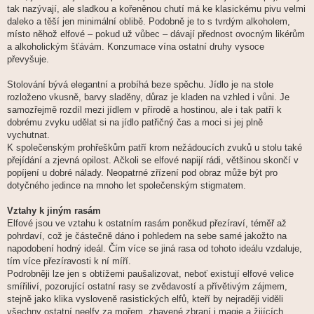
tak nazývají, ale sladkou a kořeněnou chutí má ke klasickému pivu velmi
daleko a těší jen minimální oblibě. Podobně je to s tvrdým alkoholem,
místo něhož elfové – pokud už vůbec – dávají přednost ovocným likérům
a alkoholickým šťávám. Konzumace vína ostatní druhy vysoce
převyšuje.
Stolování bývá elegantní a probíhá beze spěchu. Jídlo je na stole
rozloženo vkusně, barvy sladěny, důraz je kladen na vzhled i vůni. Je
samozřejmě rozdíl mezi jídlem v přírodě a hostinou, ale i tak patří k
dobrému zvyku udělat si na jídlo patřičný čas a moci si jej plně
vychutnat.
K společenským prohřeškům patří krom nežádoucích zvuků u stolu také
přejídání a zjevná opilost. Ačkoli se elfové napijí rádi, většinou skončí v
popíjení u dobré nálady. Neopatrné zřízení pod obraz může být pro
dotyčného jedince na mnoho let společenským stigmatem.
Vztahy k jiným rasám
Elfové jsou ve vztahu k ostatním rasám poněkud přezíraví, téměř až
pohrdaví, což je částečně dáno i pohledem na sebe samé jakožto na
napodobení hodný ideál. Čím více se jiná rasa od tohoto ideálu vzdaluje,
tím více přezíravosti k ní míří.
Podrobněji lze jen s obtížemi paušalizovat, neboť existují elfové velice
smířiliví, pozorující ostatní rasy se zvědavostí a přívětivým zájmem,
stejně jako klika vysloveně rasistických elfů, kteří by nejraději viděli
všechny ostatní neelfy za mořem, zbavené zbraní i magie a žijících