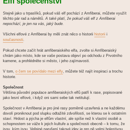
Elfí společenství
s
p
ě
v
Stejně jako u trpaslíků, pokud váš elf pochází z Amfiberai, můžete využít
e
těchto pár rad a námětů.
A také platí, že pokud váš elf z Amfiberai
k
nepochází, je jen na vás, jaký bude.
Všichni elfové z Amfiberai by měli znát něco o historii
historii
i
současnosti
.
Pokud chcete začít hrát amfiberaiského elfa, zvolte si Amfiberaiský
chrám jako místo, kde se vaše postava objeví po odchodu z Prvotního
kamene, a prohlédněte si město, i jeho zajímavosti.
V tom,
o čem se povídalo mezi elfy
, můžete též najít inspiraci a trochu
historie.
Společnost
Většina původní populace amfiberaiských elfů patří k rase, popisované
jako lesní elfové, i když oni sami sebe tak netitulují.
Společnost v Amfiberai je pro jiné rasy poměrně uzavřená a ne každému
dovolí proniknout pod slupku odtažité zdvořilosti, se kterou se k ostatním
staví. Hrdost a pýcha je elfům vlastní, ale spíše než k vlastní osobě a
schopnostem se váže k jejich kultuře a společnosti obecně – k tomu, že
jsou, kým jsou. Veřejné narušení takové idey je pro ně velmi bolestivou