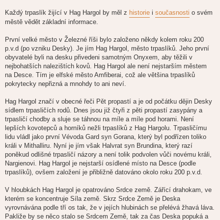
Každý trpaslík žijící v Hag Hargol by měl z
historie
i
současnosti
o svém
městě vědět základní informace.
První velké město v Železné říši bylo založeno někdy kolem roku 200
p.v.d (po vzniku Desky). Je jím Hag Hargol, město trpaslíků. Jeho první
obyvatelé byli na desku přivedeni samotným Onyxem, aby těžili v
nejbohatších nalezištích kovů. Hag Hargol ale není nejstarším městem
na Desce. Tím je elfské město Amfiberai, což ale většina trpaslíků
pokrytecky nepřizná a mnohdy to ani neví.
Hag Hargol značí v obecné řeči Pět propastí a je od počátku dějin Desky
sídlem trpasličích rodů. Dnes jsou již čtyři z pěti propastí zasypány a
trpasličí chodby a sluje se táhnou na míle a míle pod horami. Není
lepších kovotepců a horníků nežli trpaslíků z Hag Hargolu. Trpasličímu
lidu vládl jako první Vévoda Gard syn Gorana, který byl podřízen toliko
králi v Mithalliru. Nyní je jím však Halvrat syn Brundina, který razí
poněkud odlišné trpasličí názory a není tolik podvolen vůči novému králi,
Nargienovi. Hag Hargol je nejstarší osídlené místo na Desce (podle
trpaslíků), ovšem založení je přibližně datováno okolo roku 200 p.v.d.
V hloubkách Hag Hargol je opatrováno Srdce země. Zářící drahokam, ve
kterém se koncentruje Síla země. Skrz Srdce Země je Deska
vyrovnávána podle tří os tak, že v jejích hlubinách se přelévá žhavá láva.
Pakliže by se něco stalo se Srdcem Země, tak za čas Deska popuká a