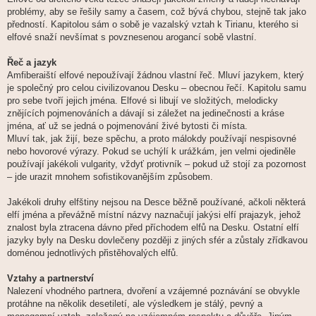
problémy, aby se řešily samy a časem, což bývá chybou, stejně tak jako
předností. Kapitolou sám o sobě je vazalský vztah k Tirianu, kterého si
elfové snaží nevšímat s povznesenou arogancí sobě vlastní.
Řeč a jazyk
Amfiberaiští elfové nepoužívají žádnou vlastní řeč. Mluví jazykem, který
je společný pro celou civilizovanou Desku – obecnou řečí. Kapitolu samu
pro sebe tvoří jejich jména. Elfové si libují ve složitých, melodicky
znějících pojmenováních a dávají si záležet na jedinečnosti a kráse
jména, ať už se jedná o pojmenování živé bytosti či místa.
Mluví tak, jak žijí, beze spěchu, a proto málokdy používají nespisovné
nebo hovorové výrazy. Pokud se uchýlí k urážkám, jen velmi ojediněle
používají jakékoli vulgarity, vždyť protivník – pokud už stojí za pozornost
– jde urazit mnohem sofistikovanějším způsobem.
Jakékoli druhy elfštiny nejsou na Desce běžně používané, ačkoli některá
elfí jména a převážně místní názvy naznačují jakýsi elfí prajazyk, jehož
znalost byla ztracena dávno před příchodem elfů na Desku. Ostatní elfí
jazyky byly na Desku dovlečeny později z jiných sfér a zůstaly zřídkavou
doménou jednotlivých přistěhovalých elfů.
Vztahy a partnerství
Nalezení vhodného partnera, dvoření a vzájemné poznávání se obvykle
protáhne na několik desetiletí, ale výsledkem je stálý, pevný a