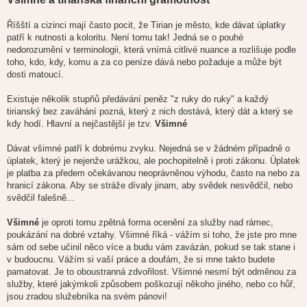
Říšští a cizinci mají často pocit, že Tirian je město, kde dávat úplatky
patří k nutnosti a koloritu. Není tomu tak! Jedná se o pouhé
nedorozumění v terminologii, která vnímá citlivé nuance a rozlišuje podle
toho, kdo, kdy, komu a za co peníze dává nebo požaduje a může být
dosti matoucí.
Existuje několik stupňů předávání peněz "z ruky do ruky" a každý
tirianský bez zaváhání pozná, který z nich dostává, který dát a který se
kdy hodí. Hlavní a nejčastější je tzv.
Všimné
Dávat všimné patří k dobrému zvyku. Nejedná se v žádném případně o
úplatek, který je nejenže urážkou, ale pochopitelně i proti zákonu. Úplatek
je platba za předem očekávanou neoprávněnou výhodu, často na nebo za
hranicí zákona. Aby se stráže dívaly jinam, aby svědek nesvědčil, nebo
svědčil falešně...
Všimné
je oproti tomu zpětná forma ocenění za služby nad rámec,
poukázání na dobré vztahy. Všimné říká - vážím si toho, že jste pro mne
sám od sebe učinil něco více a budu vám zavázán, pokud se tak stane i
v budoucnu. Vážím si vaší práce a doufám, že si mne takto budete
pamatovat. Je to oboustranná zdvořilost. Všimné nesmí být odměnou za
služby, které jakýmkoli způsobem poškozují někoho jiného, nebo co hůř,
jsou zradou služebníka na svém pánovi!