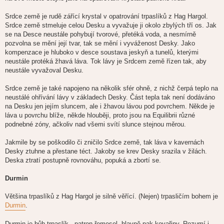
Srdce země je rudě zářící krystal v opatrování trpaslíků z Hag Hargol.
Srdce země stmeluje celou Desku a vyvažuje ji okolo zbylých tří os. Jak
se na Desce neustále pohybují tvorové, přetéká voda, a nesmírně
pozvolna se mění její tvar, tak se mění i vyváženost Desky. Jako
kompenzace je hluboko v desce soustava jeskyň a tunelů, kterými
neustále protéká žhavá láva. Tok lávy je Srdcem země řízen tak, aby
neustále vyvažoval Desku.
Srdce země je také napojeno na několik sfér ohně, z nichž čerpá teplo na
neustálé ohřívání lávy v základech Desky. Část tepla tak není dodáváno
na Desku jen jejím sluncem, ale i žhavou lávou pod povrchem. Někde je
láva u povrchu blíže, někde hlouběji, proto jsou na Equilibrii různé
podnebné zóny, ačkoliv nad všemi svítí slunce stejnou měrou.
Jakmile by se poškodilo či zničilo Srdce země, tak láva v kavernách
Desky ztuhne a přestane téct. Jakoby se krev Desky srazila v žilách.
Deska ztratí postupně rovnováhu, popuká a zbortí se.
Durmin
Většina trpaslíků z Hag Hargol je silně věřící. (Nejen) trpasličím bohem je
Durmin
.
Durmin je bůh trpaslík - patron řemesel, hlavně pak kovařiny. Rozumí i