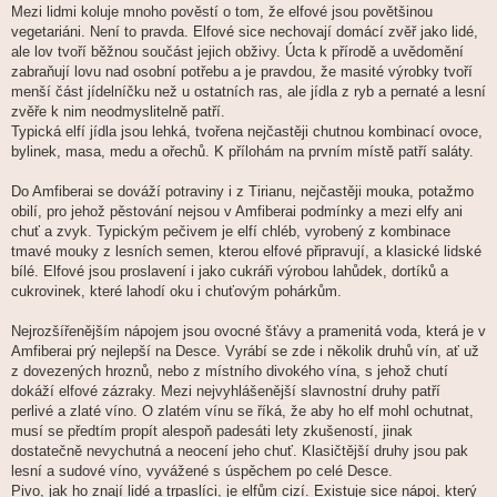
Mezi lidmi koluje mnoho pověstí o tom, že elfové jsou povětšinou
vegetariáni. Není to pravda. Elfové sice nechovají domácí zvěř jako lidé,
ale lov tvoří běžnou součást jejich obživy. Úcta k přírodě a uvědomění
zabraňují lovu nad osobní potřebu a je pravdou, že masité výrobky tvoří
menší část jídelníčku než u ostatních ras, ale jídla z ryb a pernaté a lesní
zvěře k nim neodmyslitelně patří.
Typická elfí jídla jsou lehká, tvořena nejčastěji chutnou kombinací ovoce,
bylinek, masa, medu a ořechů. K přílohám na prvním místě patří saláty.
Do Amfiberai se dováží potraviny i z Tirianu, nejčastěji mouka, potažmo
obilí, pro jehož pěstování nejsou v Amfiberai podmínky a mezi elfy ani
chuť a zvyk. Typickým pečivem je elfí chléb, vyrobený z kombinace
tmavé mouky z lesních semen, kterou elfové připravují, a klasické lidské
bílé. Elfové jsou proslavení i jako cukráři výrobou lahůdek, dortíků a
cukrovinek, které lahodí oku i chuťovým pohárkům.
Nejrozšířenějším nápojem jsou ovocné šťávy a pramenitá voda, která je v
Amfiberai prý nejlepší na Desce. Vyrábí se zde i několik druhů vín, ať už
z dovezených hroznů, nebo z místního divokého vína, s jehož chutí
dokáží elfové zázraky. Mezi nejvyhlášenější slavnostní druhy patří
perlivé a zlaté víno. O zlatém vínu se říká, že aby ho elf mohl ochutnat,
musí se předtím propít alespoň padesáti lety zkušeností, jinak
dostatečně nevychutná a neocení jeho chuť. Klasičtější druhy jsou pak
lesní a sudové víno, vyvážené s úspěchem po celé Desce.
Pivo, jak ho znají lidé a trpaslíci, je elfům cizí. Existuje sice nápoj, který