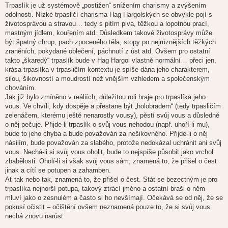
Trpaslík je už systémově „postižen“ snížením charismy a zvýšením
odolnosti. Nízké trpasličí charisma Hag Hargolských se obvykle pojí s
životosprávou a stravou… tedy s pitím piva, těžkou a lopotnou prací,
mastným jídlem, kouřením atd. Důsledkem takové životosprávy může
být špatný chrup, pach zpoceného těla, stopy po nejrůznějších těžkých
zraněních, pokydané oblečení, páchnutí z úst atd. Ovšem pro ostatní
takto „škaredý“ trpaslík bude v Hag Hargol vlastně normální… přeci jen,
krása trpaslíka v trpasličím kontextu je spíše dána jeho charakterem,
silou, šikovností a moudrostí než vnějším vzhledem a společenským
chováním.
Jak již bylo zmíněno v reáliích, důležitou roli hraje pro trpaslíka jeho
vous. Ve chvíli, kdy dospěje a přestane být „holobradem“ (tedy trpasličím
zelenáčem, kterému ještě nenarostly vousy), pěstí svůj vous a důsledně
o něj pečuje. Přijde-li trpaslík o svůj vous nehodou (např. uhoří-li mu),
bude to jeho chyba a bude považován za nešikovného. Přijde-li o něj
násilím, bude považován za slabého, protože nedokázal uchránit ani svůj
vous. Nechá-li si svůj vous oholit, bude to nejspíše působit jako vrchol
zbabělosti. Oholí-li si však svůj vous sám, znamená to, že přišel o čest
jinak a cítí se potupen a zahamben.
Ať tak nebo tak, znamená to, že přišel o čest. Stát se bezectným je pro
trpaslíka nejhorší potupa, takový ztrácí jméno a ostatní braši o něm
mluví jako o zesnulém a často si ho nevšímají. Očekává se od něj, že se
pokusí očistit – očištění ovšem neznamená pouze to, že si svůj vous
nechá znovu narůst.