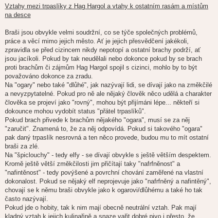
Vztahy mezi trpaslíky z Hag Hargol a vtahy k ostatním rasám a místům
na desce
Braši jsou obvykle velmi soudržní, co se týče společných problémů,
práce a věcí mimo jejich město. Ať je jejich přesvědčení jakékoli,
zpravidla se před cizincem nikdy nepotopí a ostatní brachy podrží, ať
jsou jacíkoli. Pokud by tak neudělali nebo dokonce pokud by se brach
proti brachům či zájmům Hag Hargol spojil s cizinci, mohlo by to být
považováno dokonce za zradu.
Na "ogary" nebo také "dlůhé", jak nazývají lidi, se dívají jako na změkčilé
a nevyzpytatelné. Pokud pro ně ale nějaký člověk něco udělá a charakter
člověka se projeví jako "rovný", mohou být přijímáni lépe... někteří si
dokounce mohou vydobít status "přátel trpaslíků".
Pokud brach přivede k brachům nějakého "ogara", musí se za něj
"zaručit". Znamená to, že za něj odpovídá. Pokud si takového "ogara"
pak daný trpaslík nesrovná a ten něco provede, budou mu to mít ostatní
braši za zlé.
Na "špiclouchy" - tedy elfy - se dívají obvykle s ještě větším despektem.
Kromě ještě větší změkčilosti jim přičítají taky "nafrfněnost" a
"nafintěnost" - tedy povýšené a povrchní chování zaměřené na vlastní
dokonalost. Pokud se nějaký elf neprojevuje jako "nafrfněný a nafintěný",
chovají se k němu braši obvykle jako k ogarovi/dlůhému a také ho tak
často nazývají.
Pokud jde o hobity, tak k nim mají obecně neutrální vztah. Pak mají
kladný vztah k jejich kulinařině a snaze vařit dobré pivo i přesto, že