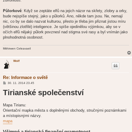
zdvořilosti.
Půlorkové
: Když se zeptáte elfů na jejich názor na skřety, zlobry a orky,
bude nejspíše stejný, jako u půlorků. Ano, někde tam jsou. Ne, nemají
nic, co by se dalo nazvat kulturou, přesto je třeba jim přiznat jistou míru
(většinou zlotřilé) inteligence. Je spíše ojedinělou výjimkou, aby se v
očích elfů nějaký půlork povznesl nad stigma své rasy a byl vnímán jako
plnohodnotná osobnost.
Mithirwen Celeavaeil
Wolf
Re: Informace o světě
P
30. 11. 2014 23.45
ř
Tirianské společenství
í
s
p
ě
v
Mapa Tirianu:
e
Orientační mapka města s doplněnými obchody, stručnými poznámkami
k
a místopisnými názvy.
mapa
Všimné a tirianská finanční gramotnost