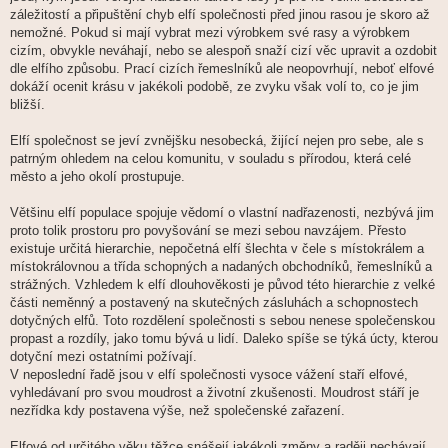
záležitostí a připuštění chyb elfí společnosti před jinou rasou je skoro až
nemožné. Pokud si mají vybrat mezi výrobkem své rasy a výrobkem
cizím, obvykle neváhají, nebo se alespoň snaží cizí věc upravit a ozdobit
dle elfího způsobu. Prací cizích řemeslníků ale neopovrhují, neboť elfové
dokáží ocenit krásu v jakékoli podobě, ze zvyku však volí to, co je jim
bližší.
Elfí společnost se jeví zvnějšku nesobecká, žijící nejen pro sebe, ale s
patrným ohledem na celou komunitu, v souladu s přírodou, která celé
město a jeho okolí prostupuje.
Většinu elfí populace spojuje vědomí o vlastní nadřazenosti, nezbývá jim
proto tolik prostoru pro povyšování se mezi sebou navzájem. Přesto
existuje určitá hierarchie, nepočetná elfí šlechta v čele s místokrálem a
místokrálovnou a třída schopných a nadaných obchodníků, řemeslníků a
strážných. Vzhledem k elfí dlouhověkosti je původ této hierarchie z velké
části neměnný a postavený na skutečných zásluhách a schopnostech
dotyčných elfů. Toto rozdělení společnosti s sebou nenese společenskou
propast a rozdíly, jako tomu bývá u lidí. Daleko spíše se týká úcty, kterou
dotyční mezi ostatními požívají.
V neposlední řadě jsou v elfí společnosti vysoce vážení staří elfové,
vyhledávaní pro svou moudrost a životní zkušenosti. Moudrost stáří je
nezřídka kdy postavena výše, než společenské zařazení.
Elfové od určitého věku těžce snášejí jakékoli změny a raději nechávají