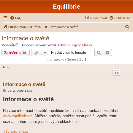
Equilibrie
FAQ
Registrovat
Přihlásit se
H
Obsah fóra
IC fóra
IC: Informace o světě
l
Informace o světě
e
Moderátoři:
Dungeon Servant
,
World Builder
,
Dungeon Master
d
Hledat
Pokročilé hl
Zamčeno
a
4 příspěvky • Stránka
1
z
1
t
labir
Informace o světě
P
22. 2. 2009 18.43
ř
Informace o světě
í
s
p
ě
Nejvíce informací o světě Equilibrie lze najít na stránkách Equilibrie
v
www.equilibrie.cz
e
. Můžete stránky pročíst postupně či využít tento
k
seznam informací o jednotlivých oblastech:
Základy světa