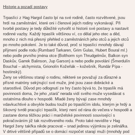
Historie a pozadí postavy
Trpaslíci z Hag Hargol často lpí na své rodině, často rozvětvené, jsou
hrdí na zaměstnání, které oni i členové jejich rodiny vykonávají. Při
tvorbě postavy je tedy důležité vytvořit si historii své postavy a nastavit
rodinné vazby. Každý trpaslík většinou ví, co dělal jeho otec a děd,
mnoho z nich má přesný přehled o zaměstnáních jeho otců a jejich otců
po mnoho pokolení. Je to také důvod, proč si trpaslíci mnohdy dávají
příjmení podle rodu (Rumbard Tarkaren, Grim Gulas, Hubert Boural ml.)
nebo podle prvního jména otce (Bolthorm syn Thrudgelmův, Balkon syn
Daskův, Garrek Balinson, Jup Garson) a nebo podle povolání (Šmerdulín
Bouchal – alchymista, Grionolín Kožeňák – kožešník, Rundár Pípa -
hostinský).
Ženy se většinou starají o rodinu, některé se považují za důrazné a
přísné matróny sekýrující své muže, jiné jsou zase dobrácké a
starostlivé. Důvod pro odlognutí ze hry často bývá to, že trpaslík má
povinnosti doma, že jeho „stará“ nerada vidí svého muže vysedávat s
ostatníma dlouho v hospodě. Mladé ženy bývají zase mnohdy
vdavkuchtivé a obvykle budou toužit po trpasličím idolu, kterým je hrdý a
šikovný tvrdě pracující trpaslík, který není od rána do večera v hospodě a
zastane doma těžkou práci i manželské povinnosti související s
pokračováním již tak rozvětveného rodu. Proto také nevidíte v Hag
Hargol ženy takřka nikde pracovat – snad jedinou výjimkou je zelinářka.
V drtivé většině případů se o domácí rozpočet starají muži (mnohdy pod