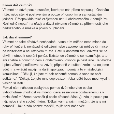
Komu dát všimné?
Všimné se dává pouze osobám, které pro nás přímo nepracují. Osobám
níže, nebo stejně postaveným a pouze při osobním a samostatném
jednání. Předpokládá také vzájemnou úctu i obdarovaného k darujícímu.
Rozhodně nepatří na úřady a dávat někomu všimné za přítomnosti jeho
nadřízeného je urážka a pokus o uplácení.
Jak dávat všimné?
Všimné se také předává nenápadně - vsunutím měšce nebo mince do
ruky při loučení, nenápadné odložení nebo
zapomenutí
měšce či mince
na viditelném a neurážlivém místě. Patří k dobrému tónu odvrátit se na
chvíli, nutnou k sebrání peněz. Existence všimného se nezmiňuje, a to
ani zpětně a hovořit o něm s obdarovanou osobou je neslušné. Je vhodné
i přes všimné poděkovat na závěr, případně v loučení zmínit za co jsme
vděční a vyjádřit naději na další spolupráci, pomáhá to v následující
komunikaci. "Děkuji, že jste mi tak ochotně pomohl a snad se opět
setkáme." "Děkuji, že jste mne doprovázel, třeba ještě budu moci využít
vašich služeb."
Pokud nám náhodou poskytnou pomoc dvě nebo více osoba
vyhodnotíme vhodnost všimného, dává se nejvýše postavenému a v
rozloučení můžeme naznačit (i podle předané částky), zda je pouze pro
něj, nebo i jeho společníkům. "Děkuji vám a vašim mužům, že jste mi
pomohli". Jak a zda peníze rozdělí, to již není naše věc.