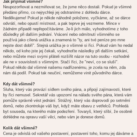
Jak přijímat všimné?
Neupozorňovat a nezmiňovat se, že jsme něco dostali. Pokud je všimné
předáno přímo, co nejrychleji jej odstraníme z dohledu dárce.
Neděkujeme! Pokud je někde náhodně položeno, vyčkáme, až se dárce
odvrátí, nebo opustí místnost, a pak teprve jej vezmeme. Mince v
žádném případě nepřepočítáváme. Je-li jich málo, vyhodnotíme z toho
důsledky při dalším jednání. Vrácení nebo odmítnutí všimného se
používá jako cílená urážka a znamená to "ty, ani tvé peníze pro mne
nejste dost dobří". Stejná urážka je o všimné si říci. Pokud vám ho nedal
někdo, od koho jste jej čekali, vyhodnoťte následky při dalším setkání,
nebo můžete mezi svými přáteli rozšířit názor na tuto osobu - rozhodně
ale ne v souvislosti s všimným. Stačí říci, že "neví, co se sluší".
Pokud někdo dal všimné našemu nadřízenému, je zcela na něm, zda
nám dá podíl. Pokud tak neučiní, nemůžeme vinit původního dárce.
Kdy dát všimné?
Sluha, který vás provází sídlem svého pána, a připojí zajímavosti, které
by říci nemusel. Sekretář vás upozorní na náladu svého pána, která vám
pomůže správně vést jednání. Strážný, který vás doprovodí po setmění
domů, nebo zkontroluje váš byt, když máte obavu z vetřelců. Prohledá
byt souseda, na kterého máte podezření. Tovaryš, který slíbí, že osobně
dohlédne na opravu vaší věci, nebo vám je donese domů.
Kolik dát všimné?
Cena je odvislá od vašeho postavení, postavení toho, komu jej dáváme a