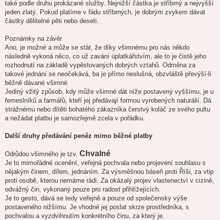
také podle druhu prokázané služby. Nejnižší částka je stříbrný a nejvyšší
jeden zlatý. Pokud platíme v řádu stříbrných, je dobrým zvykem dávat
částky dělitelné pěti nebo deseti.
Poznámky na závěr
Ano, je možné a může se stát, že díky všimnému pro nás někdo
následně vykoná něco, co už zavání úplatkářstvím, ale to je čistě jeho
rozhodnutí na základě vypěstovaných dobrých vztahů. Odměna za
takové jednání se neočekává, ba je přímo neslušná, obzvláště převýší-li
běžně dávané všimné.
Jediný vžitý způsob, kdy může všimné dát níže postavený vyššímu, je u
řemeslníků a farmářů, kteří jej předávají formou vyrobených naturálií. Dá
strážnému nebo dítěti bohatého zákazníka čerstvý koláč ze svého pultu
a nežádat platbu je samozřejmě zcela v pořádku.
Další druhy předávání peněz mimo běžné platby
Chvalné
Odrůdou všimného je tzv.
Je to mimořádné ocenění, veřejná pochvala nebo projevení souhlasu s
nějakým činem, dílem, jednáním. Za výsměšnou báseň proti Říši, za vtip
proti osobě, kterou nemáme rádi. Za okázalý projev vlastenectví v cizině,
odvážný čin, vykonaný pouze pro radost přihlížejících.
Je to gesto, dává se tedy veřejně a pouze od společensky výše
postaveného nižšímu. Je vhodné jej poslat skrze prostředníka, s
pochvalou a vyzdvihnutím konkrétního činu, za který je.