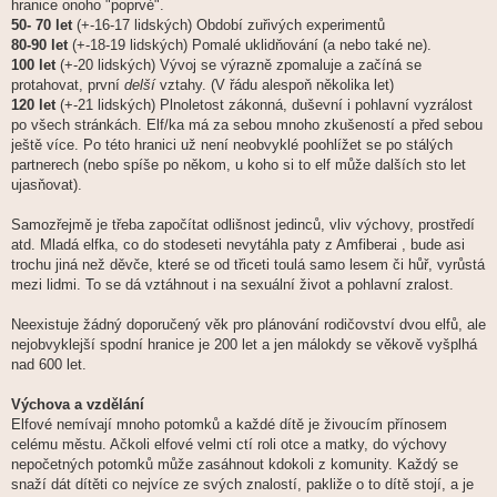
hranice onoho "poprvé".
50- 70 let
(+-16-17 lidských) Období zuřivých experimentů
80-90 let
(+-18-19 lidských) Pomalé uklidňování (a nebo také ne).
100 let
(+-20 lidských) Vývoj se výrazně zpomaluje a začíná se
protahovat, první
delší
vztahy. (V řádu alespoň několika let)
120 let
(+-21 lidských) Plnoletost zákonná, duševní i pohlavní vyzrálost
po všech stránkách. Elf/ka má za sebou mnoho zkušeností a před sebou
ještě více. Po této hranici už není neobvyklé poohlížet se po stálých
partnerech (nebo spíše po někom, u koho si to elf může dalších sto let
ujasňovat).
Samozřejmě je třeba započítat odlišnost jedinců, vliv výchovy, prostředí
atd. Mladá elfka, co do stodeseti nevytáhla paty z Amfiberai , bude asi
trochu jiná než děvče, které se od třiceti toulá samo lesem či hůř, vyrůstá
mezi lidmi. To se dá vztáhnout i na sexuální život a pohlavní zralost.
Neexistuje žádný doporučený věk pro plánování rodičovství dvou elfů, ale
nejobvyklejší spodní hranice je 200 let a jen málokdy se věkově vyšplhá
nad 600 let.
Výchova a vzdělání
Elfové nemívají mnoho potomků a každé dítě je živoucím přínosem
celému městu. Ačkoli elfové velmi ctí roli otce a matky, do výchovy
nepočetných potomků může zasáhnout kdokoli z komunity. Každý se
snaží dát dítěti co nejvíce ze svých znalostí, pakliže o to dítě stojí, a je