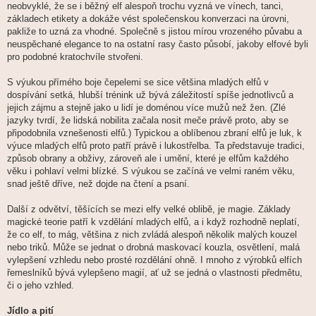
neobvyklé, že se i běžný elf alespoň trochu vyzná ve vínech, tanci,
základech etikety a dokáže vést společenskou konverzaci na úrovni,
pakliže to uzná za vhodné. Společně s jistou mírou vrozeného půvabu a
neuspěchané elegance to na ostatní rasy často působí, jakoby elfové byli
pro podobné kratochvíle stvořeni.
S výukou přímého boje čepelemi se sice většina mladých elfů v
dospívání setká, hlubší trénink už bývá záležitostí spíše jednotlivců a
jejich zájmu a stejně jako u lidí je doménou více mužů než žen. (Zlé
jazyky tvrdí, že lidská nobilita začala nosit meče právě proto, aby se
připodobnila vznešenosti elfů.) Typickou a oblíbenou zbraní elfů je luk, k
výuce mladých elfů proto patří právě i lukostřelba. Ta představuje tradici,
způsob obrany a obživy, zároveň ale i umění, které je elfům každého
věku i pohlaví velmi blízké. S výukou se začíná ve velmi raném věku,
snad ještě dříve, než dojde na čtení a psaní.
Další z odvětví, těšících se mezi elfy velké oblibě, je magie. Základy
magické teorie patří k vzdělání mladých elfů, a i když rozhodně neplatí,
že co elf, to mág, většina z nich zvládá alespoň několik malých kouzel
nebo triků. Může se jednat o drobná maskovací kouzla, osvětlení, malá
vylepšení vzhledu nebo prosté rozdělání ohně. I mnoho z výrobků elfích
řemeslníků bývá vylepšeno magií, ať už se jedná o vlastnosti předmětu,
či o jeho vzhled.
Jídlo a pití