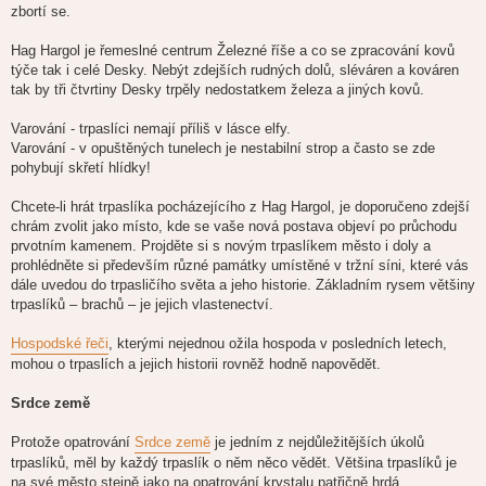
zbortí se.
Hag Hargol je řemeslné centrum Železné říše a co se zpracování kovů
týče tak i celé Desky. Nebýt zdejších rudných dolů, sléváren a kováren
tak by tři čtvrtiny Desky trpěly nedostatkem železa a jiných kovů.
Varování - trpaslíci nemají příliš v lásce elfy.
Varování - v opuštěných tunelech je nestabilní strop a často se zde
pohybují skřetí hlídky!
Chcete-li hrát trpaslíka pocházejícího z Hag Hargol, je doporučeno zdejší
chrám zvolit jako místo, kde se vaše nová postava objeví po průchodu
prvotním kamenem. Projděte si s novým trpaslíkem město i doly a
prohlédněte si především různé památky umístěné v tržní síni, které vás
dále uvedou do trpasličího světa a jeho historie. Základním rysem většiny
trpaslíků – brachů – je jejich vlastenectví.
Hospodské řeči
, kterými nejednou ožila hospoda v posledních letech,
mohou o trpaslích a jejich historii rovněž hodně napovědět.
Srdce země
Protože opatrování
Srdce země
je jedním z nejdůležitějších úkolů
trpaslíků, měl by každý trpaslík o něm něco vědět. Většina trpaslíků je
na své město stejně jako na opatrování krystalu patřičně hrdá.