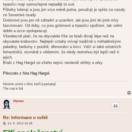
trpaslíci mají samozřejmě nejraději to své.
Půlorky tolerují a jsou jim více méně putna, považují je spíše za vazaly
ze Severské osady.
Gnómové jsou pro ně záhadní a uzavření, ale jsou jimi do jisté míry
fascinovaní. Od doby, co jsou gnómové a trpaslíci spolčení, tak velmi
dobře a úzce spolupracují.
Všeobecně platí, že na obyvatele říše se braši dívají lépe než na
obyvatele království. Nejlepší vztahy mívají tradičně s mithallirskými
paladiny, beduíny z pouště, dřevorubci a lovci. Váží si také ostatních
řemeslníků, nicméně s vědomím, že nikdy nemohou být lepší než ti
jejich.
Braši z Hag Hargol ze všeho nejvíc nenávidí skřety a orky.
Převzato z fóra Hag Hargol.
Historie umírá s těmi, kteří ji pamatují.
The cup is full.
Olymar
Re: Informace o světě
P
14. 9. 2013 16.38
ř
í