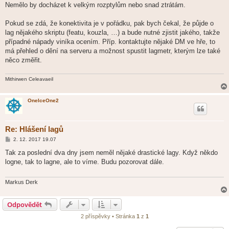
Nemělo by docházet k velkým rozptylům nebo snad ztrátám.
Pokud se zdá, že konektivita je v pořádku, pak bych čekal, že půjde o
lag nějakého skriptu (featu, kouzla, …) a bude nutné zjistit jakého, takže
případné nápady viníka ocením. Příp. kontaktujte nějaké DM ve hře, to
má přehled o dění na serveru a možnost spustit lagmetr, kterým lze také
něco změřit.
Mithirwen Celeavaeil
OneIceOne2
Re: Hlášení lagů
P
2. 12. 2017 19.07
ř
í
Tak za poslední dva dny jsem neměl nějaké drastické lagy. Když někdo
s
logne, tak to lagne, ale to víme. Budu pozorovat dále.
p
ě
v
e
Markus Derk
k
Odpovědět
2 příspěvky • Stránka
1
z
1