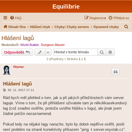
Equilibrie
FAQ
Registrovat
Přihlásit se
H
Obsah fóra
Hlášení chyb
Chyby: Chyby serveru
Opravené chyby
l
Hlášení lagů
e
Moderátoři:
World Builder
,
Dungeon Master
d
Hledat
Pokročilé 
Odpovědět
a
2 příspěvky • Stránka
1
z
1
t
Olymar
Hlášení lagů
P
30. 11. 2017 17.11
ř
í
Rád bych měl přehled o tom, jak a při jakých příležitostech vám server
s
laguje. Víme o tom, že při přihlášení uživatele tam je několikasekundový
p
ě
lag (což snadno ověříte, protože uvidíte hlášku v logu), ale jinak jsem
v
žádné potíže nezaznamenal.
e
k
Pokud tedy na nějaké lagy narazíte, bylo by dobré nejdříve ověřit, jestli
není problém na straně konektivity příkazem "ping -t server.onyxlab.cz".