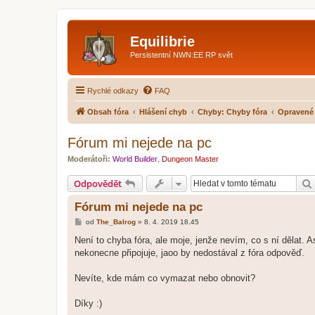
Equilibrie
Persistentní NWN:EE RP svět
Rychlé odkazy
FAQ
Obsah fóra
Hlášení chyb
Chyby: Chyby fóra
Opravené
Fórum mi nejede na pc
Moderátoři:
World Builder
,
Dungeon Master
Odpovědět
Fórum mi nejede na pc
P
od
The_Balrog
»
8. 4. 2019 18.45
ř
í
Není to chyba fóra, ale moje, jenže nevím, co s ní dělat. As
s
nekonecne připojuje, jaoo by nedostával z fóra odpověď.
p
ě
v
Nevíte, kde mám co vymazat nebo obnovit?
e
k
Díky :)