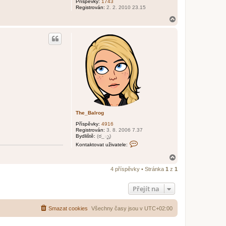
Příspěvky:
1743
Registrován:
2. 2. 2010 23.15
N
a
h
o
r
u
The_Balrog
Příspěvky:
4916
Registrován:
3. 8. 2006 7.37
Bydliště:
(ಠ_ృ)
K
Kontaktovat uživatele:
o
n
N
t
a
a
4 příspěvky • Stránka
1
z
1
h
k
o
t
o
r
Přejít na
v
u
a
t
u
Smazat cookies
Všechny časy jsou v
UTC+02:00
ž
i