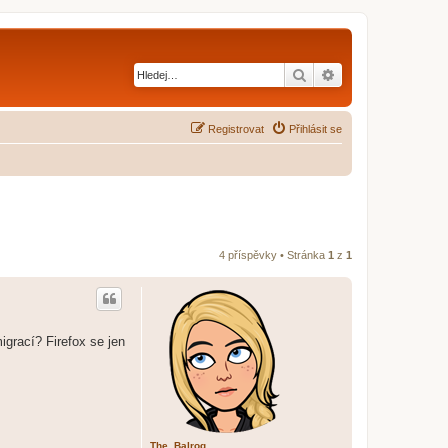
Hledat
Pokročilé hledání
Registrovat
Přihlásit se
4 příspěvky • Stránka
1
z
1
migrací? Firefox se jen
The_Balrog