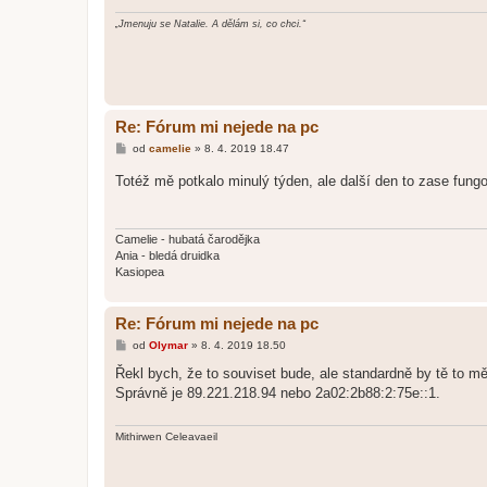
„Jmenuju se Natalie. A dělám si, co chci.“
Re: Fórum mi nejede na pc
P
od
camelie
»
8. 4. 2019 18.47
ř
í
Totéž mě potkalo minulý týden, ale další den to zase fung
s
p
ě
v
e
Camelie - hubatá čarodějka
k
Ania - bledá druidka
Kasiopea
Re: Fórum mi nejede na pc
P
od
Olymar
»
8. 4. 2019 18.50
ř
í
Řekl bych, že to souviset bude, ale standardně by tě to měl
s
Správně je 89.221.218.94 nebo 2a02:2b88:2:75e::1.
p
ě
v
e
Mithirwen Celeavaeil
k