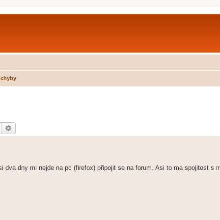
 chyby
Hledat
Pokročilé hledání
i dva dny mi nejde na pc (firefox) připojit se na forum. Asi to ma spojitost s 