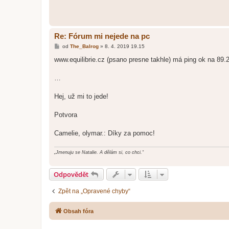
Re: Fórum mi nejede na pc
P
od
The_Balrog
»
8. 4. 2019 19.15
ř
í
www.equilibrie.cz (psano presne takhle) má ping ok na 89.
s
p
ě
…
v
e
k
Hej, už mi to jede!
Potvora
Camelie, olymar.: Díky za pomoc!
„Jmenuju se Natalie. A dělám si, co chci.“
Odpovědět
Zpět na „Opravené chyby“
Obsah fóra