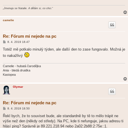
„Jmenuju se Natalie. A dělám si, co chci.“
camelie
Re: Fórum mi nejede na pc
P
8. 4. 2019 18.47
ř
í
Totéž mě potkalo minulý týden, ale další den to zase fungovalo. Možná je
s
to nakažlivý
p
ě
v
e
Camelie - hubatá čarodějka
k
Ania - bledá druidka
Kasiopea
Olymar
Re: Fórum mi nejede na pc
P
8. 4. 2019 18.50
ř
í
Řekl bych, že to souviset bude, ale standardně by tě to mělo trápit ne
s
výše než den (někdy od středy). Na PC, kde ti nefunguje, jakou adresu ti
p
ě
hlásí ping? Správně je 89.221.218.94 nebo 2a02:2b88:2:75e::1.