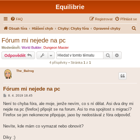
Equilibrie
FAQ
Registrovat
Přihlásit se
H
Obsah fóra
Hlášení chyb
Chyby: Chyby fóra
Opravené chyby
l
Fórum mi nejede na pc
e
Moderátoři:
World Builder
,
Dungeon Master
d
Hledat
Pokročilé 
Odpovědět
a
4 příspěvky • Stránka
1
z
1
t
The_Balrog
Fórum mi nejede na pc
P
8. 4. 2019 18.45
ř
í
Není to chyba fóra, ale moje, jenže nevím, co s ní dělat. Asi dva dny mi
s
nejde na pc (firefox) připojit se na forum. Asi to ma spojitost s migrací?
p
ě
Firefox se jen nekonecne připojuje, jaoo by nedostával z fóra odpověď.
v
e
k
Nevíte, kde mám co vymazat nebo obnovit?
Díky :)