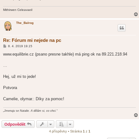
v
e
k
Mithirwen Celeavaeil
The_Balrog
Re: Fórum mi nejede na pc
P
8. 4. 2019 19.15
ř
í
www.equilibrie.cz (psano presne takhle) má ping ok na 89.221.218.94
s
p
ě
…
v
e
k
Hej, už mi to jede!
Potvora
Camelie, olymar.: Díky za pomoc!
„Jmenuju se Natalie. A dělám si, co chci.“
Odpovědět
4 příspěvky • Stránka
1
z
1